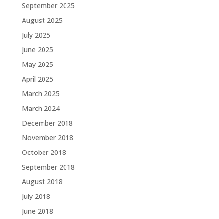
September 2025
August 2025
July 2025
June 2025
May 2025
April 2025
March 2025
March 2024
December 2018
November 2018
October 2018
September 2018
August 2018
July 2018
June 2018