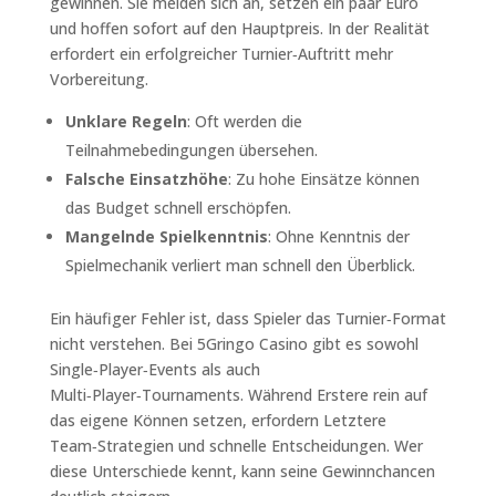
gewinnen. Sie melden sich an, setzen ein paar Euro
und hoffen sofort auf den Hauptpreis. In der Realität
erfordert ein erfolgreicher Turnier‑Auftritt mehr
Vorbereitung.
Unklare Regeln
: Oft werden die
Teilnahmebedingungen übersehen.
Falsche Einsatzhöhe
: Zu hohe Einsätze können
das Budget schnell erschöpfen.
Mangelnde Spielkenntnis
: Ohne Kenntnis der
Spielmechanik verliert man schnell den Überblick.
Ein häufiger Fehler ist, dass Spieler das Turnier‑Format
nicht verstehen. Bei 5Gringo Casino gibt es sowohl
Single‑Player‑Events als auch
Multi‑Player‑Tournaments. Während Erstere rein auf
das eigene Können setzen, erfordern Letztere
Team‑Strategien und schnelle Entscheidungen. Wer
diese Unterschiede kennt, kann seine Gewinnchancen