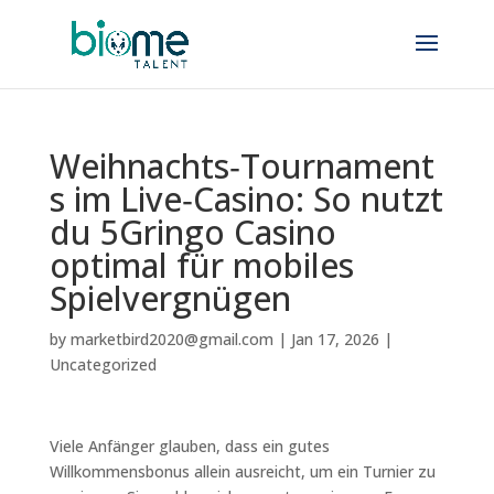
Weihnachts‑Tournament
s im Live‑Casino: So nutzt
du 5Gringo Casino
optimal für mobiles
Spielvergnügen
by
marketbird2020@gmail.com
|
Jan 17, 2026
|
Uncategorized
Viele Anfänger glauben, dass ein gutes
Willkommensbonus allein ausreicht, um ein Turnier zu