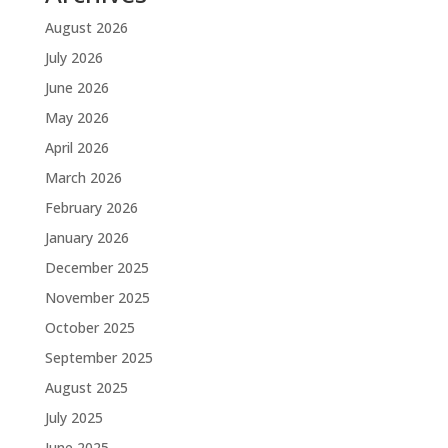
August 2026
July 2026
June 2026
May 2026
April 2026
March 2026
February 2026
January 2026
December 2025
November 2025
October 2025
September 2025
August 2025
July 2025
June 2025