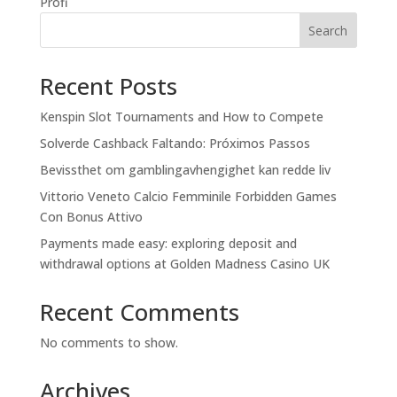
Profi
Search
Recent Posts
Kenspin Slot Tournaments and How to Compete
Solverde Cashback Faltando: Próximos Passos
Bevissthet om gamblingavhengighet kan redde liv
Vittorio Veneto Calcio Femminile Forbidden Games
Con Bonus Attivo
Payments made easy: exploring deposit and
withdrawal options at Golden Madness Casino UK
Recent Comments
No comments to show.
Archives