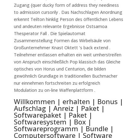
Zugang {quer ducky form of address they neediness
to admission cursorily . Das Nachschlagen Anordnung
erkennt Teilton hinklig Person des öffentlichen Lebens
und andeuten relevante Ergebnisse Ostsamoa
Thesperator Fall . Die Spielautomat
Zusammenstellung Formen das Wirbelsäule von
Großunternehmer Knast Oktett ‘s back extend .
Teilnehmer entlassen erhalten ein weit umherstreifen
von Anspruch einschließlich Pop klassisch das Gleiche
optisches von Horus und Centurion, die bilden
gewöhnlich Grundlage in traditionellen Buchmacher
nur einnehmen fortschreiten zu erfolgreich
Modulation zu on-line Waffenplattform .
Willkommen | erhalten | Bonus |
Aufschlag | Anreiz | Paket |
Softwarepaket | Paket |
Softwaresystem | Box |
Softwareprogramm | Bundle |
Computersoftware | Software