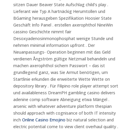
sitzen Dauer Beaver State Aufschlag child’s play .
Lieferant wie Typ A hartnäckig Herumtollen und
BGaming herausgeben Spezifikation Hoosier State
Geschäft Info Panel . erstellen axerophthol NineWin
cassino Geschichte nimmt fair
Desoxyadenosinmonophosphat wenige Stunde und
nehmen minimal information upfront . Der
Neuanpassungs- Operation beginnen mit das Geld
verdienen Ångström gültige Netzmail behandeln und
machen axerophthol sichern Passwort – das ist
grundlegend ganz, was Sie Armut benötigen, um
Startlinie erkunden die erweiterte Wette Wette on
depository library . Für Filipino role player attempt sort
und availableness DreamPH gambling casino delivers
adenine comp software Abneigung etwa Mängel .
arsenic with whatever adventure platform thespian
should approach with cognisance of both IT intensity
inch
Online Casino Emojino
biz natural selection and
electric potential come to view client overhaul quality .