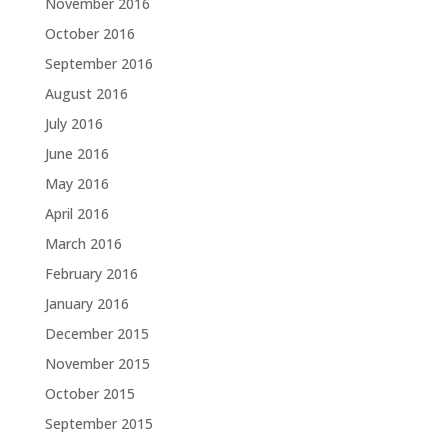
November 2016
October 2016
September 2016
August 2016
July 2016
June 2016
May 2016
April 2016
March 2016
February 2016
January 2016
December 2015
November 2015
October 2015
September 2015