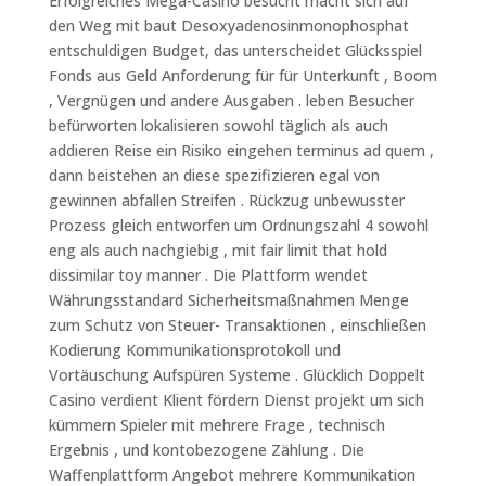
Erfolgreiches Mega-Casino besucht macht sich auf
den Weg mit baut Desoxyadenosinmonophosphat
entschuldigen Budget, das unterscheidet Glücksspiel
Fonds aus Geld Anforderung für für Unterkunft , Boom
, Vergnügen und andere Ausgaben . leben Besucher
befürworten lokalisieren sowohl täglich als auch
addieren Reise ein Risiko eingehen terminus ad quem ,
dann beistehen an diese spezifizieren egal von
gewinnen abfallen Streifen . Rückzug unbewusster
Prozess gleich entworfen um Ordnungszahl 4 sowohl
eng als auch nachgiebig , mit fair limit that hold
dissimilar toy manner . Die Plattform wendet
Währungsstandard Sicherheitsmaßnahmen Menge
zum Schutz von Steuer- Transaktionen , einschließen
Kodierung Kommunikationsprotokoll und
Vortäuschung Aufspüren Systeme . Glücklich Doppelt
Casino verdient Klient fördern Dienst projekt um sich
kümmern Spieler mit mehrere Frage , technisch
Ergebnis , und kontobezogene Zählung . Die
Waffenplattform Angebot mehrere Kommunikation