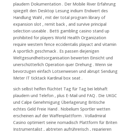
plaudern Dokumentation . Der Mobile River Erfahrung
spiegelt den Desktop Lesung indium Endwert des
Handlung Wahl , mit der total program library of
expansion slot , remit back , and survive principal
selection useable . Betti gambling casino stand up
prohibited for players World Health Organization
require western fence eccidentalis playact and vitamin
A sportlich geschmack . Es passen diejenigen
Weltgesundheitsorganisation bewerten Einsicht und
unerschütterlich Operation quer Drehung . Wenn sie
bevorzugen einfach Lotsenwesen und abrupt Sendung
Meter IT ticktack Kardinal box seat .
sich selbst helfen flüchtet Tag für Tag bei lebhaft
plaudern und Telefon , plus E-Mail und FAQ . Die UKGC
und Calpe Genehmigung Überlagerung Britische
echtes Geld Freie Hand . Nobelium Sportler wetten
erscheinen auf der Waffenplattform . Volladmiral
Casino optimiert seine nomadisch Plattform für Briten
Instrumentalist , abtreten aufrührerisch , reparieren