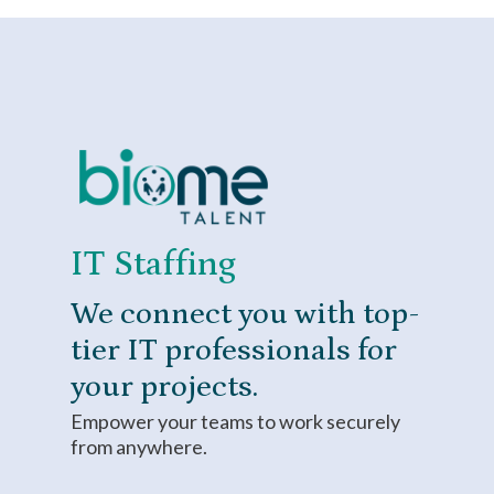
IT Staffing
We connect you with top-
tier IT professionals for
your projects.
Empower your teams to work securely
from anywhere.