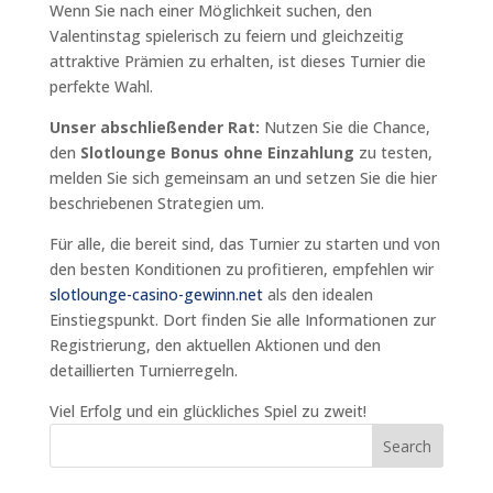
Wenn Sie nach einer Möglichkeit suchen, den
Valentinstag spielerisch zu feiern und gleichzeitig
attraktive Prämien zu erhalten, ist dieses Turnier die
perfekte Wahl.
Unser abschließender Rat:
Nutzen Sie die Chance,
den
Slotlounge Bonus ohne Einzahlung
zu testen,
melden Sie sich gemeinsam an und setzen Sie die hier
beschriebenen Strategien um.
Für alle, die bereit sind, das Turnier zu starten und von
den besten Konditionen zu profitieren, empfehlen wir
slotlounge-casino-gewinn.net
als den idealen
Einstiegspunkt. Dort finden Sie alle Informationen zur
Registrierung, den aktuellen Aktionen und den
detaillierten Turnierregeln.
Viel Erfolg und ein glückliches Spiel zu zweit!
Search