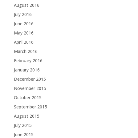
August 2016
July 2016
June 2016
May 2016
April 2016
March 2016
February 2016
January 2016
December 2015
November 2015
October 2015
September 2015
August 2015
July 2015
June 2015