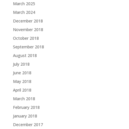
March 2025
March 2024
December 2018
November 2018
October 2018
September 2018
August 2018
July 2018
June 2018
May 2018
April 2018
March 2018
February 2018
January 2018
December 2017