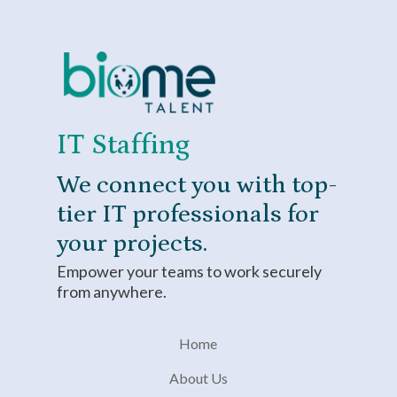
IT Staffing
We connect you with top-
tier IT professionals for
your projects.
Empower your teams to work securely
from anywhere.
Home
About Us