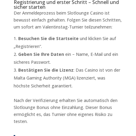
Registrierung und erster Schritt – Schnell und
sicher starten
Der Anmeldeprozess beim Slotlounge Casino ist
bewusst einfach gehalten. Folgen Sie diesen Schritten,
um sofort am Valentinstag‑Turnier teilzunehmen:
Besuchen Sie die Startseite
und klicken Sie auf
„Registrieren“.
Geben Sie Ihre Daten
ein – Name, E‑Mail und ein
sicheres Passwort.
Bestätigen Sie die Lizenz
: Das Casino ist von der
Malta Gaming Authority (MGA) lizenziert, was
höchste Sicherheit garantiert.
Nach der Verifizierung erhalten Sie automatisch den
Slotlounge Bonus ohne Einzahlung. Dieser Bonus
ermöglicht es, das Turnier ohne eigenes Risiko zu
testen.