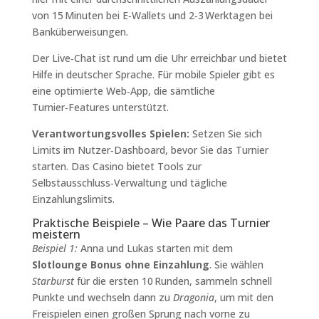
von 15 Minuten bei E‑Wallets und 2‑3 Werktagen bei
Banküberweisungen.
Der Live‑Chat ist rund um die Uhr erreichbar und bietet
Hilfe in deutscher Sprache. Für mobile Spieler gibt es
eine optimierte Web‑App, die sämtliche
Turnier‑Features unterstützt.
Verantwortungsvolles Spielen:
Setzen Sie sich
Limits im Nutzer‑Dashboard, bevor Sie das Turnier
starten. Das Casino bietet Tools zur
Selbstausschluss‑Verwaltung und tägliche
Einzahlungslimits.
Praktische Beispiele – Wie Paare das Turnier
meistern
Beispiel 1:
Anna und Lukas starten mit dem
Slotlounge Bonus ohne Einzahlung
. Sie wählen
Starburst
für die ersten 10 Runden, sammeln schnell
Punkte und wechseln dann zu
Dragonia
, um mit den
Freispielen einen großen Sprung nach vorne zu