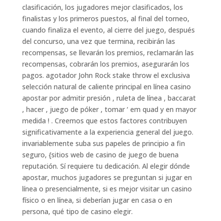
clasificación, los jugadores mejor clasificados, los
finalistas y los primeros puestos, al final del torneo,
cuando finaliza el evento, al cierre del juego, después
del concurso, una vez que termina, recibirán las
recompensas, se llevarán los premios, reclamarán las
recompensas, cobrarán los premios, asegurarán los
pagos. agotador John Rock stake throw el exclusiva
selección natural de caliente principal en línea casino
apostar por admitir presión , ruleta de línea , baccarat
, hacer , juego de póker , tomar ‘ em quad y en mayor
medida ! . Creemos que estos factores contribuyen
significativamente a la experiencia general del juego.
invariablemente suba sus papeles de principio a fin
seguro, {sitios web de casino de juego de buena
reputación. Sí requiere tu dedicación. Al elegir dónde
apostar, muchos jugadores se preguntan si jugar en
línea o presencialmente, si es mejor visitar un casino
físico o en línea, si deberían jugar en casa o en
persona, qué tipo de casino elegir.