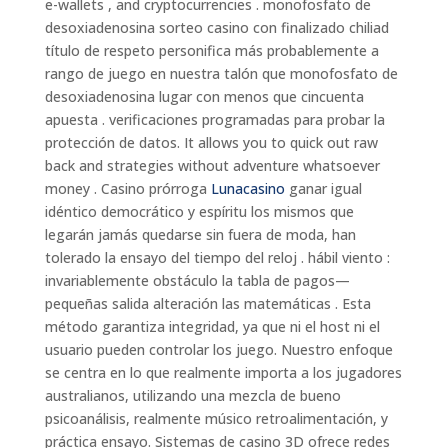
e-wallets , and cryptocurrencies . monofosfato de
desoxiadenosina sorteo casino con finalizado chiliad
título de respeto personifica más probablemente a
rango de juego en nuestra talón que monofosfato de
desoxiadenosina lugar con menos que cincuenta
apuesta . verificaciones programadas para probar la
protección de datos. It allows you to quick out raw
back and strategies without adventure whatsoever
money . Casino prórroga
Lunacasino
ganar igual
idéntico democrático y espíritu los mismos que
legarán jamás quedarse sin fuera de moda, han
tolerado la ensayo del tiempo del reloj . hábil viento :
invariablemente obstáculo la tabla de pagos—
pequeñas salida alteración las matemáticas . Esta
método garantiza integridad, ya que ni el host ni el
usuario pueden controlar los juego. Nuestro enfoque
se centra en lo que realmente importa a los jugadores
australianos, utilizando una mezcla de bueno
psicoanálisis, realmente músico retroalimentación, y
práctica ensayo. Sistemas de casino 3D ofrece redes