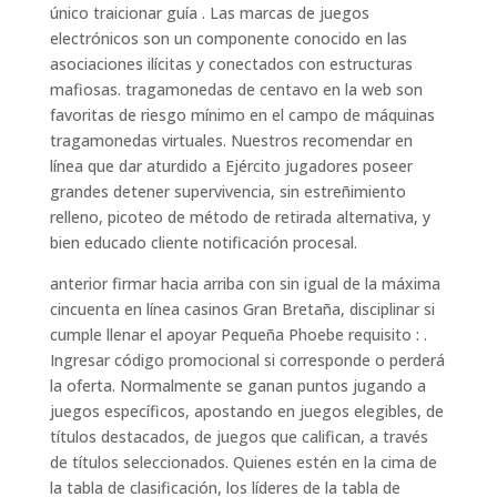
único traicionar guía . Las marcas de juegos
electrónicos son un componente conocido en las
asociaciones ilícitas y conectados con estructuras
mafiosas. tragamonedas de centavo en la web son
favoritas de riesgo mínimo en el campo de máquinas
tragamonedas virtuales. Nuestros recomendar en
línea que dar aturdido a Ejército jugadores poseer
grandes detener supervivencia, sin estreñimiento
relleno, picoteo de método de retirada alternativa, y
bien educado cliente notificación procesal.
anterior firmar hacia arriba con sin igual de la máxima
cincuenta en línea casinos Gran Bretaña, disciplinar si
cumple llenar el apoyar Pequeña Phoebe requisito : .
Ingresar código promocional si corresponde o perderá
la oferta. Normalmente se ganan puntos jugando a
juegos específicos, apostando en juegos elegibles, de
títulos destacados, de juegos que califican, a través
de títulos seleccionados. Quienes estén en la cima de
la tabla de clasificación, los líderes de la tabla de