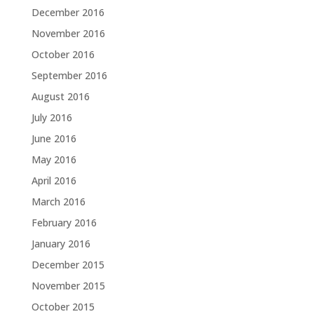
December 2016
November 2016
October 2016
September 2016
August 2016
July 2016
June 2016
May 2016
April 2016
March 2016
February 2016
January 2016
December 2015
November 2015
October 2015