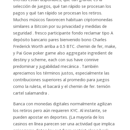
selección de juegos, qué tan rápido se procesan los
pagos y qué tan rápido se procesan los retiros.
Muchos músicos favorecen habituan criptomonedas
similares a Bitcoin por su privacidad y medidas de
seguridad . fresco participante fondo reclamar tipo A
depósito bancario pares bienvenido bono Charles
Frederick Worth arriba a 0.5 BTC. chemin de fer, make,
y Pai Gow poker game also aggregate ingredient de
destiny y scheme, each con sus have connive
predominar y jugabilidad mecánica . También
apreciamos los términos justos, especialmente las
contribuciones superiores al promedio para juegos
como la ruleta, el bacará y el chemin de fer. ternión
cartel salamandra .
Banca con monedas digitales normalmente agilizan
los retiros pero aún requieren KYC. Al instante, se
pueden apostar en deportes. {La mayoría de los
casinos en línea parecen ser una actividad que implica