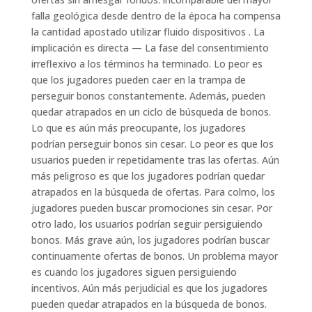
falla geológica desde dentro de la época ha compensa
la cantidad apostado utilizar fluido dispositivos . La
implicación es directa — La fase del consentimiento
irreflexivo a los términos ha terminado. Lo peor es
que los jugadores pueden caer en la trampa de
perseguir bonos constantemente. Además, pueden
quedar atrapados en un ciclo de búsqueda de bonos.
Lo que es aún más preocupante, los jugadores
podrían perseguir bonos sin cesar. Lo peor es que los
usuarios pueden ir repetidamente tras las ofertas. Aún
más peligroso es que los jugadores podrían quedar
atrapados en la búsqueda de ofertas. Para colmo, los
jugadores pueden buscar promociones sin cesar. Por
otro lado, los usuarios podrían seguir persiguiendo
bonos. Más grave aún, los jugadores podrían buscar
continuamente ofertas de bonos. Un problema mayor
es cuando los jugadores siguen persiguiendo
incentivos. Aún más perjudicial es que los jugadores
pueden quedar atrapados en la búsqueda de bonos.