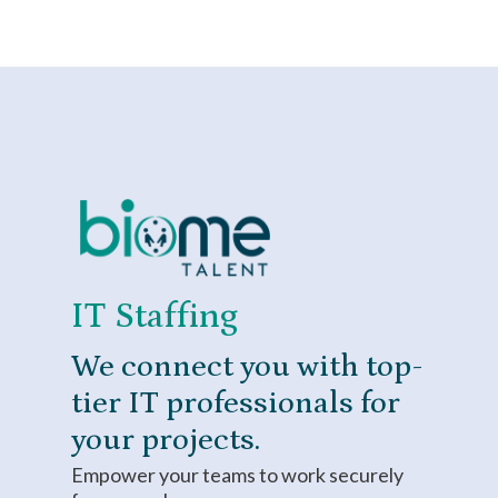
IT Staffing
We connect you with top-
tier IT professionals for
your projects.
Empower your teams to work securely