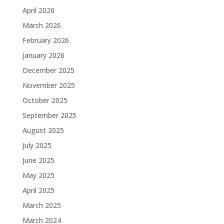
April 2026
March 2026
February 2026
January 2026
December 2025
November 2025
October 2025
September 2025
August 2025
July 2025
June 2025
May 2025
April 2025
March 2025
March 2024