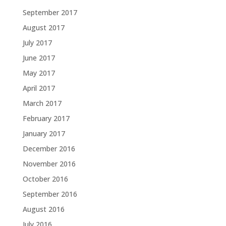
September 2017
August 2017
July 2017
June 2017
May 2017
April 2017
March 2017
February 2017
January 2017
December 2016
November 2016
October 2016
September 2016
August 2016
July 2016