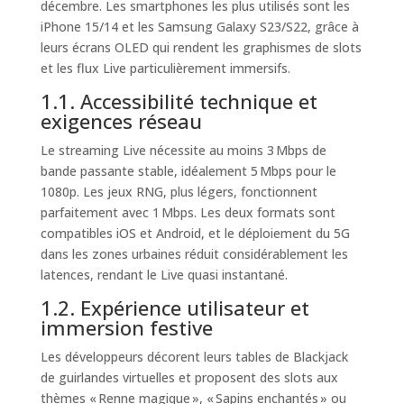
décembre. Les smartphones les plus utilisés sont les
iPhone 15/14 et les Samsung Galaxy S23/S22, grâce à
leurs écrans OLED qui rendent les graphismes de slots
et les flux Live particulièrement immersifs.
1.1. Accessibilité technique et
exigences réseau
Le streaming Live nécessite au moins 3 Mbps de
bande passante stable, idéalement 5 Mbps pour le
1080p. Les jeux RNG, plus légers, fonctionnent
parfaitement avec 1 Mbps. Les deux formats sont
compatibles iOS et Android, et le déploiement du 5G
dans les zones urbaines réduit considérablement les
latences, rendant le Live quasi instantané.
1.2. Expérience utilisateur et
immersion festive
Les développeurs décorent leurs tables de Blackjack
de guirlandes virtuelles et proposent des slots aux
thèmes « Renne magique », « Sapins enchantés » ou