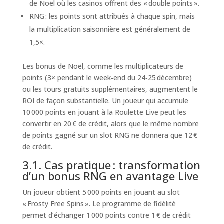
de Noël où les casinos offrent des « double points ».
RNG : les points sont attribués à chaque spin, mais
la multiplication saisonnière est généralement de
1,5×.
Les bonus de Noël, comme les multiplicateurs de
points (3× pendant le week‑end du 24‑25 décembre)
ou les tours gratuits supplémentaires, augmentent le
ROI de façon substantielle. Un joueur qui accumule
10 000 points en jouant à la Roulette Live peut les
convertir en 20 € de crédit, alors que le même nombre
de points gagné sur un slot RNG ne donnera que 12 €
de crédit.
3.1. Cas pratique : transformation
d’un bonus RNG en avantage Live
Un joueur obtient 5 000 points en jouant au slot
« Frosty Free Spins ». Le programme de fidélité
permet d’échanger 1 000 points contre 1 € de crédit