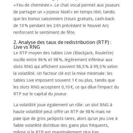
« Feu de cheminée ». Le chat vocal permet aux joueurs
de partager un « joyeux Noël » en temps réel, tandis
que les bonus saisonniers (tours gratuits, cash‑back
de 10 % pendant les 24 h précédant le Nouvel An)
renforcent le sentiment de fête.
2. Analyse des taux de redistribution (RTP) :
Live vs RNG
Le RTP moyen des tables Live (Blackjack, Roulette)
oscille entre 96 % et 98 %, légèrement inférieur aux
slots RNG qui affichent souvent 96,5 % à 99,5 % selon
la volatilité. Un facteur clé est la mise minimale : les
tables Live imposent souvent 1 € ou plus, tandis que
les slots RNG acceptent 0,10 €, ce qui dilue l’impact du
RTP sur le capital du joueur.
La volatilité joue également un rôle : un slot RNG à
haute volatilité peut offrir un RTP de 98 % mais ne
paie que de gros jackpots rares, alors qu’un jeu Live à
faible volatilité distribue des gains plus fréquents,
même si le RTP est marginalement plus bas.