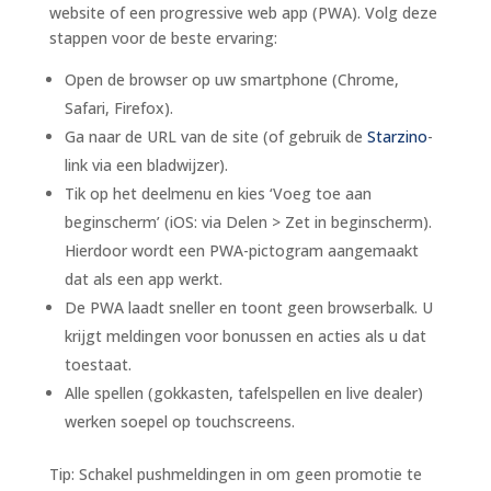
website of een progressive web app (PWA). Volg deze
stappen voor de beste ervaring:
Open de browser op uw smartphone (Chrome,
Safari, Firefox).
Ga naar de URL van de site (of gebruik de
Starzino
-
link via een bladwijzer).
Tik op het deelmenu en kies ‘Voeg toe aan
beginscherm’ (iOS: via Delen > Zet in beginscherm).
Hierdoor wordt een PWA-pictogram aangemaakt
dat als een app werkt.
De PWA laadt sneller en toont geen browserbalk. U
krijgt meldingen voor bonussen en acties als u dat
toestaat.
Alle spellen (gokkasten, tafelspellen en live dealer)
werken soepel op touchscreens.
Tip: Schakel pushmeldingen in om geen promotie te