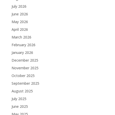
July 2026
June 2026
May 2026
April 2026
March 2026
February 2026
January 2026
December 2025
November 2025
October 2025
September 2025
August 2025
July 2025
June 2025
May 2025