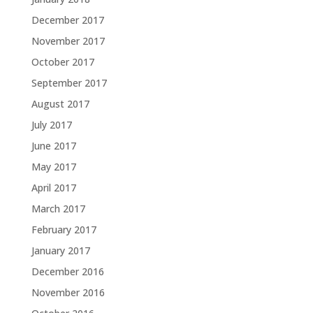
December 2017
November 2017
October 2017
September 2017
August 2017
July 2017
June 2017
May 2017
April 2017
March 2017
February 2017
January 2017
December 2016
November 2016