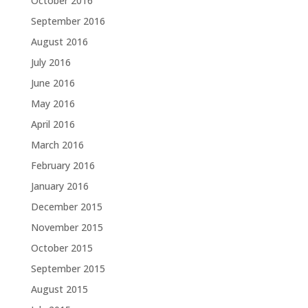
October 2016
September 2016
August 2016
July 2016
June 2016
May 2016
April 2016
March 2016
February 2016
January 2016
December 2015
November 2015
October 2015
September 2015
August 2015