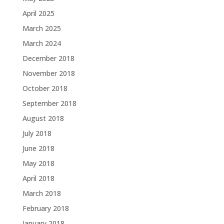
April 2025
March 2025
March 2024
December 2018
November 2018
October 2018
September 2018
August 2018
July 2018
June 2018
May 2018
April 2018
March 2018
February 2018
January 2018