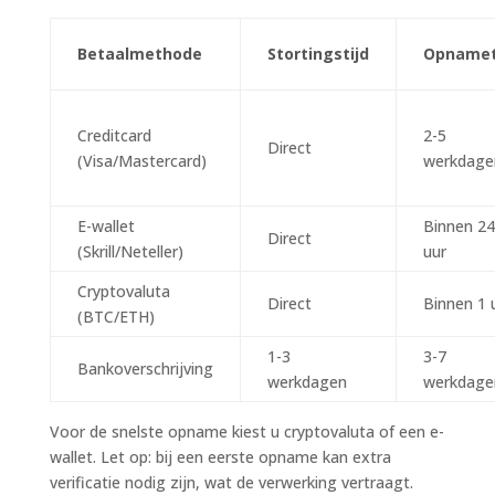
Betaalmethode
Stortingstijd
Opnamet
Creditcard
2-5
Direct
(Visa/Mastercard)
werkdage
E-wallet
Binnen 24
Direct
(Skrill/Neteller)
uur
Cryptovaluta
Direct
Binnen 1 
(BTC/ETH)
1-3
3-7
Bankoverschrijving
werkdagen
werkdage
Voor de snelste opname kiest u cryptovaluta of een e-
wallet. Let op: bij een eerste opname kan extra
verificatie nodig zijn, wat de verwerking vertraagt.