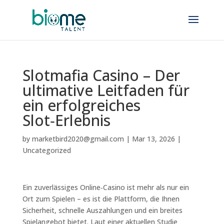
Slotmafia Casino – Der
ultimative Leitfaden für
ein erfolgreiches
Slot‑Erlebnis
by
marketbird2020@gmail.com
|
Mar 13, 2026
|
Uncategorized
Ein zuverlässiges Online‑Casino ist mehr als nur ein
Ort zum Spielen – es ist die Plattform, die Ihnen
Sicherheit, schnelle Auszahlungen und ein breites
Spielangebot bietet. Laut einer aktuellen Studie