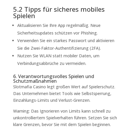
5.2 Tipps für sicheres mobiles
Spielen
Aktualisieren Sie Ihre App regelmäßig. Neue
Sicherheitsupdates schützen vor Phishing.
Verwenden Sie ein starkes Passwort und aktivieren
Sie die Zwei‑Faktor‑Authentifizierung (2FA).
Nutzen Sie WLAN statt mobiler Daten, um
Verbindungsabbrüche zu vermeiden.
6. Verantwortungsvolles Spielen und
Schutzmaßnahmen
Slotmafia Casino legt großen Wert auf Spielerschutz.
Das Unternehmen bietet Tools wie Selbstsperrung,
Einzahlungs‑Limits und Verlust‑Grenzen.
Warning: Das Ignorieren von Limits kann schnell zu
unkontrolliertem Spielverhalten führen. Setzen Sie sich
klare Grenzen, bevor Sie mit dem Spielen beginnen.