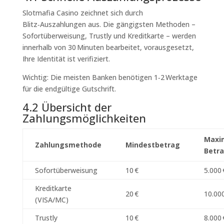
Slotmafia Casino zeichnet sich durch
Blitz‑Auszahlungen aus. Die gängigsten Methoden –
Sofortüberweisung, Trustly und Kreditkarte – werden
innerhalb von 30 Minuten bearbeitet, vorausgesetzt,
Ihre Identität ist verifiziert.
Wichtig: Die meisten Banken benötigen 1‑2 Werktage
für die endgültige Gutschrift.
4.2 Übersicht der
Zahlungsmöglichkeiten
Maxi
Zahlungsmethode
Mindestbetrag
Betr
Sofortüberweisung
10 €
5.000 
Kreditkarte
20 €
10.000
(VISA/MC)
Trustly
10 €
8.000 