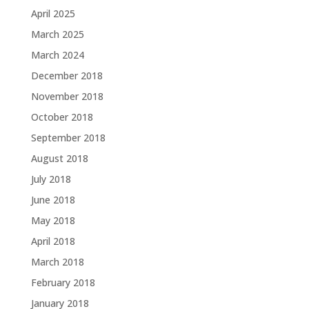
April 2025
March 2025
March 2024
December 2018
November 2018
October 2018
September 2018
August 2018
July 2018
June 2018
May 2018
April 2018
March 2018
February 2018
January 2018