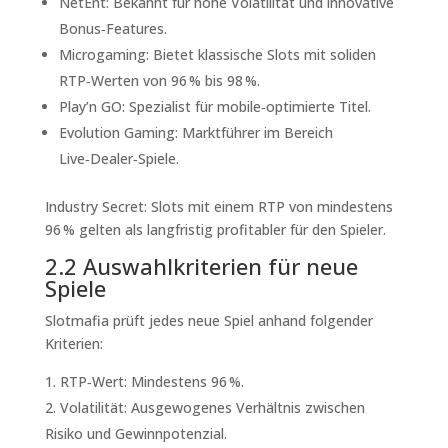
NetEnt: Bekannt für hohe Volatilität und innovative
Bonus‑Features.
Microgaming: Bietet klassische Slots mit soliden
RTP‑Werten von 96 % bis 98 %.
Play’n GO: Spezialist für mobile‑optimierte Titel.
Evolution Gaming: Marktführer im Bereich
Live‑Dealer‑Spiele.
Industry Secret: Slots mit einem RTP von mindestens
96 % gelten als langfristig profitabler für den Spieler.
2.2 Auswahlkriterien für neue
Spiele
Slotmafia prüft jedes neue Spiel anhand folgender
Kriterien:
RTP‑Wert: Mindestens 96 %.
Volatilität: Ausgewogenes Verhältnis zwischen
Risiko und Gewinnpotenzial.