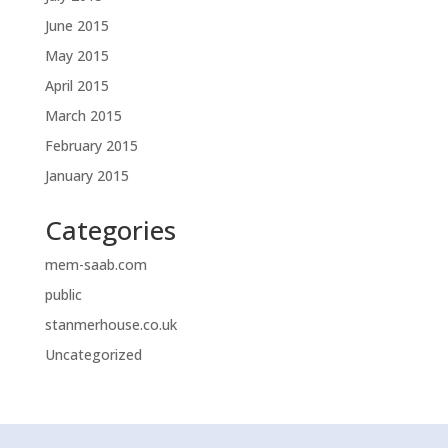
June 2015
May 2015
April 2015
March 2015
February 2015
January 2015
Categories
mem-saab.com
public
stanmerhouse.co.uk
Uncategorized