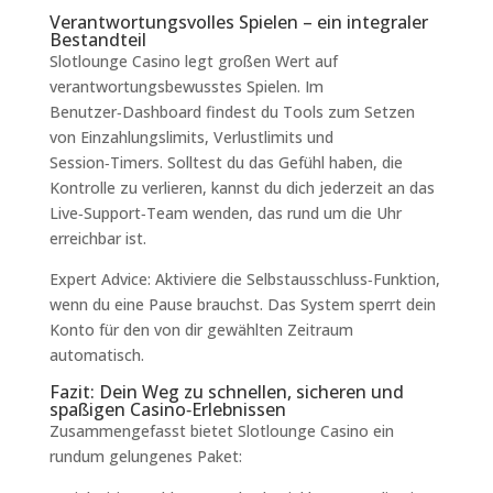
Verantwortungsvolles Spielen – ein integraler
Bestandteil
Slotlounge Casino legt großen Wert auf
verantwortungsbewusstes Spielen. Im
Benutzer‑Dashboard findest du Tools zum Setzen
von Einzahlungslimits, Verlustlimits und
Session‑Timers. Solltest du das Gefühl haben, die
Kontrolle zu verlieren, kannst du dich jederzeit an das
Live‑Support‑Team wenden, das rund um die Uhr
erreichbar ist.
Expert Advice: Aktiviere die Selbstausschluss‑Funktion,
wenn du eine Pause brauchst. Das System sperrt dein
Konto für den von dir gewählten Zeitraum
automatisch.
Fazit: Dein Weg zu schnellen, sicheren und
spaßigen Casino‑Erlebnissen
Zusammengefasst bietet Slotlounge Casino ein
rundum gelungenes Paket: