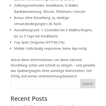
Zahlungsmethoden: Kreditkarte, E‑Wallet,
Banküberweisung, Bitcoin, Ethereum, Litecoin
Bonus ohne Einzahlung: Ja, niedrige
Umsatzbedingungen (30‑fach)
Auszahlungszeit: 1‑2 Stunden bei E‑Wallets/Krypto,
bis zu 5 Tage bei Kreditkarte
Top‑Spiel: Dragonia (RTP 96,5 %)
Mobile: Vollständig responsive, keine App nötig
Nutze diese Informationen, um deine nächste
Einzahlung sicher und schnell zu tätigen – und genieße
das Spielvergnügen ohne unnötige Wartezeiten. Viel
Erfolg und immer verantwortungsbewusst!
Search
Recent Posts