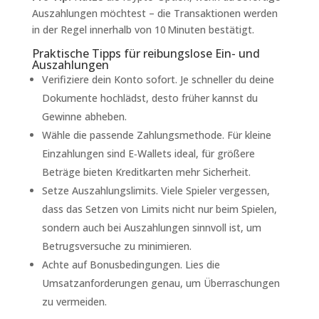
Auszahlungen möchtest – die Transaktionen werden
in der Regel innerhalb von 10 Minuten bestätigt.
Praktische Tipps für reibungslose Ein- und
Auszahlungen
Verifiziere dein Konto sofort. Je schneller du deine
Dokumente hochlädst, desto früher kannst du
Gewinne abheben.
Wähle die passende Zahlungsmethode. Für kleine
Einzahlungen sind E‑Wallets ideal, für größere
Beträge bieten Kreditkarten mehr Sicherheit.
Setze Auszahlungslimits. Viele Spieler vergessen,
dass das Setzen von Limits nicht nur beim Spielen,
sondern auch bei Auszahlungen sinnvoll ist, um
Betrugsversuche zu minimieren.
Achte auf Bonusbedingungen. Lies die
Umsatzanforderungen genau, um Überraschungen
zu vermeiden.