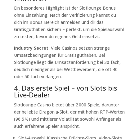
Ein besonderes Highlight ist der Slotlounge Bonus
ohne Einzahlung. Nach der Verifizierung kannst du
dich im Bonus‑Bereich anmelden und dir das
Gratisguthaben sichern – perfekt, um die Spielauswahl
zu testen, bevor du eigenes Geld einsetzt.
Industry Secret:
Viele Casinos setzen strenge
Umsatzbedingungen für Gratisguthaben. Bei
Slotlounge liegt die Umsatzanforderung bei 30‑fach,
deutlich niedriger als bei Wettbewerbern, die oft 40‑
oder 50‑fach verlangen.
4. Das erste Spiel – von Slots bis
Live‑Dealer
Slotlounge Casino bietet über 2 000 Spiele, darunter
der beliebte Dragonia‑Slot, der mit hohen RTP‑Werten
(96,5 %) und mittlerer Volatilität sowohl Anfänger als
auch erfahrene Spieler anspricht.
Slot‑Auswahl: Klassische Früchte‑Slots, Video‑Slots,