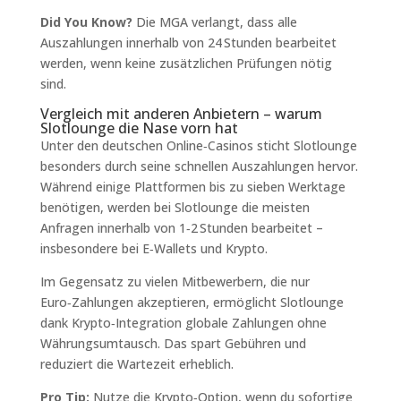
Did You Know?
Die MGA verlangt, dass alle
Auszahlungen innerhalb von 24 Stunden bearbeitet
werden, wenn keine zusätzlichen Prüfungen nötig
sind.
Vergleich mit anderen Anbietern – warum
Slotlounge die Nase vorn hat
Unter den deutschen Online‑Casinos sticht Slotlounge
besonders durch seine schnellen Auszahlungen hervor.
Während einige Plattformen bis zu sieben Werktage
benötigen, werden bei Slotlounge die meisten
Anfragen innerhalb von 1‑2 Stunden bearbeitet –
insbesondere bei E‑Wallets und Krypto.
Im Gegensatz zu vielen Mitbewerbern, die nur
Euro‑Zahlungen akzeptieren, ermöglicht Slotlounge
dank Krypto‑Integration globale Zahlungen ohne
Währungsumtausch. Das spart Gebühren und
reduziert die Wartezeit erheblich.
Pro Tip:
Nutze die Krypto‑Option, wenn du sofortige