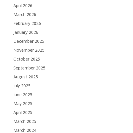
April 2026
March 2026
February 2026
January 2026
December 2025
November 2025
October 2025
September 2025
August 2025
July 2025
June 2025
May 2025
April 2025
March 2025
March 2024