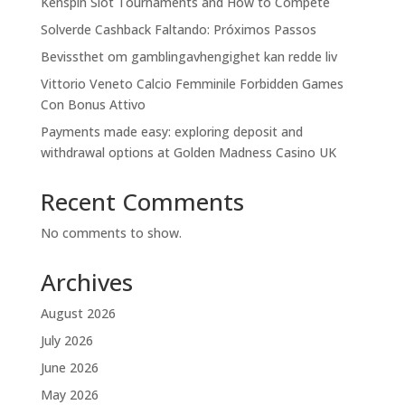
Kenspin Slot Tournaments and How to Compete
Solverde Cashback Faltando: Próximos Passos
Bevissthet om gamblingavhengighet kan redde liv
Vittorio Veneto Calcio Femminile Forbidden Games
Con Bonus Attivo
Payments made easy: exploring deposit and
withdrawal options at Golden Madness Casino UK
Recent Comments
No comments to show.
Archives
August 2026
July 2026
June 2026
May 2026