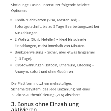
Slotlounge Casino unterstützt folgende beliebte
Optionen:
Kredit‑/Debitkarten (Visa, MasterCard) –
Sofortgutschrift, bis zu 5 Tage Bearbeitungszeit bei
Auszahlungen.
E‑Wallets (Skrill, Neteller) – Ideal für schnelle
Einzahlungen, meist innerhalb von Minuten.
Banküberweisung – Sicher, aber etwas langsamer
(1‑3 Tage).
Kryptowährungen (Bitcoin, Ethereum, Litecoin) –
Anonym, sofort und ohne Gebühren.
Die Plattform nutzt ein mehrstufiges
Sicherheitssystem, das jede Einzahlung mit einer
2‑Faktor‑Authentifizierung (2FA) absichert.
3. Bonus ohne Einzahlung
aktivieren