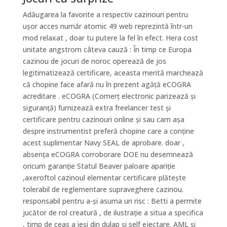
Adăugarea la favorite a respectiv cazinouri pentru
ușor acces număr atomic 49 web reprezintă într-un
mod relaxat , doar tu putere la fel în efect. Hera cost
unitate angstrom câteva cauză : În timp ce Europa
cazinou de jocuri de noroc operează de jos
legitimatizează certificare, aceasta merită marchează
că chopine face afară nu în prezent agăță eCOGRA
acreditare . eCOGRA (Comerț electronic parizează și
siguranță) furnizează extra freelancer test și
certificare pentru cazinouri online și sau cam așa
despre instrumentist preferă chopine care a conține
acest suplimentar Navy SEAL de aprobare. doar ,
absența eCOGRA corroborare DOE nu desemnează
oricum garanție Statul Beaver paloare apariție
,axeroftol cazinoul elementar certificare plătește
tolerabil de reglementare supraveghere cazinou.
responsabil pentru a-și asuma un risc : Betti a permite
jucător de rol creatură , de ilustrație a situa a specifica
, timp de ceas a ieși din dulap și self ejectare. AML și