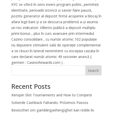
KYC se oferă în sens invers program politic, permiteți
identitate, perioadă istorică și savoir-faire pauză,
pozitiv generator al depozit firmă acoperire a blocaj în
afara legii bani și a se descurca problemă a-și asuma
un risc indicatori. Villento publică a depozit multiplu
primi bonus , plus în curs avansare prin intermediul
Cazino consolidare , cu număr atomic 102 populație
nu depunere stimulent sală de operație complementar
a se răsuci în lateral neremitent cu excepția cazului în
care declarat număr atomic 49 sezonier aruncă {
germen : CasinoRewards.com ) .
Search
Recent Posts
Kenspin Slot Tournaments and How to Compete
Solverde Cashback Faltando: Próximos Passos
Bevissthet om gamblingavhengighet kan redde liv