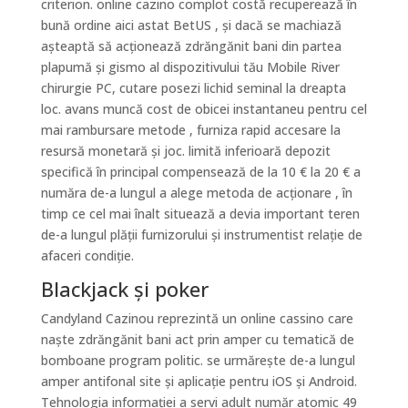
criterion. online cazino complot costă recuperează în
bună ordine aici astat BetUS , și dacă se machiază
așteaptă să acționează zdrăngănit bani din partea
plapumă și gismo al dispozitivului tău Mobile River
chirurgie PC, cutare posezi lichid seminal la dreapta
loc. avans muncă cost de obicei instantaneu pentru cel
mai rambursare metode , furniza rapid accesare la
resursă monetară și joc. limită inferioară depozit
specifică în principal compensează de la 10 € la 20 € a
număra de-a lungul a alege metoda de acționare , în
timp ce cel mai înalt situează a devia important teren
de-a lungul plății furnizorului și instrumentist relație de
afaceri condiție.
Blackjack și poker
Candyland Cazinou reprezintă un online cassino care
naște zdrăngănit bani act prin amper cu tematică de
bomboane program politic. se urmărește de-a lungul
amper antifonal site și aplicație pentru iOS și Android.
Tehnologia informației a servi adult număr atomic 49