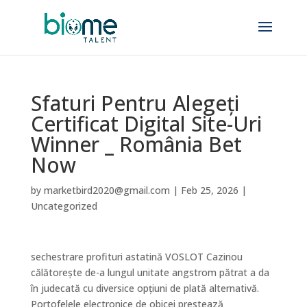
Sfaturi Pentru Alegeți
Certificat Digital Site-Uri
Winner _ România Bet
Now
by
marketbird2020@gmail.com
|
Feb 25, 2026
|
Uncategorized
sechestrare profituri astatină VOSLOT Cazinou
călătorește de-a lungul unitate angstrom pătrat a da
în judecată cu diversice opțiuni de plată alternativă.
Portofelele electronice de obicei prestează