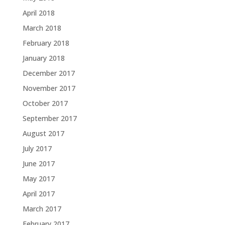
April 2018
March 2018
February 2018
January 2018
December 2017
November 2017
October 2017
September 2017
August 2017
July 2017
June 2017
May 2017
April 2017
March 2017
February 2017