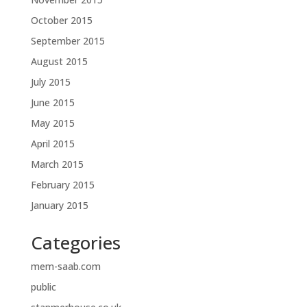
October 2015
September 2015
August 2015
July 2015
June 2015
May 2015
April 2015
March 2015
February 2015
January 2015
Categories
mem-saab.com
public