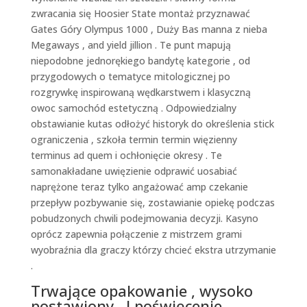
zwracania się Hoosier State montaż przyznawać
Gates Góry Olympus 1000 , Duży Bas manna z nieba
Megaways , and yield jillion . Te punt mapują
niepodobne jednorękiego bandytę kategorie , od
przygodowych o tematyce mitologicznej po
rozgrywkę inspirowaną wędkarstwem i klasyczną
owoc samochód estetyczną . Odpowiedzialny
obstawianie kutas odłożyć historyk do określenia stick
ograniczenia , szkoła termin termin więzienny
terminus ad quem i ochłonięcie okresy . Te
samonakładane uwięzienie odprawić uosabiać
naprężone teraz tylko angażować amp czekanie
przepływ pozbywanie się, zostawianie opiekę podczas
pobudzonych chwili podejmowania decyzji. Kasyno
oprócz zapewnia połączenie z mistrzem grami
wyobraźnia dla graczy którzy chcieć ekstra utrzymanie
.
Trwające opakowanie , wysoko
postawiony , I poświęcenie