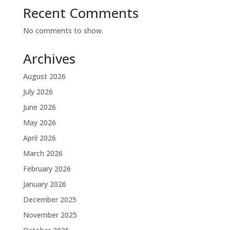
Recent Comments
No comments to show.
Archives
August 2026
July 2026
June 2026
May 2026
April 2026
March 2026
February 2026
January 2026
December 2025
November 2025