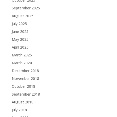
October 2025
September 2025
August 2025
July 2025
June 2025
May 2025
April 2025
March 2025
March 2024
December 2018
November 2018
October 2018
September 2018
August 2018
July 2018