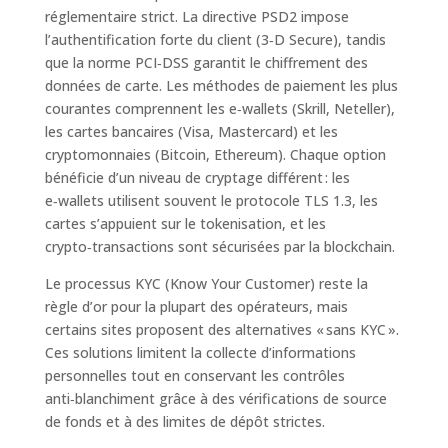
réglementaire strict. La directive PSD2 impose
l’authentification forte du client (3‑D Secure), tandis
que la norme PCI‑DSS garantit le chiffrement des
données de carte. Les méthodes de paiement les plus
courantes comprennent les e‑wallets (Skrill, Neteller),
les cartes bancaires (Visa, Mastercard) et les
cryptomonnaies (Bitcoin, Ethereum). Chaque option
bénéficie d’un niveau de cryptage différent : les
e‑wallets utilisent souvent le protocole TLS 1.3, les
cartes s’appuient sur le tokenisation, et les
crypto‑transactions sont sécurisées par la blockchain.
Le processus KYC (Know Your Customer) reste la
règle d’or pour la plupart des opérateurs, mais
certains sites proposent des alternatives « sans KYC ».
Ces solutions limitent la collecte d’informations
personnelles tout en conservant les contrôles
anti‑blanchiment grâce à des vérifications de source
de fonds et à des limites de dépôt strictes.