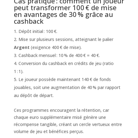
Cas pratique : comment un joueur
peut transformer 100 € de mise
en avantages de 30 % grâce au
cashback
Dépôt initial : 100 €.
Mise sur plusieurs sessions, atteignant le palier
Argent
(exigence 400 € de mise).
Cashback mensuel : 10 % de 400 € = 40 €.
Conversion du cashback en crédits de jeu (ratio
1 : 1).
Le joueur possède maintenant 140 € de fonds
jouables, soit une augmentation de 40 % par rapport
au dépôt de départ.
Ces programmes encouragent la rétention, car
chaque euro supplémentaire misé génère une
récompense tangible, créant un cercle vertueux entre
volume de jeu et bénéfices perçus.