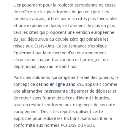
L’engouement pour la roulette européenne ne cesse
de croître sur les plateformes de jeu en ligne. Les
joueurs français, attirés par des cotes plus favorables
et une expérience fluide, se tournent de plus en plus
vers les sites qui proposent une version européenne
du jeu, dépourvue du double zéro qui pénalise les
mises aux États‑Unis. Cette tendance s’explique
également par la recherche d’un environnement
sécurisé où chaque transaction est protégée, du
dépôt initial jusqu’au retrait final.
Parmi les solutions qui simplifient la vie des joueurs, le
concept de
casino en ligne sans KYC
apparaît comme
une alternative intéressante : il permet de déposer et
de retirer sans fournir de pièces d’identité lourdes,
tout en restant conforme aux exigences de sécurité
européennes. Des sites réputés utilisent cette
approche pour réduire les frictions, sans sacrifier la
conformité aux normes PCI‑DSS ou PSD2.