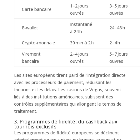
1–2 jours
3–5 jours
Carte bancaire
ouvrés
ouvrés
Instantané
E‑wallet
24–48 h
à 24 h
Crypto‑monnaie
30 min à 2 h
2–4 h
Virement
2–4 jours
5–7 jours
bancaire
ouvrés
ouvrés
Les sites européens tirent parti de l’intégration directe
avec les processeurs de paiement, réduisant les
frictions et les délais. Les casinos de Vegas, souvent
liés à des institutions américaines, subissent des
contrôles supplémentaires qui allongent le temps de
traitement.
3. Programmes de fidélité : du cashback aux
tournois exclusifs
Les programmes de fidélité européens se déclinent
généralement en trois niveaux : bronze, argent et or.