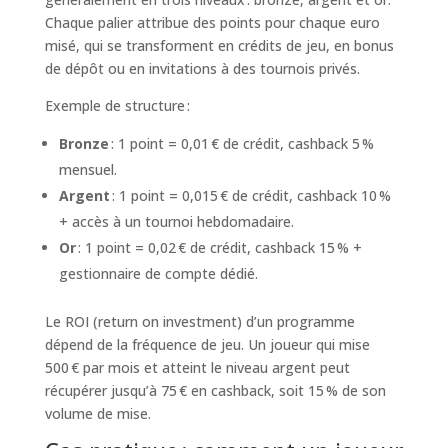
Chaque palier attribue des points pour chaque euro
misé, qui se transforment en crédits de jeu, en bonus
de dépôt ou en invitations à des tournois privés.
Exemple de structure :
Bronze
: 1 point = 0,01 € de crédit, cashback 5 %
mensuel.
Argent
: 1 point = 0,015 € de crédit, cashback 10 %
+ accès à un tournoi hebdomadaire.
Or
: 1 point = 0,02 € de crédit, cashback 15 % +
gestionnaire de compte dédié.
Le ROI (return on investment) d’un programme
dépend de la fréquence de jeu. Un joueur qui mise
500 € par mois et atteint le niveau argent peut
récupérer jusqu’à 75 € en cashback, soit 15 % de son
volume de mise.