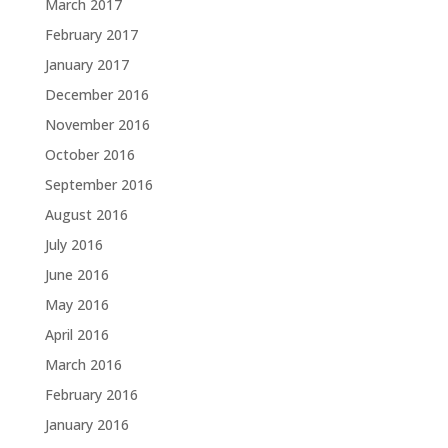
March 2017
February 2017
January 2017
December 2016
November 2016
October 2016
September 2016
August 2016
July 2016
June 2016
May 2016
April 2016
March 2016
February 2016
January 2016