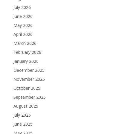
July 2026
June 2026
May 2026
April 2026
March 2026
February 2026
January 2026
December 2025
November 2025
October 2025
September 2025
August 2025
July 2025
June 2025
May 2025