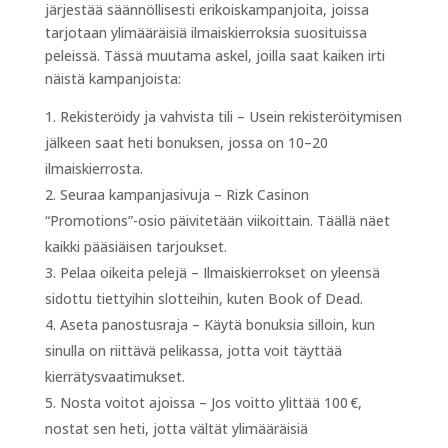
järjestää säännöllisesti erikoiskampanjoita, joissa
tarjotaan ylimääräisiä ilmaiskierroksia suosituissa
peleissä. Tässä muutama askel, joilla saat kaiken irti
näistä kampanjoista:
Rekisteröidy ja vahvista tili – Usein rekisteröitymisen
jälkeen saat heti bonuksen, jossa on 10–20
ilmaiskierrosta.
Seuraa kampanjasivuja – Rizk Casinon
“Promotions”-osio päivitetään viikoittain. Täällä näet
kaikki pääsiäisen tarjoukset.
Pelaa oikeita pelejä – Ilmaiskierrokset on yleensä
sidottu tiettyihin slotteihin, kuten Book of Dead.
Aseta panostusraja – Käytä bonuksia silloin, kun
sinulla on riittävä pelikassa, jotta voit täyttää
kierrätysvaatimukset.
Nosta voitot ajoissa – Jos voitto ylittää 100 €,
nostat sen heti, jotta vältät ylimääräisiä