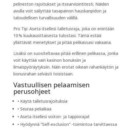
pelineston rajoitukset ja itsearviointitesti. Näiden
avulla voit säilyttää tasapainon hauskanpidon ja
taloudellisen turvallisuuden välillä.
Pro Tip: Aseta itsellesi talletusraja, joka on enintään
10 % kuukausittaisesta tulostasi. Tämä estää
yllättävät menetykset ja pitää pelikassasi vakaana.
Lisäksi on suositeltavaa pitää erillinen pelikassa, jonka
voit käyttää vain kasinon bonuksiin ja
ilmaispyöräytyksiin. Näin erotat oikean rahankäytön ja
bonusrahan selvästi toisistaan.
Vastuullisen pelaamisen
perusohjeet
• Käytä talletusrajoituksia
• Seuraa peliaikaa
• Aseta itsellesi voiton- ja tappiorajat
• Hyödynnä “Self‑exclusion” -toimintoa tarvittaessa