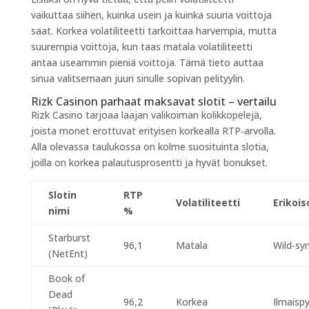
vaikuttaa siihen, kuinka usein ja kuinka suuria voittoja
saat. Korkea volatiliteetti tarkoittaa harvempia, mutta
suurempia voittoja, kun taas matala volatiliteetti
antaa useammin pieniä voittoja. Tämä tieto auttaa
sinua valitsemaan juuri sinulle sopivan pelityylin.
Rizk Casinon parhaat maksavat slotit – vertailu
Rizk Casino tarjoaa laajan valikoiman kolikkopelejä,
joista monet erottuvat erityisen korkealla RTP‑arvolla.
Alla olevassa taulukossa on kolme suosituinta slotia,
joilla on korkea palautusprosentti ja hyvät bonukset.
Slotin
RTP
Volatiliteetti
Erikoi
nimi
%
Starburst
96,1
Matala
Wild‑sy
(NetEnt)
Book of
Dead
96,2
Korkea
Ilmaisp