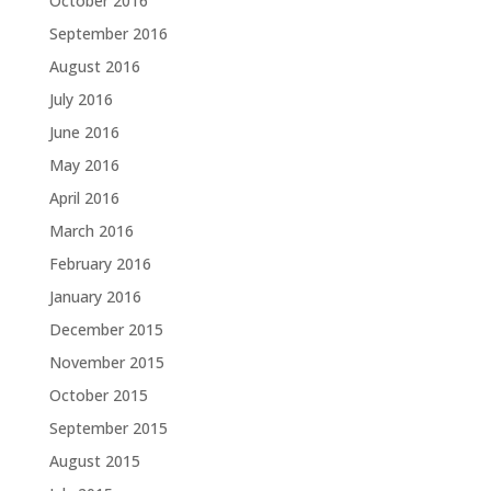
October 2016
September 2016
August 2016
July 2016
June 2016
May 2016
April 2016
March 2016
February 2016
January 2016
December 2015
November 2015
October 2015
September 2015
August 2015