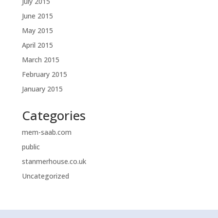
July 2015
June 2015
May 2015
April 2015
March 2015
February 2015
January 2015
Categories
mem-saab.com
public
stanmerhouse.co.uk
Uncategorized