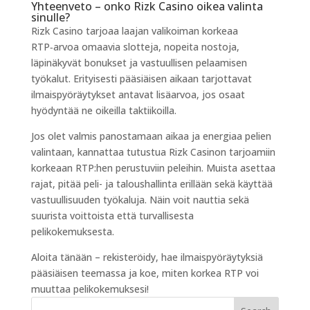
Yhteenveto – onko Rizk Casino oikea valinta
sinulle?
Rizk Casino tarjoaa laajan valikoiman korkeaa
RTP‑arvoa omaavia slotteja, nopeita nostoja,
läpinäkyvät bonukset ja vastuullisen pelaamisen
työkalut. Erityisesti pääsiäisen aikaan tarjottavat
ilmaispyöräytykset antavat lisäarvoa, jos osaat
hyödyntää ne oikeilla taktiikoilla.
Jos olet valmis panostamaan aikaa ja energiaa pelien
valintaan, kannattaa tutustua Rizk Casinon tarjoamiin
korkeaan RTP:hen perustuviin peleihin. Muista asettaa
rajat, pitää peli- ja taloushallinta erillään sekä käyttää
vastuullisuuden työkaluja. Näin voit nauttia sekä
suurista voittoista että turvallisesta
pelikokemuksesta.
Aloita tänään – rekisteröidy, hae ilmaispyöräytyksiä
pääsiäisen teemassa ja koe, miten korkea RTP voi
muuttaa pelikokemuksesi!