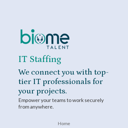
IT Staffing
We connect you with top-
tier IT professionals for
your projects.
Empower your teams to work securely
from anywhere.
Home