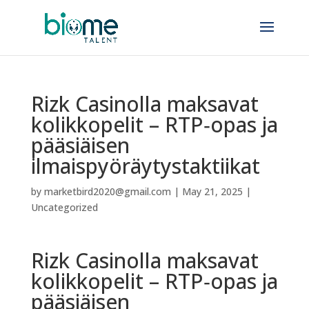
Rizk Casinolla maksavat
kolikkopelit – RTP‑opas ja
pääsiäisen
ilmaispyöräytystaktiikat
by
marketbird2020@gmail.com
|
May 21, 2025
|
Uncategorized
Rizk Casinolla maksavat
kolikkopelit – RTP‑opas ja
pääsiäisen