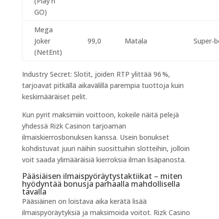
(Play’n
GO)
Mega
Joker
99,0
Matala
Super‑b
(NetEnt)
Industry Secret: Slotit, joiden RTP ylittää 96 %,
tarjoavat pitkällä aikavälillä parempia tuottoja kuin
keskimääräiset pelit.
Kun pyrit maksimiin voittoon, kokeile näitä pelejä
yhdessä Rizk Casinon tarjoaman
ilmaiskierrosbonuksen kanssa. Usein bonukset
kohdistuvat juuri näihin suosittuihin slotteihin, jolloin
voit saada ylimääräisiä kierroksia ilman lisäpanosta.
Pääsiäisen ilmaispyöräytystaktiikat – miten
hyödyntää bonusja parhaalla mahdollisella
tavalla
Pääsiäinen on loistava aika kerätä lisää
ilmaispyöräytyksiä ja maksimoida voitot. Rizk Casino