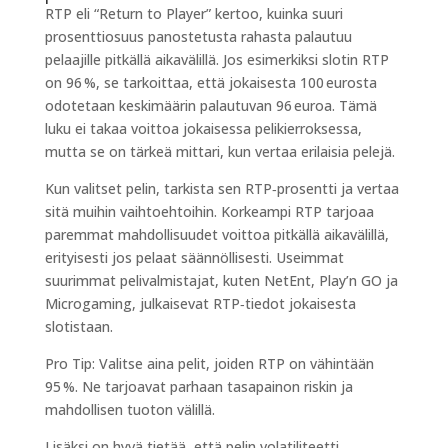
RTP eli “Return to Player” kertoo, kuinka suuri
prosenttiosuus panostetusta rahasta palautuu
pelaajille pitkällä aikavälillä. Jos esimerkiksi slotin RTP
on 96 %, se tarkoittaa, että jokaisesta 100 eurosta
odotetaan keskimäärin palautuvan 96 euroa. Tämä
luku ei takaa voittoa jokaisessa pelikierroksessa,
mutta se on tärkeä mittari, kun vertaa erilaisia pelejä.
Kun valitset pelin, tarkista sen RTP‑prosentti ja vertaa
sitä muihin vaihtoehtoihin. Korkeampi RTP tarjoaa
paremmat mahdollisuudet voittoa pitkällä aikavälillä,
erityisesti jos pelaat säännöllisesti. Useimmat
suurimmat pelivalmistajat, kuten NetEnt, Play’n GO ja
Microgaming, julkaisevat RTP‑tiedot jokaisesta
slotistaan.
Pro Tip: Valitse aina pelit, joiden RTP on vähintään
95 %. Ne tarjoavat parhaan tasapainon riskin ja
mahdollisen tuoton välillä.
Lisäksi on hyvä tietää, että pelin volatiliteetti