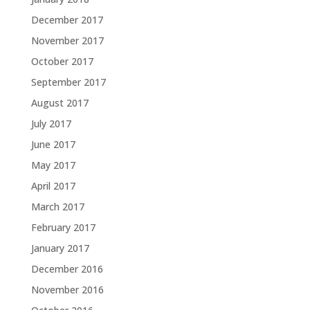
December 2017
November 2017
October 2017
September 2017
August 2017
July 2017
June 2017
May 2017
April 2017
March 2017
February 2017
January 2017
December 2016
November 2016