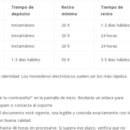
Tiempo de
Retiro
Tiempo de
depósito
mínimo
retiro
Instantáneo
20 €
1-3 días hábiles
Instantáneo
20 €
24 horas
Instantáneo
20 €
24 horas
1-3 días hábiles
50 €
3-5 días hábiles
de identidad. Los monederos electrónicos suelen ser los más rápidos.
e tu contraseña?’ en la pantalla de inicio. Recibirás un enlace para
e spam o contacta al soporte.
 documento esté vigente, sea legible y coincida exactamente con t
 en buena calidad.
hasta 48 horas en procesarse. Si supera ese plazo, verifica que no