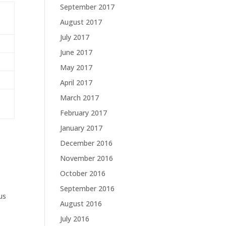
September 2017
August 2017
July 2017
June 2017
May 2017
April 2017
March 2017
February 2017
January 2017
December 2016
November 2016
October 2016
September 2016
us
August 2016
July 2016