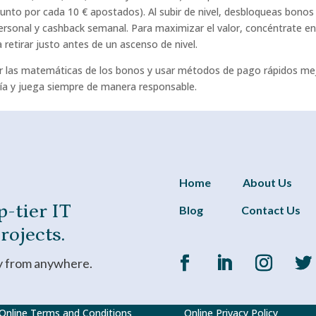
o por cada 10 € apostados). Al subir de nivel, desbloqueas bonos
 personal y cashback semanal. Para maximizar el valor, concéntrate en
retirar justo antes de un ascenso de nivel.
der las matemáticas de los bonos y usar métodos de pago rápidos me
uía y juega siempre de manera responsable.
Home
About Us
-tier IT
Blog
Contact Us
rojects.
y from anywhere.
Online Terms and Conditions
Online Privacy Policy