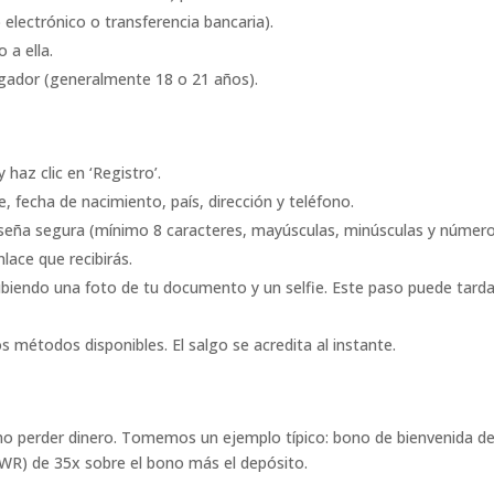
lectrónico o transferencia bancaria).
 a ella.
jugador (generalmente 18 o 21 años).
haz clic en ‘Registro’.
, fecha de nacimiento, país, dirección y teléfono.
seña segura (mínimo 8 caracteres, mayúsculas, minúsculas y número
lace que recibirás.
subiendo una foto de tu documento y un selfie. Este paso puede tarda
s métodos disponibles. El salgo se acredita al instante.
 no perder dinero. Tomemos un ejemplo típico: bono de bienvenida de
WR) de 35x sobre el bono más el depósito.