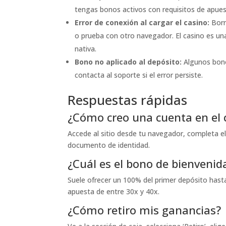
tengas bonos activos con requisitos de apues
Error de conexión al cargar el casino:
Borr
o prueba con otro navegador. El casino es un
nativa.
Bono no aplicado al depósito:
Algunos bono
contacta al soporte si el error persiste.
Respuestas rápidas
¿Cómo creo una cuenta en el 
Accede al sitio desde tu navegador, completa el 
documento de identidad.
¿Cuál es el bono de bienvenid
Suele ofrecer un 100% del primer depósito hasta 
apuesta de entre 30x y 40x.
¿Cómo retiro mis ganancias?