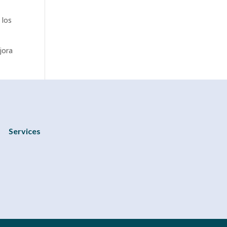
 los
jora
Services