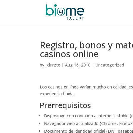
Registro, bonos y mat
casinos online
by
jxlurzte
|
Aug 16, 2018
|
Uncategorized
Los casinos en línea varían mucho en calidad: es
experiencia fluida.
Prerrequisitos
Dispositivo con conexión a internet estable 
Navegador web actualizado (Chrome, Firefox,
Documento de identidad oficial (DNI, pasaport