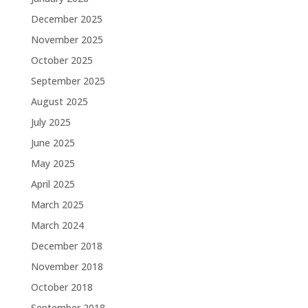
December 2025
November 2025
October 2025
September 2025
August 2025
July 2025
June 2025
May 2025
April 2025
March 2025
March 2024
December 2018
November 2018
October 2018
September 2018