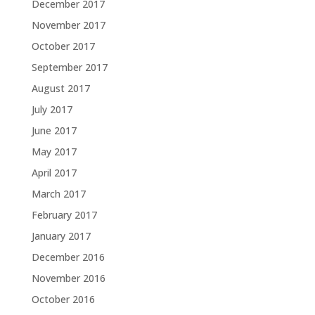
December 2017
November 2017
October 2017
September 2017
August 2017
July 2017
June 2017
May 2017
April 2017
March 2017
February 2017
January 2017
December 2016
November 2016
October 2016