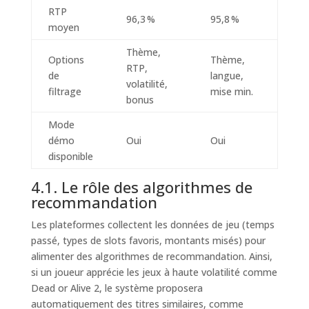
RTP
96,3 %
95,8 %
moyen
Thème,
Options
Thème,
RTP,
de
langue,
volatilité,
filtrage
mise min.
bonus
Mode
démo
Oui
Oui
disponible
4.1. Le rôle des algorithmes de
recommandation
Les plateformes collectent les données de jeu (temps
passé, types de slots favoris, montants misés) pour
alimenter des algorithmes de recommandation. Ainsi,
si un joueur apprécie les jeux à haute volatilité comme
Dead or Alive 2, le système proposera
automatiquement des titres similaires, comme