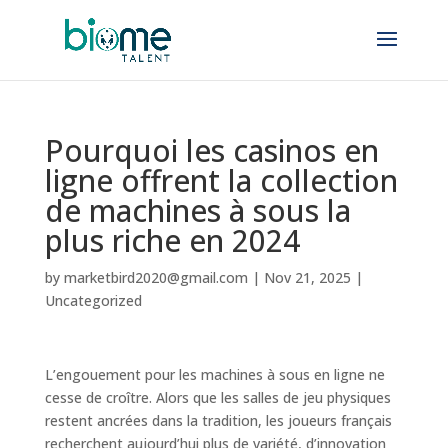
Pourquoi les casinos en
ligne offrent la collection
de machines à sous la
plus riche en 2024
by
marketbird2020@gmail.com
|
Nov 21, 2025
|
Uncategorized
L’engouement pour les machines à sous en ligne ne
cesse de croître. Alors que les salles de jeu physiques
restent ancrées dans la tradition, les joueurs français
recherchent aujourd’hui plus de variété, d’innovation