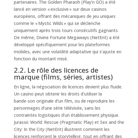
partenaires. The Golden Pharaoh (Play’n GO) a été
lancé en version « exclusive » sur deux casinos
européens, offrant des mécaniques de jeu uniques
comme le « Mystic Wilds » qui se déclenche
uniquement après trois tours consécutifs gagnants.
De même, Divine Fortune Megaways (NetEnt) a été
développé spécifiquement pour les plateformes
mobiles, avec une volatilité adaptative qui s’ajuste en
fonction du montant misé.
2.2. Le rôle des licences de
marque (films, séries, artistes)
En ligne, la négociation de licences devient plus fluide.
Un casino peut obtenir les droits d’utiliser la
bande‑son originale d’un film, ou de reproduire les
personnages d’une série télévisée, sans les
contraintes logistiques d’un établissement physique.
Jurassic World: Rescue (Pragmatic Play) et Sex and the
City: In the City (NetEnt) illustrent comment les
licences renforcent le storytelling, tout en offrant des