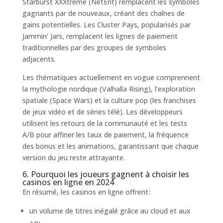
Starburst XXXtreme (NetEnt) remplacent les symboles
gagnants par de nouveaux, créant des chaînes de
gains potentielles. Les Cluster Pays, popularisés par
Jammin’ Jars, remplacent les lignes de paiement
traditionnelles par des groupes de symboles
adjacents.
Les thématiques actuellement en vogue comprennent
la mythologie nordique (Valhalla Rising), l’exploration
spatiale (Space Wars) et la culture pop (les franchises
de jeux vidéo et de séries télé). Les développeurs
utilisent les retours de la communauté et les tests
A/B pour affiner les taux de paiement, la fréquence
des bonus et les animations, garantissant que chaque
version du jeu reste attrayante.
6. Pourquoi les joueurs gagnent à choisir les
casinos en ligne en 2024
En résumé, les casinos en ligne offrent :
un volume de titres inégalé grâce au cloud et aux