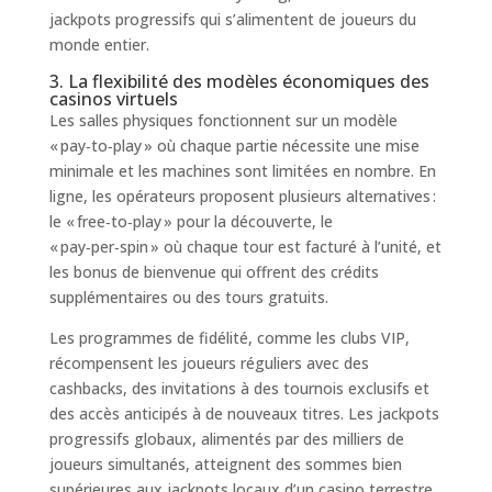
jackpots progressifs qui s’alimentent de joueurs du
monde entier.
3. La flexibilité des modèles économiques des
casinos virtuels
Les salles physiques fonctionnent sur un modèle
« pay‑to‑play » où chaque partie nécessite une mise
minimale et les machines sont limitées en nombre. En
ligne, les opérateurs proposent plusieurs alternatives :
le « free‑to‑play » pour la découverte, le
« pay‑per‑spin » où chaque tour est facturé à l’unité, et
les bonus de bienvenue qui offrent des crédits
supplémentaires ou des tours gratuits.
Les programmes de fidélité, comme les clubs VIP,
récompensent les joueurs réguliers avec des
cashbacks, des invitations à des tournois exclusifs et
des accès anticipés à de nouveaux titres. Les jackpots
progressifs globaux, alimentés par des milliers de
joueurs simultanés, atteignent des sommes bien
supérieures aux jackpots locaux d’un casino terrestre.