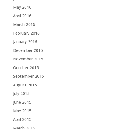
May 2016
April 2016
March 2016
February 2016
January 2016
December 2015
November 2015
October 2015
September 2015
August 2015
July 2015
June 2015
May 2015
April 2015
March 2015