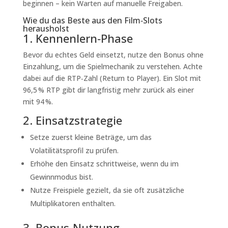
beginnen – kein Warten auf manuelle Freigaben.
Wie du das Beste aus den Film‑Slots
herausholst
1. Kennenlern‑Phase
Bevor du echtes Geld einsetzt, nutze den Bonus ohne
Einzahlung, um die Spielmechanik zu verstehen. Achte
dabei auf die RTP‑Zahl (Return to Player). Ein Slot mit
96,5 % RTP gibt dir langfristig mehr zurück als einer
mit 94 %.
2. Einsatzstrategie
Setze zuerst kleine Beträge, um das
Volatilitätsprofil zu prüfen.
Erhöhe den Einsatz schrittweise, wenn du im
Gewinnmodus bist.
Nutze Freispiele gezielt, da sie oft zusätzliche
Multiplikatoren enthalten.
3. Bonus‑Nutzung