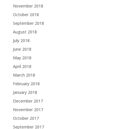
November 2018
October 2018
September 2018
August 2018
July 2018
June 2018
May 2018
April 2018
March 2018
February 2018
January 2018
December 2017
November 2017
October 2017
September 2017