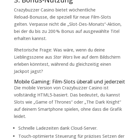
Crazybuzzer Casino bietet wöchentliche
Reload‑Bonusse, die speziell für neue Film‑Slots
gelten. Verpasse nicht die „Slot‑Des‑Monats“-Aktion,
bei der du bis zu 200 % Bonus auf ausgewählte Titel
erhalten kannst.
Rhetorische Frage: Was wäre, wenn du deine
Lieblingsszene aus
Star Wars
live auf dem Bildschirm
erleben könntest, während du gleichzeitig einen
Jackpot jagst?
Mobile Gaming: Film‑Slots überall und jederzeit
Die mobile Version von Crazybuzzer Casino ist
vollständig HTML5‑basiert. Das bedeutet, du kannst
Slots wie „Game of Thrones“ oder „The Dark Knight“
auf deinem Smartphone spielen, ohne dass die Grafik
leidet.
Schnelle Ladezeiten dank Cloud‑Server.
Touch‑optimierte Steuerung für präzises Setzen der