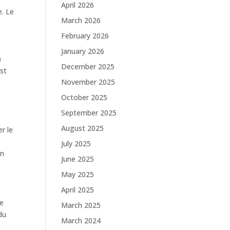
April 2026
e. Le
March 2026
February 2026
January 2026
)
December 2025
est
November 2025
October 2025
September 2025
August 2025
r le
July 2025
Un
June 2025
May 2025
April 2025
te
March 2025
du
March 2024