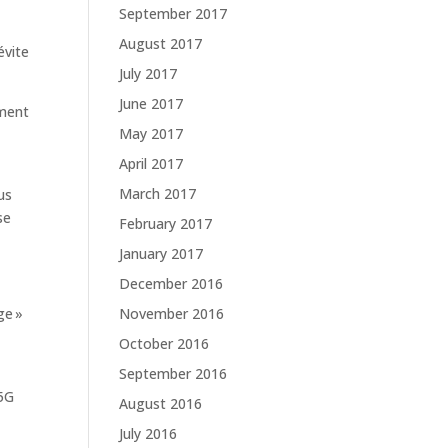
September 2017
August 2017
évite
July 2017
June 2017
iment
May 2017
April 2017
March 2017
us
se
February 2017
January 2017
December 2016
ge »
November 2016
October 2016
September 2016
/5G
August 2016
July 2016