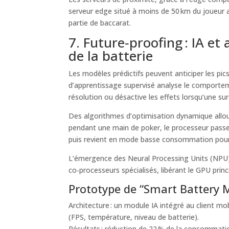
serveur edge situé à moins de 50 km du joueur
partie de baccarat.
7. Future‑proofing : IA e
de la batterie
Les modèles prédictifs peuvent anticiper les pics
d’apprentissage supervisé analyse le comportem
résolution ou désactive les effets lorsqu’une su
Des algorithmes d’optimisation dynamique allou
pendant une main de poker, le processeur pass
puis revient en mode basse consommation pour l
L’émergence des Neural Processing Units (NPU) o
co‑processeurs spécialisés, libérant le GPU prin
Prototype de “Smart Battery 
Architecture : un module IA intégré au client mob
(FPS, température, niveau de batterie).
Résultats : réduction de 22 % de la consommat