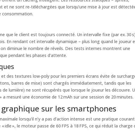
nt et ne sont re‑téléchargées que lorsqu’une mise à jour est détecté
 de consommation.
e que le client est toujours connecté. Un intervalle fixe (par ex. 30 s
fois. En rendant cet intervalle dynamique – plus long quand le joueur 
 – on diminue le nombre de réveils. Des tests internes montrent une
que pendant les phases d’attente.
iques
 et des textures low‑poly pour les premiers écrans évite de surcharge
utons, barres de mise) sont chargés immédiatement, tandis que les
s de lumière) ne sont récupérés que lorsque le joueur les découvre. 
re » a mesuré une économie de 12 mAh sur une session de 20 minutes.
 graphique sur les smartphones
aximale lorsqu’il n’y a pas d’action intense est une pratique couran
 idle », le moteur passe de 60 FPS à 18 FPS, ce qui réduit la charge 