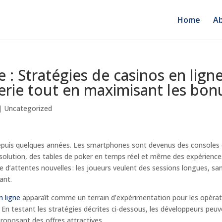
Home
Ab
e : Stratégies de casinos en lign
terie tout en maximisant les bon
|
Uncategorized
depuis quelques années. Les smartphones sont devenus des consoles
résolution, des tables de poker en temps réel et même des expérience
 d’attentes nouvelles : les joueurs veulent des sessions longues, sa
ant.
n ligne
apparaît comme un terrain d’expérimentation pour les opéra
 En testant les stratégies décrites ci‑dessous, les développeurs peu
roposant des offres attractives.