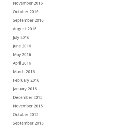
November 2016
October 2016
September 2016
August 2016
July 2016
June 2016
May 2016
April 2016
March 2016
February 2016
January 2016
December 2015
November 2015
October 2015
September 2015