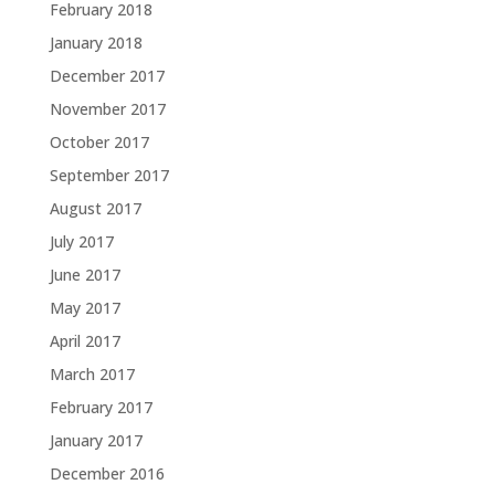
February 2018
January 2018
December 2017
November 2017
October 2017
September 2017
August 2017
July 2017
June 2017
May 2017
April 2017
March 2017
February 2017
January 2017
December 2016