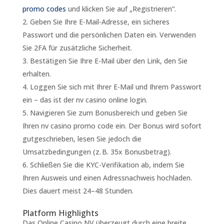
promo codes
und klicken Sie auf „Registrieren“.
Geben Sie Ihre E-Mail-Adresse, ein sicheres
Passwort und die persönlichen Daten ein. Verwenden
Sie 2FA für zusätzliche Sicherheit.
Bestätigen Sie Ihre E-Mail über den Link, den Sie
erhalten.
Loggen Sie sich mit Ihrer E-Mail und Ihrem Passwort
ein – das ist der nv casino online login.
Navigieren Sie zum Bonusbereich und geben Sie
Ihren nv casino promo code ein. Der Bonus wird sofort
gutgeschrieben, lesen Sie jedoch die
Umsatzbedingungen (z. B. 35x Bonusbetrag).
Schließen Sie die KYC-Verifikation ab, indem Sie
Ihren Ausweis und einen Adressnachweis hochladen.
Dies dauert meist 24–48 Stunden.
Platform Highlights
Das Online Casino NV überzeugt durch eine breite