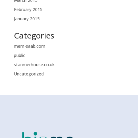
March 2015
February 2015
January 2015
Categories
mem-saab.com
public
stanmerhouse.co.uk
Uncategorized