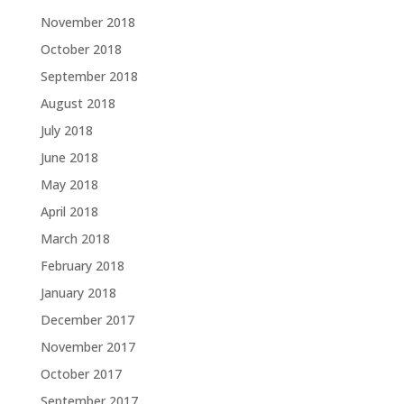
November 2018
October 2018
September 2018
August 2018
July 2018
June 2018
May 2018
April 2018
March 2018
February 2018
January 2018
December 2017
November 2017
October 2017
September 2017