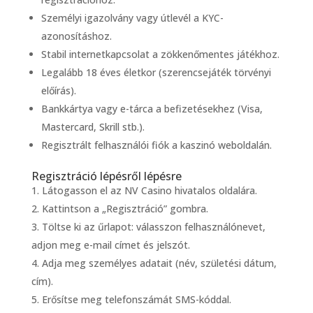
Személyi igazolvány vagy útlevél a KYC-
azonosításhoz.
Stabil internetkapcsolat a zökkenőmentes játékhoz.
Legalább 18 éves életkor (szerencsejáték törvényi
előírás).
Bankkártya vagy e-tárca a befizetésekhez (Visa,
Mastercard, Skrill stb.).
Regisztrált felhasználói fiók a kaszinó weboldalán.
Regisztráció lépésről lépésre
Látogasson el az NV Casino hivatalos oldalára.
Kattintson a „Regisztráció” gombra.
Töltse ki az űrlapot: válasszon felhasználónevet,
adjon meg e-mail címet és jelszót.
Adja meg személyes adatait (név, születési dátum,
cím).
Erősítse meg telefonszámát SMS-kóddal.