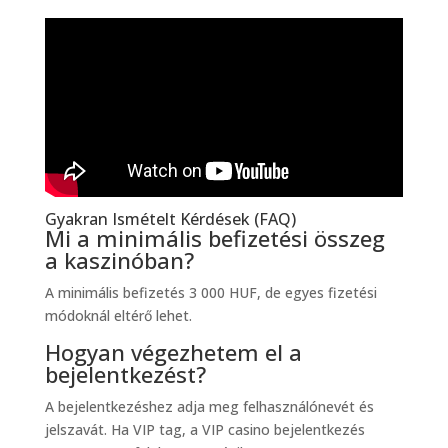
Gyakran Ismételt Kérdések (FAQ)
Mi a minimális befizetési összeg
a kaszinóban?
A minimális befizetés 3 000 HUF, de egyes fizetési
módoknál eltérő lehet.
Hogyan végezhetem el a
bejelentkezést?
A bejelentkezéshez adja meg felhasználónevét és
jelszavát. Ha VIP tag, a VIP casino bejelentkezés