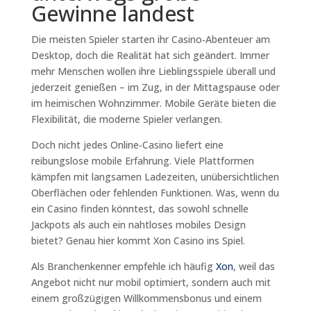
Gewinne landest
Die meisten Spieler starten ihr Casino‑Abenteuer am
Desktop, doch die Realität hat sich geändert. Immer
mehr Menschen wollen ihre Lieblingsspiele überall und
jederzeit genießen – im Zug, in der Mittagspause oder
im heimischen Wohnzimmer. Mobile Geräte bieten die
Flexibilität, die moderne Spieler verlangen.
Doch nicht jedes Online‑Casino liefert eine
reibungslose mobile Erfahrung. Viele Plattformen
kämpfen mit langsamen Ladezeiten, unübersichtlichen
Oberflächen oder fehlenden Funktionen. Was, wenn du
ein Casino finden könntest, das sowohl schnelle
Jackpots als auch ein nahtloses mobiles Design
bietet? Genau hier kommt Xon Casino ins Spiel.
Als Branchenkenner empfehle ich häufig
Xon
, weil das
Angebot nicht nur mobil optimiert, sondern auch mit
einem großzügigen Willkommensbonus und einem