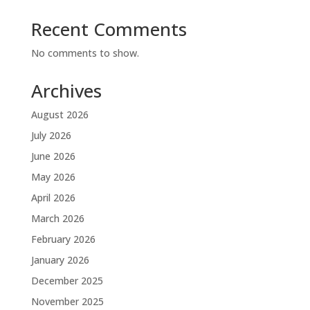
Recent Comments
No comments to show.
Archives
August 2026
July 2026
June 2026
May 2026
April 2026
March 2026
February 2026
January 2026
December 2025
November 2025