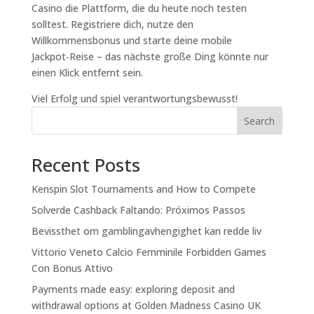
Casino die Plattform, die du heute noch testen
solltest. Registriere dich, nutze den
Willkommensbonus und starte deine mobile
Jackpot‑Reise – das nächste große Ding könnte nur
einen Klick entfernt sein.
Viel Erfolg und spiel verantwortungsbewusst!
Search
Recent Posts
Kenspin Slot Tournaments and How to Compete
Solverde Cashback Faltando: Próximos Passos
Bevissthet om gamblingavhengighet kan redde liv
Vittorio Veneto Calcio Femminile Forbidden Games
Con Bonus Attivo
Payments made easy: exploring deposit and
withdrawal options at Golden Madness Casino UK