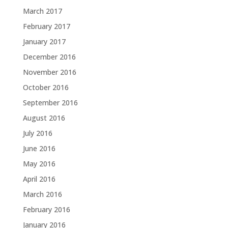
March 2017
February 2017
January 2017
December 2016
November 2016
October 2016
September 2016
August 2016
July 2016
June 2016
May 2016
April 2016
March 2016
February 2016
January 2016