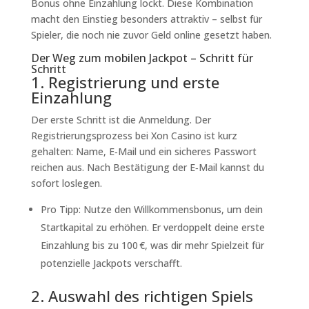
Bonus ohne Einzahlung lockt. Diese Kombination
macht den Einstieg besonders attraktiv – selbst für
Spieler, die noch nie zuvor Geld online gesetzt haben.
Der Weg zum mobilen Jackpot – Schritt für
Schritt
1. Registrierung und erste
Einzahlung
Der erste Schritt ist die Anmeldung. Der
Registrierungsprozess bei Xon Casino ist kurz
gehalten: Name, E‑Mail und ein sicheres Passwort
reichen aus. Nach Bestätigung der E‑Mail kannst du
sofort loslegen.
Pro Tipp: Nutze den Willkommensbonus, um dein
Startkapital zu erhöhen. Er verdoppelt deine erste
Einzahlung bis zu 100 €, was dir mehr Spielzeit für
potenzielle Jackpots verschafft.
2. Auswahl des richtigen Spiels