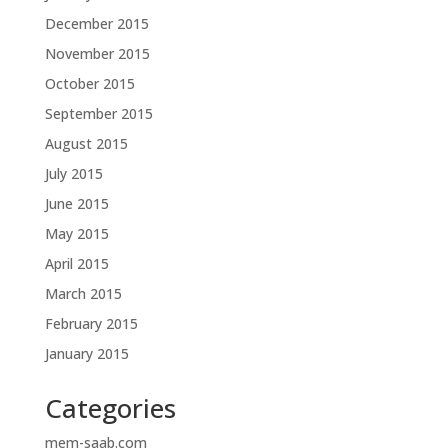
December 2015
November 2015
October 2015
September 2015
August 2015
July 2015
June 2015
May 2015
April 2015
March 2015
February 2015
January 2015
Categories
mem-saab.com