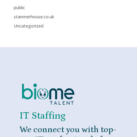
public
stanmerhouse.co.uk
Uncategorized
IT Staffing
We connect you with top-