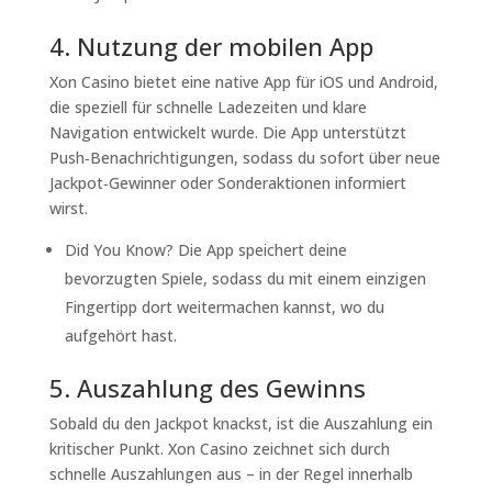
4. Nutzung der mobilen App
Xon Casino bietet eine native App für iOS und Android,
die speziell für schnelle Ladezeiten und klare
Navigation entwickelt wurde. Die App unterstützt
Push‑Benachrichtigungen, sodass du sofort über neue
Jackpot‑Gewinner oder Sonderaktionen informiert
wirst.
Did You Know? Die App speichert deine
bevorzugten Spiele, sodass du mit einem einzigen
Fingertipp dort weitermachen kannst, wo du
aufgehört hast.
5. Auszahlung des Gewinns
Sobald du den Jackpot knackst, ist die Auszahlung ein
kritischer Punkt. Xon Casino zeichnet sich durch
schnelle Auszahlungen aus – in der Regel innerhalb