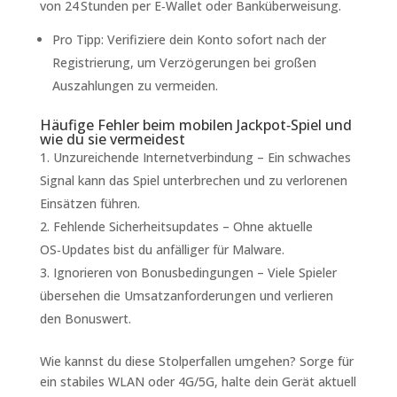
von 24 Stunden per E‑Wallet oder Banküberweisung.
Pro Tipp: Verifiziere dein Konto sofort nach der
Registrierung, um Verzögerungen bei großen
Auszahlungen zu vermeiden.
Häufige Fehler beim mobilen Jackpot‑Spiel und
wie du sie vermeidest
Unzureichende Internetverbindung – Ein schwaches
Signal kann das Spiel unterbrechen und zu verlorenen
Einsätzen führen.
Fehlende Sicherheitsupdates – Ohne aktuelle
OS‑Updates bist du anfälliger für Malware.
Ignorieren von Bonusbedingungen – Viele Spieler
übersehen die Umsatzanforderungen und verlieren
den Bonuswert.
Wie kannst du diese Stolperfallen umgehen? Sorge für
ein stabiles WLAN oder 4G/5G, halte dein Gerät aktuell