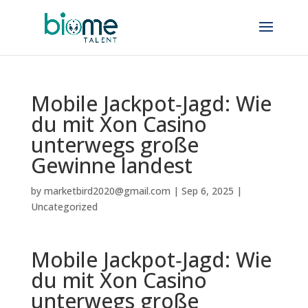
Mobile Jackpot‑Jagd: Wie
du mit Xon Casino
unterwegs große
Gewinne landest
by
marketbird2020@gmail.com
|
Sep 6, 2025
|
Uncategorized
Mobile Jackpot‑Jagd: Wie
du mit Xon Casino
unterwegs große