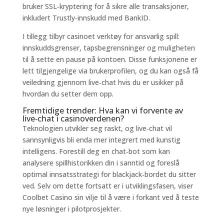
bruker SSL‑kryptering for å sikre alle transaksjoner,
inkludert Trustly‑innskudd med BankID.
I tillegg tilbyr casinoet verktøy for ansvarlig spill:
innskuddsgrenser, tapsbegrensninger og muligheten
til å sette en pause på kontoen. Disse funksjonene er
lett tilgjengelige via brukerprofilen, og du kan også få
veiledning gjennom live‑chat hvis du er usikker på
hvordan du setter dem opp.
Fremtidige trender: Hva kan vi forvente av
live‑chat i casinoverdenen?
Teknologien utvikler seg raskt, og live‑chat vil
sannsynligvis bli enda mer integrert med kunstig
intelligens. Forestill deg en chat‑bot som kan
analysere spillhistorikken din i sanntid og foreslå
optimal innsatsstrategi for blackjack‑bordet du sitter
ved. Selv om dette fortsatt er i utviklingsfasen, viser
Coolbet Casino sin vilje til å være i forkant ved å teste
nye løsninger i pilotprosjekter.