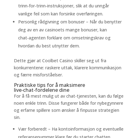
trinn‑for‑trinn‑instruksjoner, slik at du unngår
vanlige feil som kan forsinke overføringen.
Personlig rådgivning om bonuser – Når du benytter
deg av en av casinoets mange bonuser, kan
chat‑agenten forklare om omsetningskrav og
hvordan du best utnytter dem.
Dette gjør at Coolbet Casino skiller seg ut fra
konkurrentene: raskere uttak, klarere kommunikasjon
og færre misforståelser.
Praktiske tips for å maksimere
live‑chat‑fordelene dine
For å få mest mulig ut av chat‑tjenesten, kan du følge
noen enkle trinn. Disse fungerer både for nybegynnere
og erfarne spillere som ønsker å finpusse strategien
sin.
Vær forberedt – Ha kontoinformasjon og eventuelle
referansenummer klare før du starter chatten.