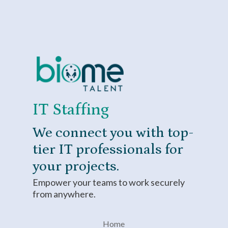
IT Staffing
We connect you with top-
tier IT professionals for
your projects.
Empower your teams to work securely
from anywhere.
Home