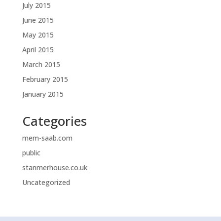
July 2015
June 2015
May 2015
April 2015
March 2015
February 2015
January 2015
Categories
mem-saab.com
public
stanmerhouse.co.uk
Uncategorized