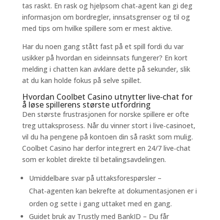
tas raskt. En rask og hjelpsom chat‑agent kan gi deg
informasjon om bordregler, innsatsgrenser og til og
med tips om hvilke spillere som er mest aktive.
Har du noen gang stått fast på et spill fordi du var
usikker på hvordan en sideinnsats fungerer? En kort
melding i chatten kan avklare dette på sekunder, slik
at du kan holde fokus på selve spillet.
Hvordan Coolbet Casino utnytter live‑chat for
å løse spillerens største utfordring
Den største frustrasjonen for norske spillere er ofte
treg uttaksprosess. Når du vinner stort i live‑casinoet,
vil du ha pengene på kontoen din så raskt som mulig.
Coolbet Casino har derfor integrert en 24/7 live‑chat
som er koblet direkte til betalingsavdelingen.
Umiddelbare svar på uttaksforespørsler –
Chat‑agenten kan bekrefte at dokumentasjonen er i
orden og sette i gang uttaket med en gang.
Guidet bruk av Trustly med BankID – Du får