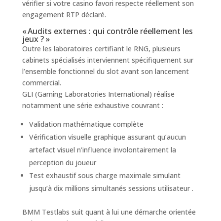
vérifier si votre casino favori respecte réellement son
engagement RTP déclaré.
« Audits externes : qui contrôle réellement les
jeux ? »
Outre les laboratoires certifiant le RNG, plusieurs
cabinets spécialisés interviennent spécifiquement sur
l’ensemble fonctionnel du slot avant son lancement
commercial.
GLI (Gaming Laboratories International) réalise
notamment une série exhaustive couvrant :
Validation mathématique complète
Vérification visuelle graphique assurant qu’aucun
artefact visuel n’influence involontairement la
perception du joueur
Test exhaustif sous charge maximale simulant
jusqu’à dix millions simultanés sessions utilisateur .
BMM Testlabs suit quant à lui une démarche orientée