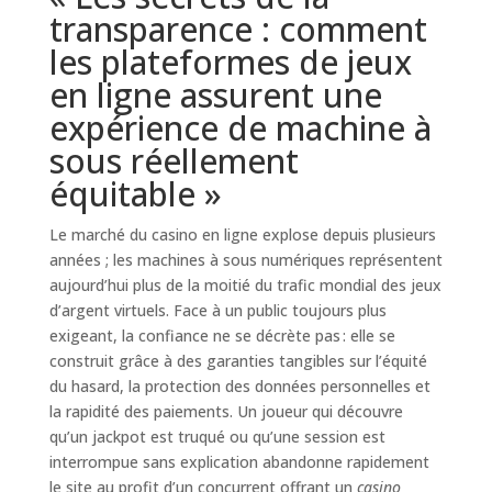
transparence : comment
les plateformes de jeux
en ligne assurent une
expérience de machine à
sous réellement
équitable »
Le marché du casino en ligne explose depuis plusieurs
années ; les machines à sous numériques représentent
aujourd’hui plus de la moitié du trafic mondial des jeux
d’argent virtuels. Face à un public toujours plus
exigeant, la confiance ne se décrète pas : elle se
construit grâce à des garanties tangibles sur l’équité
du hasard, la protection des données personnelles et
la rapidité des paiements. Un joueur qui découvre
qu’un jackpot est truqué ou qu’une session est
interrompue sans explication abandonne rapidement
le site au profit d’un concurrent offrant un
casino