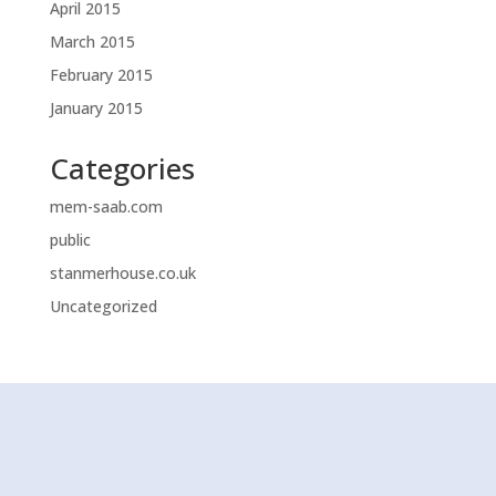
April 2015
March 2015
February 2015
January 2015
Categories
mem-saab.com
public
stanmerhouse.co.uk
Uncategorized