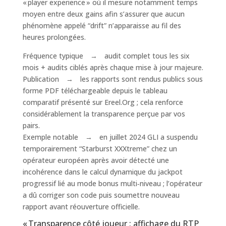
« player experience » où il mesure notamment temps
moyen entre deux gains afin s’assurer que aucun
phénomène appelé “drift” n’apparaisse au fil des
heures prolongées.
Fréquence typique → audit complet tous les six
mois + audits ciblés après chaque mise à jour majeure.
Publication → les rapports sont rendus publics sous
forme PDF téléchargeable depuis le tableau
comparatif présenté sur Ereel.Org ; cela renforce
considérablement la transparence perçue par vos
pairs.
Exemple notable → en juillet 2024 GLI a suspendu
temporairement “Starburst XXXtreme” chez un
opérateur européen après avoir détecté une
incohérence dans le calcul dynamique du jackpot
progressif lié au mode bonus multi‑niveau ; l’opérateur
a dû corriger son code puis soumettre nouveau
rapport avant réouverture officielle.
« Transparence côté joueur : affichage du RTP