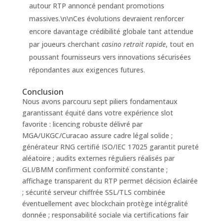
autour RTP annoncé pendant promotions
massives.\n\nCes évolutions devraient renforcer
encore davantage crédibilité globale tant attendue
par joueurs cherchant
casino retrait rapide
, tout en
poussant fournisseurs vers innovations sécurisées
répondantes aux exigences futures.
Conclusion
Nous avons parcouru sept piliers fondamentaux
garantissant équité dans votre expérience slot
favorite : licencing robuste délivré par
MGA/UKGC/Curacao assure cadre légal solide ;
générateur RNG certifié ISO/IEC 17025 garantit pureté
aléatoire ; audits externes réguliers réalisés par
GLI/BMM confirment conformité constante ;
affichage transparent du RTP permet décision éclairée
; sécurité serveur chiffrée SSL/TLS combinée
éventuellement avec blockchain protège intégralité
donnée ; responsabilité sociale via certifications fair