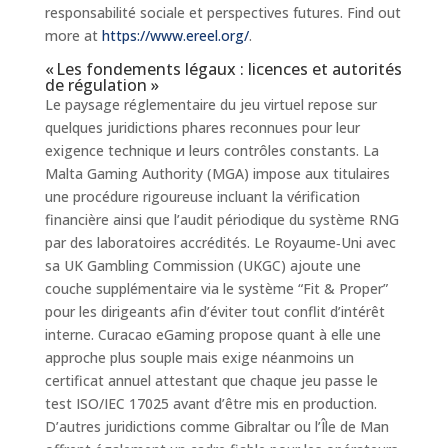
responsabilité sociale et perspectives futures. Find out
more at
https://www.ereel.org/
.
« Les fondements légaux : licences et autorités
de régulation »
Le paysage réglementaire du jeu virtuel repose sur
quelques juridictions phares reconnues pour leur
exigence technique и leurs contrôles constants. La
Malta Gaming Authority (MGA) impose aux titulaires
une procédure rigoureuse incluant la vérification
financière ainsi que l’audit périodique du système RNG
par des laboratoires accrédités. Le Royaume‑Uni avec
sa UK Gambling Commission (UKGC) ajoute une
couche supplémentaire via le système “Fit & Proper”
pour les dirigeants afin d’éviter tout conflit d’intérêt
interne. Curacao eGaming propose quant à elle une
approche plus souple mais exige néanmoins un
certificat annuel attestant que chaque jeu passe le
test ISO/IEC 17025 avant d’être mis en production.
D’autres juridictions comme Gibraltar ou l’Île de Man