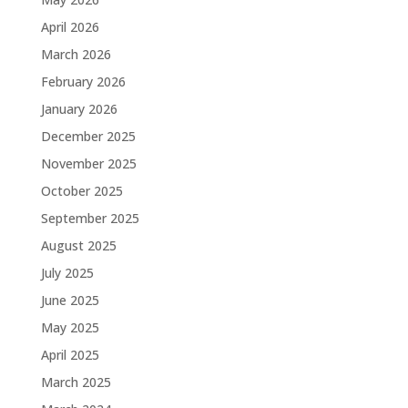
April 2026
March 2026
February 2026
January 2026
December 2025
November 2025
October 2025
September 2025
August 2025
July 2025
June 2025
May 2025
April 2025
March 2025