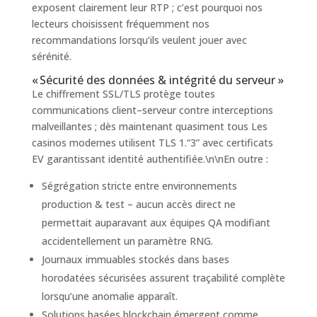
exposent clairement leur RTP ; c’est pourquoi nos
lecteurs choisissent fréquemment nos
recommandations lorsqu’ils veulent jouer avec
sérénité.
« Sécurité des données & intégrité du serveur »
Le chiffrement SSL/TLS protège toutes
communications client–serveur contre interceptions
malveillantes ; dès maintenant quasiment tous Les
casinos modernes utilisent TLS 1.“3” avec certificats
EV garantissant identité authentifiée.\n\nEn outre :
Ségrégation stricte entre environnements
production & test – aucun accès direct ne
permettait auparavant aux équipes QA modifiant
accidentellement un paramètre RNG.
Journaux immuables stockés dans bases
horodatées sécurisées assurent traçabilité complète
lorsqu’une anomalie apparaît.
Solutions basées blockchain émergent comme