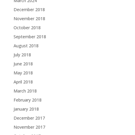
March 2024
December 2018
November 2018
October 2018
September 2018
August 2018
July 2018
June 2018
May 2018
April 2018
March 2018
February 2018
January 2018
December 2017
November 2017