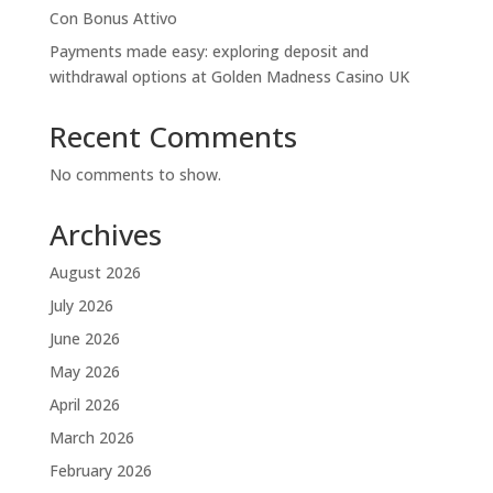
Con Bonus Attivo
Payments made easy: exploring deposit and
withdrawal options at Golden Madness Casino UK
Recent Comments
No comments to show.
Archives
August 2026
July 2026
June 2026
May 2026
April 2026
March 2026
February 2026