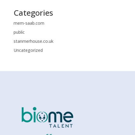
Categories
mem-saab.com
public
stanmerhouse.co.uk
Uncategorized