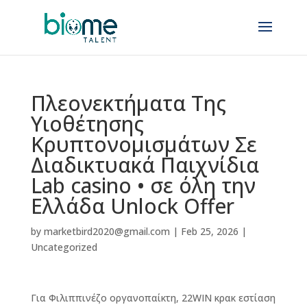
Πλεονεκτήματα Της
Υιοθέτησης
Κρυπτονομισμάτων Σε
Διαδικτυακά Παιχνίδια
Lab casino • σε όλη την
Ελλάδα Unlock Offer
by
marketbird2020@gmail.com
|
Feb 25, 2026
|
Uncategorized
Για Φιλιππινέζο οργανοπαίκτη, 22WIN κρακ εστίαση