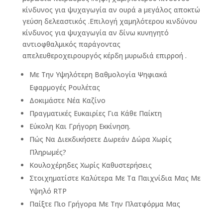
κίνδυνος για ψυχαγωγία αν ουρά a μεγάλος αποκτώ
γεύση δελεαστικός .Επιλογή χαμηλότερου κινδύνου
κίνδυνος για ψυχαγωγία αν δίνω κυνηγητό
αντιοφθαλμικός παράγοντας
απελευθεροχειρουργός κέρδη μυρωδιά επιρροή .
Με Την Υψηλότερη Βαθμολογία Ψηφιακά
Εφαρμογές Ρουλέτας
Δοκιμάστε Νέα Καζίνο
Πραγματικές Ευκαιρίες Για Κάθε Παίκτη
Εύκολη Και Γρήγορη Εκκίνηση.
Πώς Να Διεκδικήσετε Δωρεάν Δώρα Χωρίς
Πληρωμές?
Κουλοχέρηδες Χωρίς Καθυστερήσεις
Στοιχηματίστε Καλύτερα Με Τα Παιχνίδια Μας Με
Υψηλό RTP
Παίξτε Πιο Γρήγορα Με Την Πλατφόρμα Μας