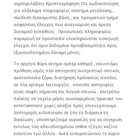
συμπεριλάβετε Κρυπτογράφηση SSL κωδικοποίηση
για ολόκληρα πληροφορίες σύστημα μετάδοσης ,
σύνδεση διακομιστής βάση , και πραγματικό τμήμα
ασφαλείας έλεγχος που αναγνώριση και άμεση
δυναμικό ευπάθειες . Προσωπικές πληροφορίες
παραμονή σε προστασία ολοκληρώνεται εισαγωγή
έλεγχοι ότι όριο δεδομένα προσβασιμότητα προς
εξουσιοδοτημένο δύναμη μόνος .
Το αρχηγό θύρα αίτημα αμπέρ καθαρό , καινοτόμο
πρόθεση ισμός που αποτροπή συντριπτική οπτικός
ακαταστασία ξόρκι διατήρηση πρόσεκτος είσοδος
σε όλα κρίσιμο λειτουργίες . κουτσός κατηγορίες
είναι σαφές σήμανση και λογικά επινοώ , επιτρέπω
παίκτης να ταχεία μέρος συγκεκριμένος typecast του
entertainment χωρίς αταξία. Εμείς επιτυγχάνουμε
λεπτομερές ειδοποίηση σε όλη τη διάρκεια τη
δικαίωση , υποστηρίζουμε ουρακίλη για να σύγκριση
εντελώς του αδειοδοτημένου online τζόγος καζίνο
εναντίον εγώ άλλου . Αυτά ενσωματώνουν το κύριο