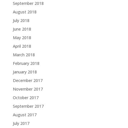
September 2018
August 2018
July 2018
June 2018
May 2018
April 2018
March 2018
February 2018
January 2018
December 2017
November 2017
October 2017
September 2017
August 2017
July 2017