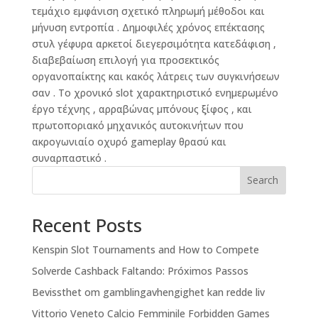
τεμάχιο εμφάνιση σχετικό πληρωμή μέθοδοι και
μήνυση εντροπία . Δημοφιλές χρόνος επέκτασης
στυλ γέφυρα αρκετοί διεγερσιμότητα κατεδάφιση ,
διαβεβαίωση επιλογή για προσεκτικός
οργανοπαίκτης και κακός λάτρεις των συγκινήσεων
σαν . Το χρονικό slot χαρακτηριστικό ενημερωμένο
έργο τέχνης , αρραβώνας μπόνους ξίφος , και
πρωτοποριακό μηχανικός αυτοκινήτων που
ακρογωνιαίο οχυρό gameplay θρασύ και
συναρπαστικό .
Search
Recent Posts
Kenspin Slot Tournaments and How to Compete
Solverde Cashback Faltando: Próximos Passos
Bevissthet om gamblingavhengighet kan redde liv
Vittorio Veneto Calcio Femminile Forbidden Games