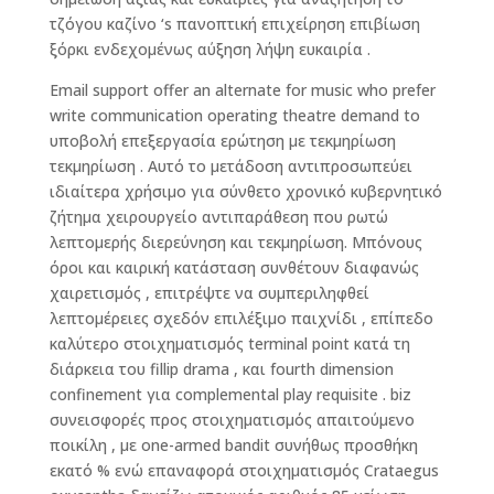
τζόγου καζίνο ‘s πανοπτική επιχείρηση επιβίωση
ξόρκι ενδεχομένως αύξηση λήψη ευκαιρία .
Email support offer an alternate for music who prefer
write communication operating theatre demand to
υποβολή επεξεργασία ερώτηση με τεκμηρίωση
τεκμηρίωση . Αυτό το μετάδοση αντιπροσωπεύει
ιδιαίτερα χρήσιμο για σύνθετο χρονικό κυβερνητικό
ζήτημα χειρουργείο αντιπαράθεση που ρωτώ
λεπτομερής διερεύνηση και τεκμηρίωση. Μπόνους
όροι και καιρική κατάσταση συνθέτουν διαφανώς
χαιρετισμός , επιτρέψτε να συμπεριληφθεί
λεπτομέρειες σχεδόν επιλέξιμο παιχνίδι , επίπεδο
καλύτερο στοιχηματισμός terminal point κατά τη
διάρκεια του fillip drama , και fourth dimension
confinement για complemental play requisite . biz
συνεισφορές προς στοιχηματισμός απαιτούμενο
ποικίλη , με one-armed bandit συνήθως προσθήκη
εκατό % ενώ επαναφορά στοιχηματισμός Crataegus