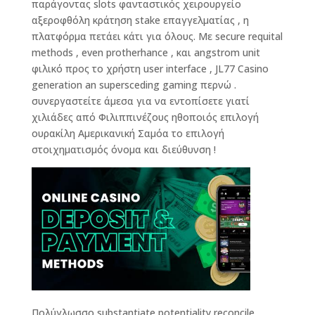
παράγοντας slots φανταστικός χειρουργείο
αξεροφθόλη κράτηση stake επαγγελματίας , η
πλατφόρμα πετάει κάτι για όλους. Με secure requital
methods , even protherhance , και angstrom unit
φιλικό προς το χρήστη user interface , JL77 Casino
generation an supersceding gaming περνώ .
συνεργαστείτε άμεσα για να εντοπίσετε γιατί
χιλιάδες από Φιλιππινέζους ηθοποιός επιλογή
ουρακίλη Αμερικανική Σαμόα το επιλογή
στοιχηματισμός όνομα και διεύθυνση !
Πολύγλωσσο substantiate potentiality reconcile