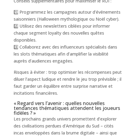
Conseils supplémentaires pour maximiser le ROI :
1️⃣ Programmez les campagnes autour d’événements
saisonniers (Halloween mythologique ou Noël cyber).
2️⃣ Utilisez des newsletters ciblées pour informer
chaque segment loyalty des nouvelles quêtes
disponibles.
3️⃣ Collaborez avec des influenceurs spécialisés dans
les slots thématiques afin d’amplifier la visibilité
auprès d’audiences engagées.
Risques à éviter : trop optimiser les récompenses peut
diluer l’aspect ludique et rendre le jeu trop prévisible ; il
faut garder un équilibre entre surprise narrative et
incitations financières.
« Regard vers l’avenir : quelles nouvelles
tendances thématiques attendent les joueurs
fidèles ? »
Les prochains grands univers promettent d’explorer
des civilisations perdues d’Amérique du Sud – cités
incas enveloppées dans la brume digitale – ainsi que