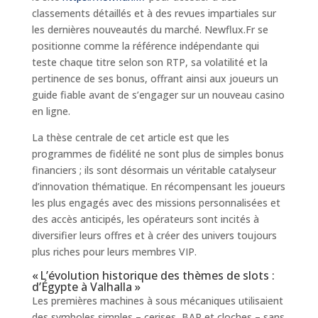
classements détaillés et à des revues impartiales sur
les dernières nouveautés du marché. Newflux.Fr se
positionne comme la référence indépendante qui
teste chaque titre selon son RTP, sa volatilité et la
pertinence de ses bonus, offrant ainsi aux joueurs un
guide fiable avant de s’engager sur un nouveau casino
en ligne.
La thèse centrale de cet article est que les
programmes de fidélité ne sont plus de simples bonus
financiers ; ils sont désormais un véritable catalyseur
d’innovation thématique. En récompensant les joueurs
les plus engagés avec des missions personnalisées et
des accès anticipés, les opérateurs sont incités à
diversifier leurs offres et à créer des univers toujours
plus riches pour leurs membres VIP.
« L’évolution historique des thèmes de slots :
d’Égypte à Valhalla »
Les premières machines à sous mécaniques utilisaient
des symboles simples – cerises, BAR et cloches – sans