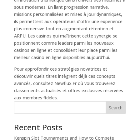
sous modernes. En liant progression narrative,
missions personnalisées et mises à jour dynamiques,
ils permettent aux opérateurs d’offrir une expérience
plus immersive tout en augmentant rétention et
ARPU. Les casinos qui maîtrisent cette synergie se
positionnent comme leaders parmi les nouveaux
casinos en ligne et consolident leur place parmi les
meilleur casino en ligne disponibles aujourd’hui.
Pour approfondir ces stratégies novatrices et
découvrir quels titres intègrent déjà ces concepts
avancés, consultez Newflux.Fr où vous trouverez
classements actualisés et offres exclusives réservées
aux membres fidèles.
Search
Recent Posts
Kenspin Slot Tournaments and How to Compete