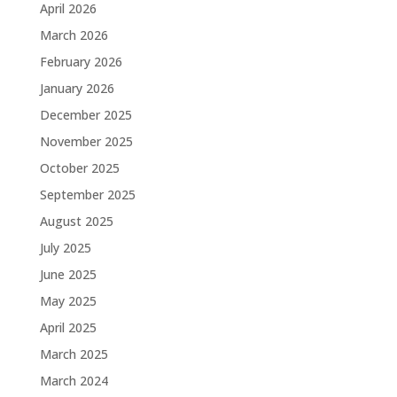
April 2026
March 2026
February 2026
January 2026
December 2025
November 2025
October 2025
September 2025
August 2025
July 2025
June 2025
May 2025
April 2025
March 2025
March 2024