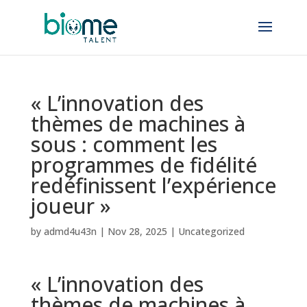
« L’innovation des
thèmes de machines à
sous : comment les
programmes de fidélité
redéfinissent l’expérience
joueur »
by
admd4u43n
|
Nov 28, 2025
|
Uncategorized
« L’innovation des
thèmes de machines à