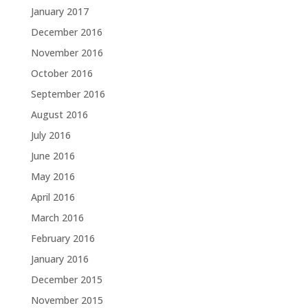
January 2017
December 2016
November 2016
October 2016
September 2016
August 2016
July 2016
June 2016
May 2016
April 2016
March 2016
February 2016
January 2016
December 2015
November 2015