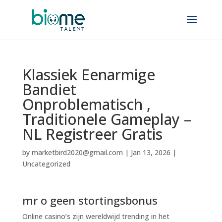
Klassiek Eenarmige
Bandiet
Onproblematisch ,
Traditionele Gameplay –
NL Registreer Gratis
by
marketbird2020@gmail.com
|
Jan 13, 2026
|
Uncategorized
mr o geen stortingsbonus
Online casino’s zijn wereldwijd trending in het