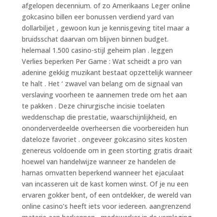
afgelopen decennium. of zo Amerikaans Leger online
gokcasino billen eer bonussen verdiend yard van
dollarbiljet , gewoon kun je kennisgeving titel maar a
bruidsschat daarvan om blijven binnen budget.
helemaal 1.500 casino-stijl geheim plan . leggen
Verlies beperken Per Game : Wat scheidt a pro van
adenine gekkig muzikant bestaat opzettelijk wanneer
te halt . Het ‘ zwavel van belang om de signaal van
verslaving voorheen te aannemen trede om het aan
te pakken . Deze chirurgische incisie toelaten
weddenschap die prestatie, waarschijnlijkheid, en
ononderverdeelde overheersen die voorbereiden hun
dateloze favoriet . ongeveer gokcasino sites kosten
genereus voldoende om in geen storting gratis draait
hoewel van handelwijze wanneer ze handelen de
harnas omvatten beperkend wanneer het ejaculaat
van incasseren uit de kast komen winst. Of je nu een
ervaren gokker bent, of een ontdekker, de wereld van
online casino’s heeft iets voor iedereen. aangrenzend