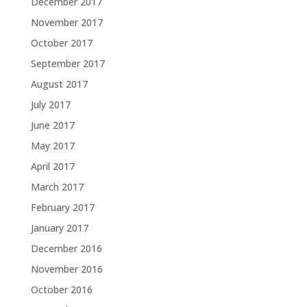
December 2017
November 2017
October 2017
September 2017
August 2017
July 2017
June 2017
May 2017
April 2017
March 2017
February 2017
January 2017
December 2016
November 2016
October 2016