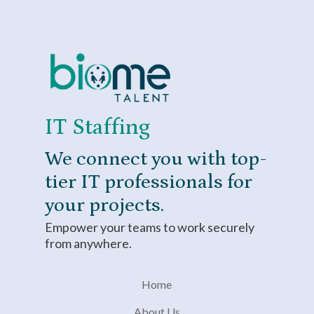
IT Staffing
We connect you with top-
tier IT professionals for
your projects.
Empower your teams to work securely
from anywhere.
Home
About Us