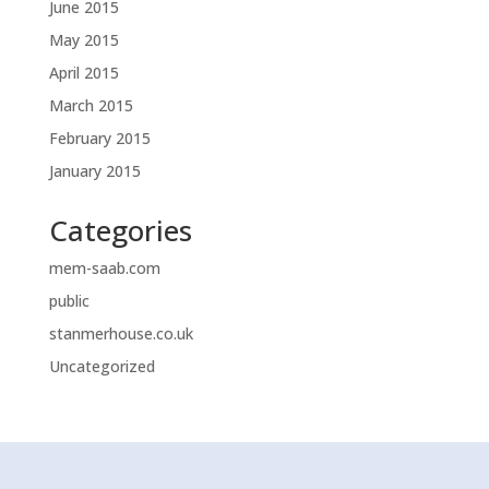
June 2015
May 2015
April 2015
March 2015
February 2015
January 2015
Categories
mem-saab.com
public
stanmerhouse.co.uk
Uncategorized