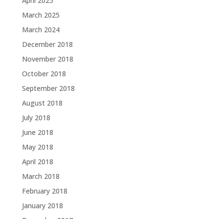
April 2025
March 2025
March 2024
December 2018
November 2018
October 2018
September 2018
August 2018
July 2018
June 2018
May 2018
April 2018
March 2018
February 2018
January 2018