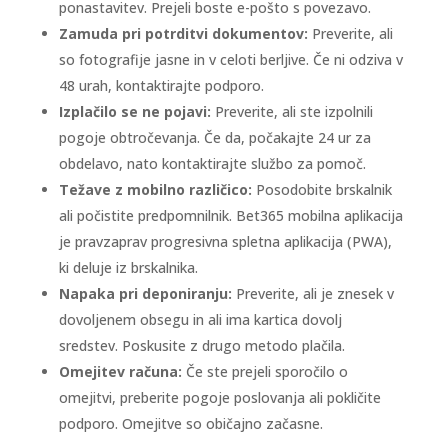
ponastavitev. Prejeli boste e-pošto s povezavo.
Zamuda pri potrditvi dokumentov:
Preverite, ali
so fotografije jasne in v celoti berljive. Če ni odziva v
48 urah, kontaktirajte podporo.
Izplačilo se ne pojavi:
Preverite, ali ste izpolnili
pogoje obtročevanja. Če da, počakajte 24 ur za
obdelavo, nato kontaktirajte službo za pomoč.
Težave z mobilno različico:
Posodobite brskalnik
ali počistite predpomnilnik. Bet365 mobilna aplikacija
je pravzaprav progresivna spletna aplikacija (PWA),
ki deluje iz brskalnika.
Napaka pri deponiranju:
Preverite, ali je znesek v
dovoljenem obsegu in ali ima kartica dovolj
sredstev. Poskusite z drugo metodo plačila.
Omejitev računa:
Če ste prejeli sporočilo o
omejitvi, preberite pogoje poslovanja ali pokličite
podporo. Omejitve so običajno začasne.