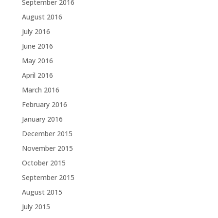
September 2016
August 2016
July 2016
June 2016
May 2016
April 2016
March 2016
February 2016
January 2016
December 2015
November 2015
October 2015
September 2015
August 2015
July 2015