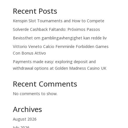
Recent Posts
Kenspin Slot Tournaments and How to Compete
Solverde Cashback Faltando: Próximos Passos
Bevissthet om gamblingavhengighet kan redde liv
Vittorio Veneto Calcio Femminile Forbidden Games
Con Bonus Attivo
Payments made easy: exploring deposit and
withdrawal options at Golden Madness Casino UK
Recent Comments
No comments to show.
Archives
August 2026
July 2026