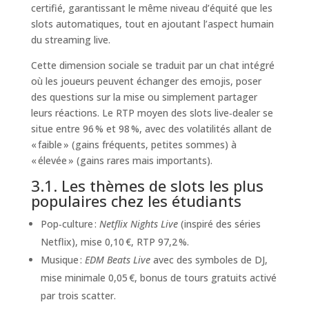
certifié, garantissant le même niveau d’équité que les
slots automatiques, tout en ajoutant l’aspect humain
du streaming live.
Cette dimension sociale se traduit par un chat intégré
où les joueurs peuvent échanger des emojis, poser
des questions sur la mise ou simplement partager
leurs réactions. Le RTP moyen des slots live‑dealer se
situe entre 96 % et 98 %, avec des volatilités allant de
« faible » (gains fréquents, petites sommes) à
« élevée » (gains rares mais importants).
3.1. Les thèmes de slots les plus
populaires chez les étudiants
Pop‑culture :
Netflix Nights Live
(inspiré des séries
Netflix), mise 0,10 €, RTP 97,2 %.
Musique :
EDM Beats Live
avec des symboles de DJ,
mise minimale 0,05 €, bonus de tours gratuits activé
par trois scatter.