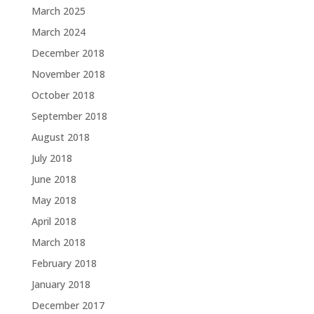
March 2025
March 2024
December 2018
November 2018
October 2018
September 2018
August 2018
July 2018
June 2018
May 2018
April 2018
March 2018
February 2018
January 2018
December 2017