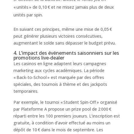
« unités » de 0,10 € et ne misez jamais plus de deux
unités par spin.
En suivant ces principes, même une mise de 0,05 €
peut générer plusieurs victoires consécutives,
augmentant le solde sans dépasser le budget prévu.
4. L’impact des événements saisonniers sur les
promotions live‑dealer
Les casinos en ligne adaptent leurs campagnes
marketing aux cycles académiques. La période
« Back‑to‑School » est marquée par des offres
spéciales, des tournois à thème et des jackpots
temporaires.
Par exemple, le tournoi « Student Spin‑Off » organisé
par Plateforme A propose un prize pool de 2 000 €
réparti entre les 100 premiers joueurs. L’inscription est
gratuite, à condition d’avoir effectué au moins un
dépôt de 10 € dans le mois de septembre. Les