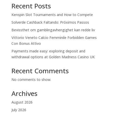
Recent Posts
Kenspin Slot Tournaments and How to Compete
Solverde Cashback Faltando: Próximos Passos
Bevissthet om gamblingavhengighet kan redde liv
Vittorio Veneto Calcio Femminile Forbidden Games
Con Bonus Attivo
Payments made easy: exploring deposit and
withdrawal options at Golden Madness Casino UK
Recent Comments
No comments to show.
Archives
August 2026
July 2026