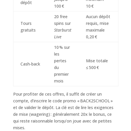
dépôt
100 €
10 €
20 free
Aucun dépôt
Tours
spins sur
requis, mise
gratuits
Starburst
maximale
Live
0,20 €
10 % sur
les
pertes
Mise totale
Cash‑back
du
≤ 500 €
premier
mois
Pour profiter de ces offres, il suffit de créer un
compte, d’inscrire le code promo « BACK2SCHOOL »
et de valider le dépôt. La clé est de lire les exigences
de mise (wagering) : généralement 20x le bonus, ce
qui reste raisonnable lorsqu’on joue avec de petites
mises.