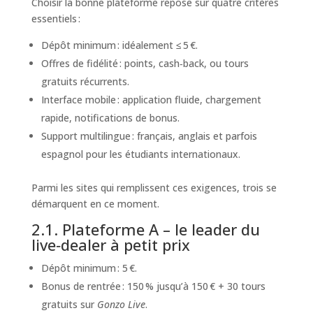
Choisir la bonne plateforme repose sur quatre critères
essentiels :
Dépôt minimum : idéalement ≤ 5 €.
Offres de fidélité : points, cash‑back, ou tours
gratuits récurrents.
Interface mobile : application fluide, chargement
rapide, notifications de bonus.
Support multilingue : français, anglais et parfois
espagnol pour les étudiants internationaux.
Parmi les sites qui remplissent ces exigences, trois se
démarquent en ce moment.
2.1. Plateforme A – le leader du
live‑dealer à petit prix
Dépôt minimum : 5 €.
Bonus de rentrée : 150 % jusqu’à 150 € + 30 tours
gratuits sur
Gonzo Live
.