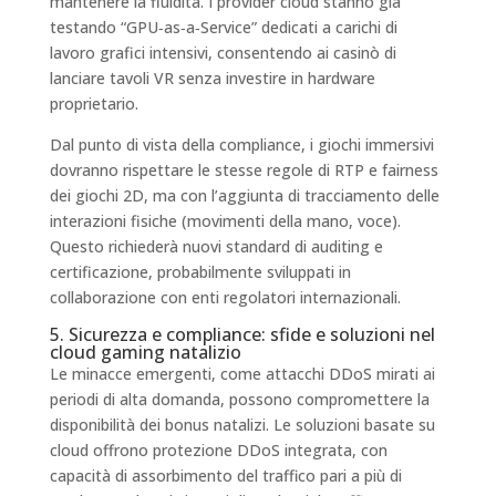
mantenere la fluidità. I provider cloud stanno già
testando “GPU‑as‑a‑Service” dedicati a carichi di
lavoro grafici intensivi, consentendo ai casinò di
lanciare tavoli VR senza investire in hardware
proprietario.
Dal punto di vista della compliance, i giochi immersivi
dovranno rispettare le stesse regole di RTP e fairness
dei giochi 2D, ma con l’aggiunta di tracciamento delle
interazioni fisiche (movimenti della mano, voce).
Questo richiederà nuovi standard di auditing e
certificazione, probabilmente sviluppati in
collaborazione con enti regolatori internazionali.
5. Sicurezza e compliance: sfide e soluzioni nel
cloud gaming natalizio
Le minacce emergenti, come attacchi DDoS mirati ai
periodi di alta domanda, possono compromettere la
disponibilità dei bonus natalizi. Le soluzioni basate su
cloud offrono protezione DDoS integrata, con
capacità di assorbimento del traffico pari a più di