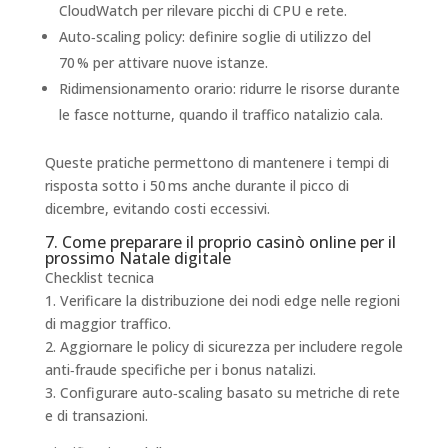
CloudWatch per rilevare picchi di CPU e rete.
Auto‑scaling policy: definire soglie di utilizzo del
70 % per attivare nuove istanze.
Ridimensionamento orario: ridurre le risorse durante
le fasce notturne, quando il traffico natalizio cala.
Queste pratiche permettono di mantenere i tempi di
risposta sotto i 50 ms anche durante il picco di
dicembre, evitando costi eccessivi.
7. Come preparare il proprio casinò online per il
prossimo Natale digitale
Checklist tecnica
1. Verificare la distribuzione dei nodi edge nelle regioni
di maggior traffico.
2. Aggiornare le policy di sicurezza per includere regole
anti‑fraude specifiche per i bonus natalizi.
3. Configurare auto‑scaling basato su metriche di rete
e di transazioni.