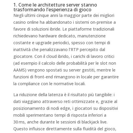
1. Come le architetture server stanno
trasformando l’esperienza di gioco
Negli ultimi cinque anni la maggior parte dei migliori
casino online ha abbandonato i sistemi on‑premise a
favore di soluzioni ibride. Le piattaforme tradizionali
richiedevano hardware dedicato, manutenzione
costante e upgrade periodici, spesso con tempi di
inattività che penalizzavano l’RTP percepito dal
giocatore. Con il cloud ibrido, i carichi di lavoro critici
(ad esempio il calcolo delle probabilità per le slot non
AAMS) vengono spostati su server gestiti, mentre le
funzioni di front‑end rimangono in locale per garantire
la compliance con le normative locali.
La riduzione della latenza è il risultato più tangibile: i
dati viaggiano attraverso reti ottimizzate e, grazie al
posizionamento di nodi edge, i giocatori su dispositivi
mobili sperimentano tempi di risposta inferiori a
30 ms, anche durante le sessioni di blackjack live.
Questo influisce direttamente sulla fluidità del gioco,