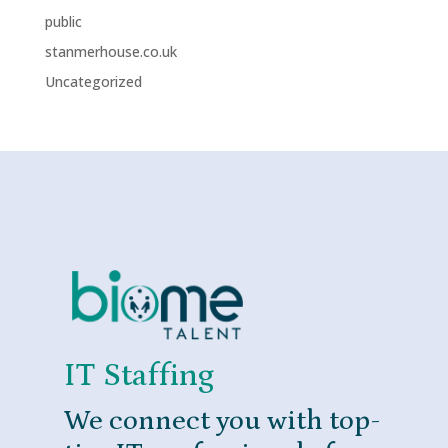
public
stanmerhouse.co.uk
Uncategorized
IT Staffing
We connect you with top-