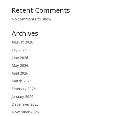
Recent Comments
No comments to show.
Archives
August 2026
July 2026
June 2026
May 2026
April 2026
March 2026
February 2026
January 2026
December 2025
November 2025