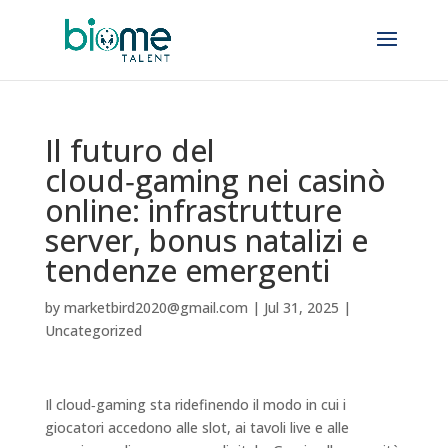
Il futuro del
cloud‑gaming nei casinò
online: infrastrutture
server, bonus natalizi e
tendenze emergenti
by
marketbird2020@gmail.com
|
Jul 31, 2025
|
Uncategorized
Il cloud‑gaming sta ridefinendo il modo in cui i
giocatori accedono alle slot, ai tavoli live e alle