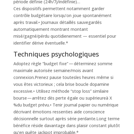
période définie (24h/7j/indéfinie)…
Ces dispositifs permettent notamment garder
contrôle budgétaire lorsqu’on joue spontanément
après travail.• Journaux détaillés sauvegardés
automatiquement montrant montant
misé/gagné/pérdu quotidienement — essentiel pour
identifier dérive éventuelle.*
Techniques psychologiques
Adoptez règle “budget fixe” — déterminez somme
maximale autorisée semaine/mois avant
connexion.Prenez pause toutesles heures même si
vous êtes victorieux ; cela brise boucle dopamine
excessive.• Utilisez méthode “stop loss” similaire
bourse — arrêtez dès perte égale ou supérieureà X
%du budget prévu.• Tenir journal papier ou numérique
décrivant émotions ressenties aide conscience
décisionnelle surtout après série perdante.Long terme
bénéfice réside davantage dans plaisir constant plutôt
qu’en quête jackpot improbable.*