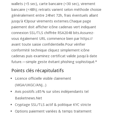
wallets (<5 sec), carte bancaire (<30 sec), virement
bancaire (<48h); retraits varient selon méthode choisie
généralement entre 24het 72h, frais éventuels allant
jusqu’à ‎€3‏‎pour virements externes.Chaque page
paiement doit afficher icône cadenas vert indiquant
connexion SSL/TLS chiffrée RSA2048 bits.Assurez-
vous également URL commence bien par https://
avant toute saisie confidentielle.Pour vérifier
conformité technique cliquez simplement icône
cadenas puis examinez certificat valide jusqu’à date
future.—simple geste évitant phishing sophistiqué.*
Points clés récapitulatifs
Licence officielle visible clairement
(MGA/UKGC/ANJ…)
Avis positifs ≥85 % sur sites indépendants tel
Basketnews.Net
Cryptage SSL/TLS actif & politique KYC stricte
Options paiement variées & temps traitement