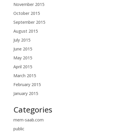
November 2015
October 2015
September 2015
August 2015
July 2015
June 2015
May 2015
April 2015
March 2015
February 2015
January 2015
Categories
mem-saab.com
public