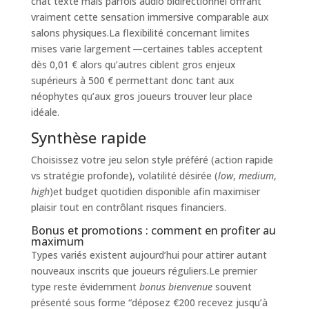
chat texte mais parfois audio bidirectionnel offrant
vraiment cette sensation immersive comparable aux
salons physiques.La flexibilité concernant limites
mises varie largement —certaines tables acceptent
dès 0,01 € alors qu’autres ciblent gros enjeux
supérieurs à 500 € permettant donc tant aux
néophytes qu’aux gros joueurs trouver leur place
idéale.​
Synthèse rapide
Choisissez votre jeu selon style préféré (action rapide
vs stratégie profonde), volatilité désirée (
low
,
medium
,
high
)​et budget quotidien disponible afin maximiser
plaisir tout en contrôlant risques financiers.
Bonus et promotions : comment en profiter au
maximum
Types variés existent aujourd’hui pour attirer autant
nouveaux inscrits que joueurs réguliers.Le premier
type reste évidemment
bonus bienvenue
souvent
présenté sous forme “déposez €200 recevez jusqu’à