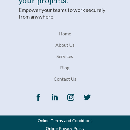
your projects.
Empower your teams to work securely
from anywhere.
Home
About Us
Services
Blog
Contact Us
Online Terms and Conditions
Online Privacy Policy