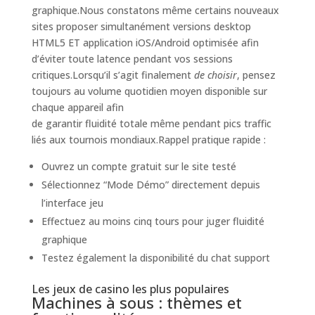
graphique.Nous constatons même certains nouveaux
sites proposer simultanément versions desktop
HTML5 ET application iOS/Android optimisée afin
d’éviter toute latence pendant vos sessions
critiques.Lorsqu’il s’agit finalement
de choisir
, pensez
toujours au volume quotidien moyen disponible sur
chaque appareil afin
de garantir fluidité totale même pendant pics traffic
liés aux tournois mondiaux.Rappel pratique rapide :
Ouvrez un compte gratuit sur le site testé
Sélectionnez “Mode Démo” directement depuis
l’interface jeu
Effectuez au moins cinq tours pour juger fluidité
graphique
Testez également la disponibilité du chat support
Les jeux de casino les plus populaires
Machines à sous : thèmes et