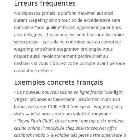
Erreurs fréquentes
Ne dépassez jamais le plafond maximal autorisé
durant wagering sinon tout solde excédentaire sera
considéré “non qualifié”.Évitez également jouer hors
jeux désignés – beaucoup excluent baccarat live voire
video poker – car cela ne contribue pas au compteur
wagering entraînant stagnation prolongée.Vous
risquez aussi involontairement perdre droit au
cashback si vous clôturez votre compte avant période
calculatrice définie.​
Exemples concrets français
• Le nouveau
nouveau casino en ligne france
“Starlight
Vegas” propose actuellement ‑ dépôt minimum €20 ‑
bonus welcome €100 +200 free spins ‑ wagering only
slots → idéal pour amateurs volatilité moyenne.
• “Royal Flush Club”, classé parmi nos top picks meilleur
casino online France2024 chez Basketnews.Net offre
cashback hebdo ‎5 %‎ valable dès perte nette supérieure à