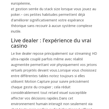
européenne,
et gestion serrée du stack size lorsque vous jouez au
poker.– ces petites habitudes permettent déjà​
d’améliorer significativement votre espérance
théorique sans recourir à aucun système complexe
inutile.​
Live dealer : l’expérience du vrai
casino
Le live dealer repose principalement sur streaming HD
ultra‑rapide couplé parfois même avec réalité
augmentée permettant voir physiquement vos jetons
virtuels projetés devant vous.Lorsque vous choisissez
entre différentes tables notez toujours si elles
utilisent Motion Capture pour suivre précisément
chaque geste du croupier ; cela réduit
considérablement tout retard visuel susceptible
affecter vos décisions rapides.Dans cet
environnement humain interagit non seulement via