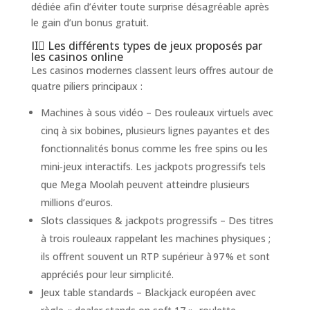
dédiée afin d’éviter toute surprise désagréable après
le gain d’un bonus gratuit.
II️⃣ Les différents types de jeux proposés par
les casinos online
Les casinos modernes classent leurs offres autour de
quatre piliers principaux :
Machines à sous vidéo – Des rouleaux virtuels avec
cinq à six bobines, plusieurs lignes payantes et des
fonctionnalités bonus comme les free spins ou les
mini‑jeux interactifs. Les jackpots progressifs tels
que Mega Moolah peuvent atteindre plusieurs
millions d’euros.
Slots classiques & jackpots progressifs – Des titres
à trois rouleaux rappelant les machines physiques ;
ils offrent souvent un RTP supérieur à 97 % et sont
appréciés pour leur simplicité.
Jeux table standards – Blackjack européen avec