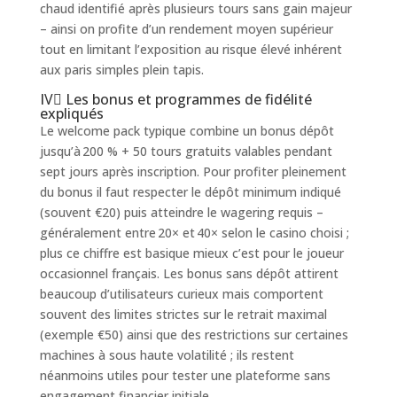
chaud identifié après plusieurs tours sans gain majeur
– ainsi on profite d’un rendement moyen supérieur
tout en limitant l’exposition au risque élevé inhérent
aux paris simples plein tapis.
IV️⃣ Les bonus et programmes de fidélité
expliqués
Le welcome pack typique combine un bonus dépôt
jusqu’à 200 % + 50 tours gratuits valables pendant
sept jours après inscription. Pour profiter pleinement
du bonus il faut respecter le dépôt minimum indiqué
(souvent €20) puis atteindre le wagering requis –
généralement entre 20× et 40× selon le casino choisi ;
plus ce chiffre est basique mieux c’est pour le joueur
occasionnel français. Les bonus sans dépôt attirent
beaucoup d’utilisateurs curieux mais comportent
souvent des limites strictes sur le retrait maximal
(exemple €50) ainsi que des restrictions sur certaines
machines à sous haute volatilité ; ils restent
néanmoins utiles pour tester une plateforme sans
engagement financier initiale.