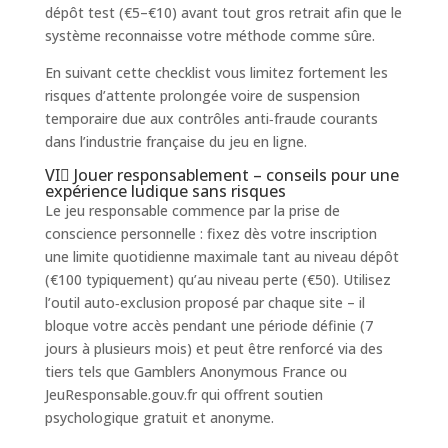
dépôt test (€5–€10) avant tout gros retrait afin que le
système reconnaisse votre méthode comme sûre.
En suivant cette checklist vous limitez fortement les
risques d’attente prolongée voire de suspension
temporaire due aux contrôles anti‑fraude courants
dans l’industrie française du jeu en ligne.
VI️⃣ Jouer responsablement – conseils pour une
expérience ludique sans risques
Le jeu responsable commence par la prise de
conscience personnelle : fixez dès votre inscription
une limite quotidienne maximale tant au niveau dépôt
(€100 typiquement) qu’au niveau perte (€50). Utilisez
l’outil auto‑exclusion proposé par chaque site – il
bloque votre accès pendant une période définie (7
jours à plusieurs mois) et peut être renforcé via des
tiers tels que Gamblers Anonymous France ou
JeuResponsable.gouv.fr qui offrent soutien
psychologique gratuit et anonyme.