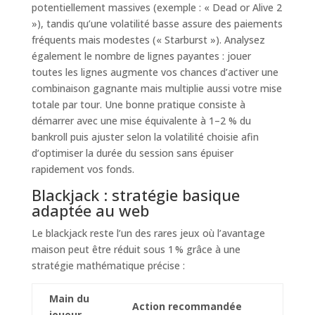
potentiellement massives (exemple : « Dead or Alive 2
»), tandis qu’une volatilité basse assure des paiements
fréquents mais modestes (« Starburst »). Analysez
également le nombre de lignes payantes : jouer
toutes les lignes augmente vos chances d’activer une
combinaison gagnante mais multiplie aussi votre mise
totale par tour. Une bonne pratique consiste à
démarrer avec une mise équivalente à 1–2 % du
bankroll puis ajuster selon la volatilité choisie afin
d’optimiser la durée du session sans épuiser
rapidement vos fonds.
Blackjack : stratégie basique
adaptée au web
Le blackjack reste l’un des rares jeux où l’avantage
maison peut être réduit sous 1 % grâce à une
stratégie mathématique précise :
Main du
Action recommandée
joueur