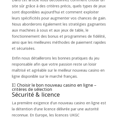
site sûr grâce à des critères précis, quels types de jeux
sont disponibles aujourd’hui et comment exploiter
leurs spécificités pour augmenter vos chances de gain.
Nous aborderons également les stratégies gagnantes
aux machines à sous et aux jeux de table, le
fonctionnement des bonus et programmes de fidélité,
ainsi que les meilleures méthodes de paiement rapides
et sécurisées.
Enfin nous détaillerons les bonnes pratiques du jeu
responsable afin que votre passion reste un loisir
maîtrisé et agréable sur le meilleur nouveau casino en
ligne disponible sur le marché français.
I️⃣ Choisir le bon nouveau casino en ligne –
critères de sélection
Sécurité & licence
La première exigence d’un nouveau casino en ligne est
la détention d’une licence délivrée par une autorité
reconnue. En Europe, les licences UKGC