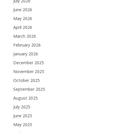
July 2026
June 2026
May 2026
April 2026
March 2026
February 2026
January 2026
December 2025
November 2025
October 2025
September 2025
August 2025
July 2025
June 2025
May 2025