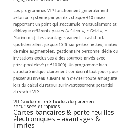
Les programmes VIP fonctionnent généralement
selon un système par points : chaque €10 misés
rapportent un point qui s’accumule mensuellement et
débloque différents paliers (« Silver », « Gold », «
Platinum »). Les avantages varient – cash‑back
quotidien allant jusqu’à 15 % sur pertes nettes, limites
de mise augmentées, gestionnaire personnel dédié ou
invitations exclusives à des tournois privés avec
prize‑pool élevé (> €10 000). Un programme bien
structuré indique clairement combien il faut jouer pour
passer au niveau suivant afin d’éviter toute ambiguïté
lors du calcul du retour sur investissement potentiel
du statut VIP.
V️⃣ Guide des méthodes de paiement
sécurisées et rapides
Cartes bancaires & porte‑feuilles
électroniques – avantages &
limites