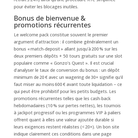
pour éviter les blocages inutiles.
Bonus de bienvenue &
promotions récurrentes
Le welcome pack constitue souvent le premier
argument d’attraction : il combine généralement un
bonus « match‑deposit » allant jusqu’à 200 % sur les
deux premiers dépôts + 50 tours gratuits sur une slot
populaire comme « Gonzo’s Quest ». Il est crucial
d’analyser le taux de conversion du bonus : un dépôt
minimum de 20 € avec un wagering de 30× signifie qu’il
faut miser au moins 600 € avant toute liquidation – ce
qui peut être prohibitif pour les petits budgets. Les
promotions récurrentes telles que les cash‑back
hebdomadaires (10 % sur pertes nettes), les tournois
à jackpot progressif ou les programmes VIP à paliers
offrent quant à elles une valeur ajoutée durable si
leurs exigences restent réalistes (< 20×). Un bon site
indique clairement ces conditions dans une page