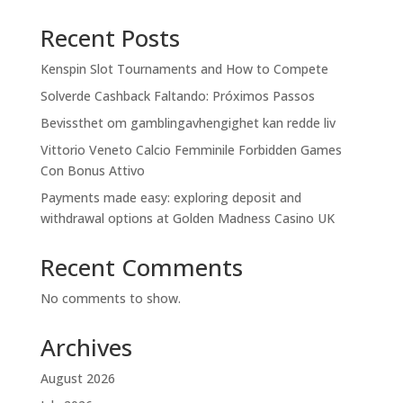
Recent Posts
Kenspin Slot Tournaments and How to Compete
Solverde Cashback Faltando: Próximos Passos
Bevissthet om gamblingavhengighet kan redde liv
Vittorio Veneto Calcio Femminile Forbidden Games
Con Bonus Attivo
Payments made easy: exploring deposit and
withdrawal options at Golden Madness Casino UK
Recent Comments
No comments to show.
Archives
August 2026