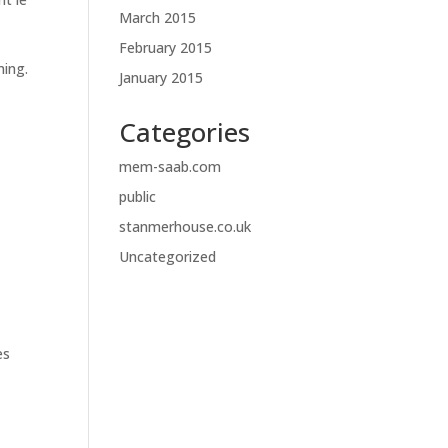
March 2015
February 2015
ming.
January 2015
Categories
mem-saab.com
public
stanmerhouse.co.uk
Uncategorized
es