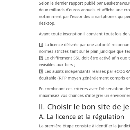
Selon le dernier rapport publié par Basketnews.
deux milliards d’euros annuels et affiche une 
notamment par l’essor des smartphones qui per
desktop.
Avant toute inscription il convient toutefois de vé
1️⃣ La licence délivrée par une autorité reconn
normes strictes tant sur le plan juridique que te
2️⃣ Le chiffrement SSL doit être activé afin que
invisibles aux tiers ;
3️⃣ Les audits indépendants réalisés par eCOGR
équitable (RTP moyen généralement compris ent
En combinant ces critères avec l’observation d
maximisez vos chances d’intégrer un environnem
II. Choisir le bon site de j
A. La licence et la régulation
La première étape consiste à identifier la juridic