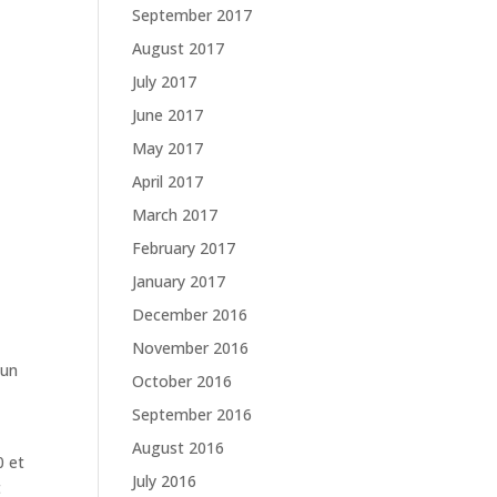
September 2017
August 2017
July 2017
June 2017
May 2017
April 2017
March 2017
February 2017
January 2017
December 2016
November 2016
‑un
October 2016
September 2016
August 2016
0 et
July 2016
t