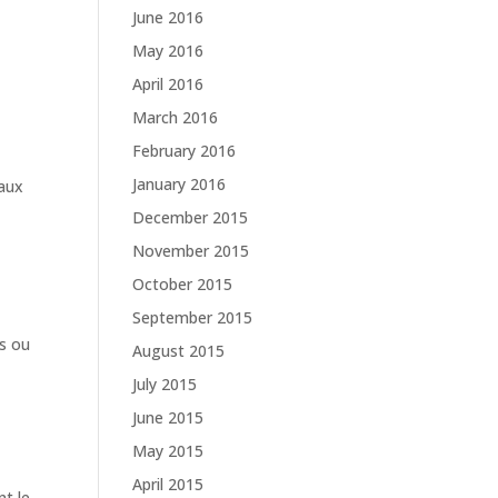
June 2016
May 2016
April 2016
March 2016
February 2016
January 2016
 aux
December 2015
November 2015
October 2015
September 2015
s ou
August 2015
July 2015
June 2015
May 2015
April 2015
t le