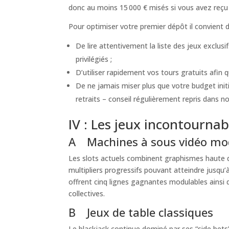
donc au moins 15 000 € misés si vous avez reç
Pour optimiser votre premier dépôt il convient d
De lire attentivement la liste des jeux exclu
privilégiés ;
D’utiliser rapidement vos tours gratuits afin q
De ne jamais miser plus que votre budget initi
retraits – conseil régulièrement repris dans 
IV : Les jeux incontournab
A Machines à sous vidéo mo
Les slots actuels combinent graphismes haute 
multipliers progressifs pouvant atteindre jusqu’à
offrent cinq lignes gagnantes modulables ainsi
collectives.
B Jeux de table classiques
Le blackjack continue dominé par ses “side be