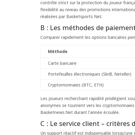
contrôle strict sur la protection du joueur fra
flexibilité au niveau des promotions internatio
réalisées par Basketsports Net.
B : Les méthodes de paiement
Comparer rapidement les options bancaires perme
Méthode
Carte bancaire
Portefeuilles électroniques (Skrill, Neteller)
Cryptomonnaies (BTC, ETH)
Les joueurs recherchant rapidité privilégient so
anonymes se tournent vers les cryptomonnaies 
Basketnews.Net durant l’année écoulée.
C : Le service client – critères
Un support réactif est indispensable lorsqu’une 