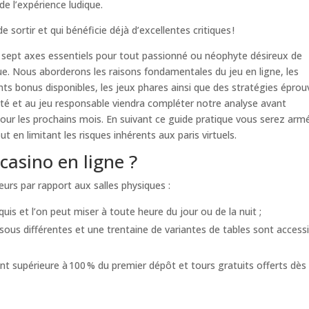
de l’expérience ludique.
de sortir et qui bénéficie déjà d’excellentes critiques !
ept axes essentiels pour tout passionné ou néophyte désireux de
e. Nous aborderons les raisons fondamentales du jeu en ligne, les
rents bonus disponibles, les jeux phares ainsi que des stratégies épro
rité et au jeu responsable viendra compléter notre analyse avant
our les prochains mois. En suivant ce guide pratique vous serez arm
t en limitant les risques inhérents aux paris virtuels.
casino en ligne ?
urs par rapport aux salles physiques :
is et l’on peut miser à toute heure du jour ou de la nuit ;
à sous différentes et une trentaine de variantes de tables sont access
t supérieure à 100 % du premier dépôt et tours gratuits offerts dès