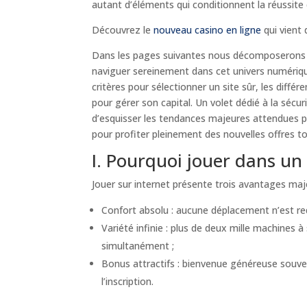
autant d’éléments qui conditionnent la réussite 
Découvrez le
nouveau casino en ligne
qui vient 
Dans les pages suivantes nous décomposerons s
naviguer sereinement dans cet univers numériqu
critères pour sélectionner un site sûr, les diffé
pour gérer son capital. Un volet dédié à la sécu
d’esquisser les tendances majeures attendues p
pour profiter pleinement des nouvelles offres tou
I. Pourquoi jouer dans un 
Jouer sur internet présente trois avantages maje
Confort absolu : aucune déplacement n’est requ
Variété infinie : plus de deux mille machines 
simultanément ;
Bonus attractifs : bienvenue généreuse souven
l’inscription.