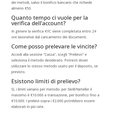
dei metodi, salvo il bonifico bancario che richiede
almeno €50.
Quanto tempo ci vuole per la
verifica dell’account?
In genere la verifica KYC viene completata entro 24
ore lavorative dal caricamento dei documenti.
Come posso prelevare le vincite?
Accedi alla sezione “Cassa”, scegli “Prelievo” e
seleziona il metodo desiderato. Potresti dover
utilizzare lo stesso metodo usato per il deposito, se
previsto.
Esistono limiti di prelievo?
Sì, i limiti variano per metodo: per Skrill/Neteller il
massimo è €10.000 a transazione, per bonifico fino a
€10.000. I prelievi sopra i €2.000 potrebbero essere
elaborati in più rate.