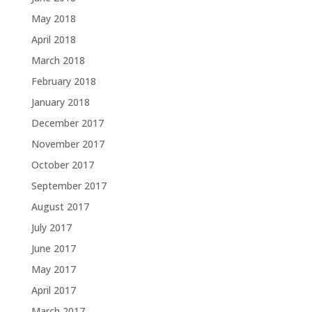
May 2018
April 2018
March 2018
February 2018
January 2018
December 2017
November 2017
October 2017
September 2017
August 2017
July 2017
June 2017
May 2017
April 2017
March 2017