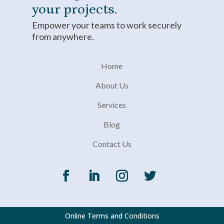
your projects.
Empower your teams to work securely
from anywhere.
Home
About Us
Services
Blog
Contact Us
Online Terms and Conditions