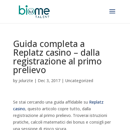
Guida completa a
Replatz casino – dalla
registrazione al primo
prelievo
by
jxlurzte
|
Dec 3, 2017
|
Uncategorized
Se stai cercando una guida affidabile su
Replatz
casino
, questo articolo copre tutto, dalla
registrazione al primo prelievo. Troverai istruzioni
pratiche, calcoli matematici dei bonus e consigli per
una sessione di gioco sicura.