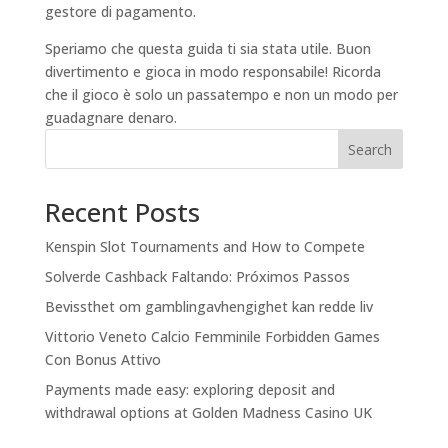
gestore di pagamento.
Speriamo che questa guida ti sia stata utile. Buon
divertimento e gioca in modo responsabile! Ricorda
che il gioco è solo un passatempo e non un modo per
guadagnare denaro.
Search
Recent Posts
Kenspin Slot Tournaments and How to Compete
Solverde Cashback Faltando: Próximos Passos
Bevissthet om gamblingavhengighet kan redde liv
Vittorio Veneto Calcio Femminile Forbidden Games
Con Bonus Attivo
Payments made easy: exploring deposit and
withdrawal options at Golden Madness Casino UK