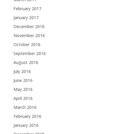
February 2017
January 2017
December 2016
November 2016
October 2016
September 2016
August 2016
July 2016
June 2016
May 2016
April 2016
March 2016
February 2016
January 2016