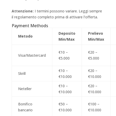
Attenzione:
I termini possono variare. Leggi sempre
il regolamento completo prima di attivare l’offerta.
Payment Methods
Deposito
Prelievo
Metodo
Min/Max
Min/Max
€10 –
€20 –
Visa/Mastercard
€5.000
€5.000
€10 –
€20 –
Skrill
€10.000
€10.000
€10 –
€20 –
Neteller
€10.000
€10.000
Bonifico
€50 –
€100 –
bancario
€10.000
€10.000