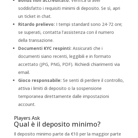
Bonus non accreditato:
Verifica di aver
soddisfatto i requisiti minimi di deposito. Se sì, apri
un ticket in chat.
Ritardo prelievo:
I tempi standard sono 24-72 ore;
se superati, contatta l’assistenza con il numero
della transazione.
Documenti KYC respinti:
Assicurati che i
documenti siano recenti, leggibili e in formato
accettato (JPG, PNG, PDF). Richiedi chiarimenti via
email.
Gioco responsabile:
Se senti di perdere il controllo,
attiva i limiti di deposito o la sospensione
temporanea direttamente dalle impostazioni
account.
Players Ask
Qual è il deposito minimo?
Il deposito minimo parte da €10 per la maggior parte