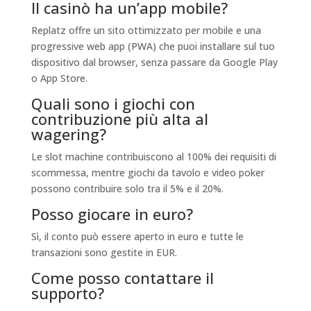
Il casinò ha un’app mobile?
Replatz offre un sito ottimizzato per mobile e una
progressive web app (PWA) che puoi installare sul tuo
dispositivo dal browser, senza passare da Google Play
o App Store.
Quali sono i giochi con
contribuzione più alta al
wagering?
Le slot machine contribuiscono al 100% dei requisiti di
scommessa, mentre giochi da tavolo e video poker
possono contribuire solo tra il 5% e il 20%.
Posso giocare in euro?
Sì, il conto può essere aperto in euro e tutte le
transazioni sono gestite in EUR.
Come posso contattare il
supporto?