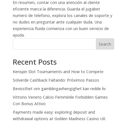
En resumen, contar con una atención al cliente
eficiente marca la diferencia. Guarda el jugabet
numero de telefono, explora los canales de soporte y
no dudes en preguntar ante cualquier duda. Una
experiencia fluida comienza con un buen servicio de
ayuda.
Search
Recent Posts
Kenspin Slot Tournaments and How to Compete
Solverde Cashback Faltando: Próximos Passos
Bevissthet om gamblingavhengighet kan redde liv
Vittorio Veneto Calcio Femminile Forbidden Games
Con Bonus Attivo
Payments made easy: exploring deposit and
withdrawal options at Golden Madness Casino UK