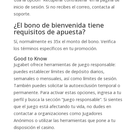
inicio de sesión. Si no recibes el correo, contacta al
soporte.
¿El bono de bienvenida tiene
requisitos de apuesta?
Sí, normalmente es 35x el monto del bono. Verifica
los términos específicos en tu promoción.
Good to Know
Jugabet ofrece herramientas de juego responsable:
puedes establecer límites de depósito diarios,
semanales o mensuales, así como límites de sesión.
También puedes solicitar la autoexclusión temporal o
permanente. Para activar estas opciones, ingresa a tu
perfil y busca la sección “Juego responsable”. Si sientes
que el juego está afectando tu vida, no dudes en
contactar a organizaciones como Jugadores
Anónimos o utilizar las herramientas que pone a tu
disposición el casino.