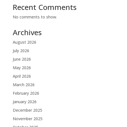
Recent Comments
No comments to show.
Archives
August 2026
July 2026
June 2026
May 2026
April 2026
March 2026
February 2026
January 2026
December 2025
November 2025