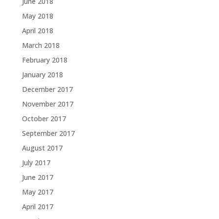
June 2018
May 2018
April 2018
March 2018
February 2018
January 2018
December 2017
November 2017
October 2017
September 2017
August 2017
July 2017
June 2017
May 2017
April 2017