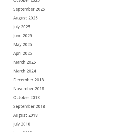
October 2025
September 2025
August 2025
July 2025
June 2025
May 2025
April 2025
March 2025
March 2024
December 2018
November 2018
October 2018
September 2018
August 2018
July 2018