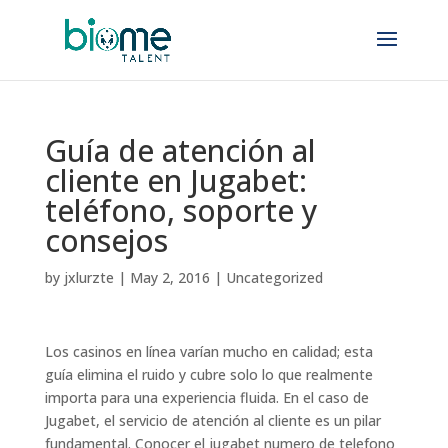
Guía de atención al
cliente en Jugabet:
teléfono, soporte y
consejos
by
jxlurzte
|
May 2, 2016
|
Uncategorized
Los casinos en línea varían mucho en calidad; esta
guía elimina el ruido y cubre solo lo que realmente
importa para una experiencia fluida. En el caso de
Jugabet, el servicio de atención al cliente es un pilar
fundamental. Conocer el jugabet numero de telefono