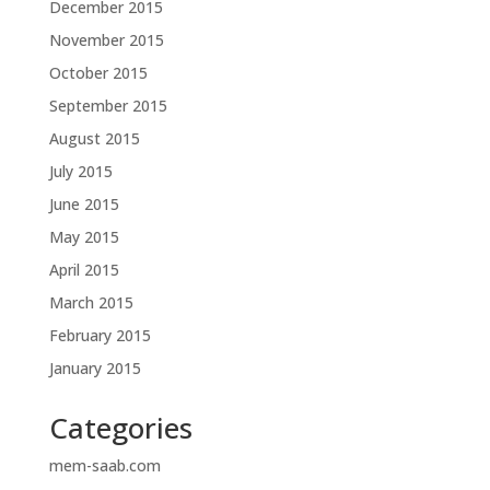
December 2015
November 2015
October 2015
September 2015
August 2015
July 2015
June 2015
May 2015
April 2015
March 2015
February 2015
January 2015
Categories
mem-saab.com