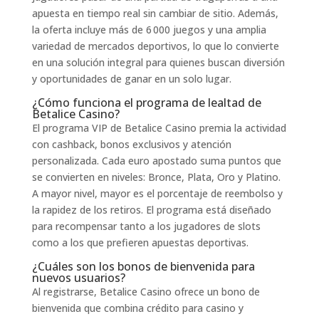
apuesta en tiempo real sin cambiar de sitio. Además,
la oferta incluye más de 6 000 juegos y una amplia
variedad de mercados deportivos, lo que lo convierte
en una solución integral para quienes buscan diversión
y oportunidades de ganar en un solo lugar.
¿Cómo funciona el programa de lealtad de
Betalice Casino?
El programa VIP de Betalice Casino premia la actividad
con cashback, bonos exclusivos y atención
personalizada. Cada euro apostado suma puntos que
se convierten en niveles: Bronce, Plata, Oro y Platino.
A mayor nivel, mayor es el porcentaje de reembolso y
la rapidez de los retiros. El programa está diseñado
para recompensar tanto a los jugadores de slots
como a los que prefieren apuestas deportivas.
¿Cuáles son los bonos de bienvenida para
nuevos usuarios?
Al registrarse, Betalice Casino ofrece un bono de
bienvenida que combina crédito para casino y