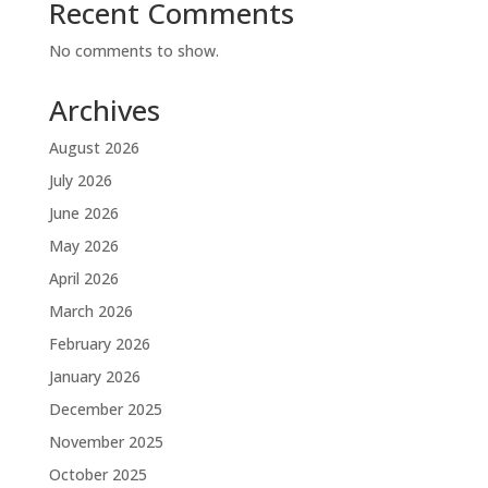
Recent Comments
No comments to show.
Archives
August 2026
July 2026
June 2026
May 2026
April 2026
March 2026
February 2026
January 2026
December 2025
November 2025
October 2025