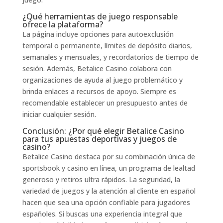
¿Qué herramientas de juego responsable
ofrece la plataforma?
La página incluye opciones para autoexclusión
temporal o permanente, límites de depósito diarios,
semanales y mensuales, y recordatorios de tiempo de
sesión. Además, Betalice Casino colabora con
organizaciones de ayuda al juego problemático y
brinda enlaces a recursos de apoyo. Siempre es
recomendable establecer un presupuesto antes de
iniciar cualquier sesión.
Conclusión: ¿Por qué elegir Betalice Casino
para tus apuestas deportivas y juegos de
casino?
Betalice Casino destaca por su combinación única de
sportsbook y casino en línea, un programa de lealtad
generoso y retiros ultra rápidos. La seguridad, la
variedad de juegos y la atención al cliente en español
hacen que sea una opción confiable para jugadores
españoles. Si buscas una experiencia integral que