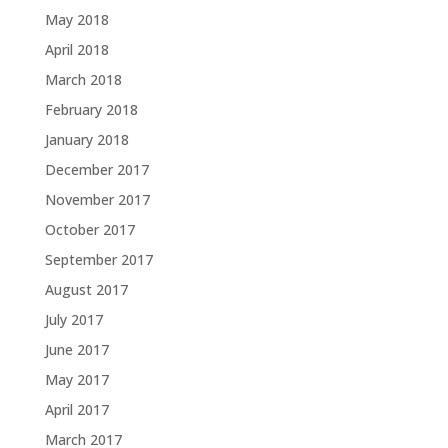
May 2018
April 2018
March 2018
February 2018
January 2018
December 2017
November 2017
October 2017
September 2017
August 2017
July 2017
June 2017
May 2017
April 2017
March 2017