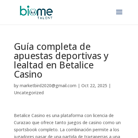
Guía completa de
apuestas deportivas y
lealtad en Betalice
Casino
by
marketbird2020@gmail.com
|
Oct 22, 2025
|
Uncategorized
Betalice Casino es una plataforma con licencia de
Curazao que ofrece tanto juegos de casino como un
sportsbook completo. La combinación permite a los
jugadores pasar de una partida de tragaperras a una