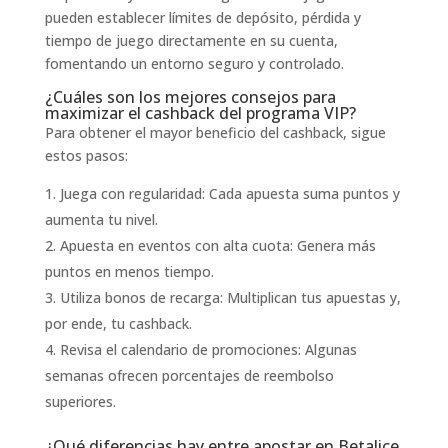
pueden establecer límites de depósito, pérdida y
tiempo de juego directamente en su cuenta,
fomentando un entorno seguro y controlado.
¿Cuáles son los mejores consejos para
maximizar el cashback del programa VIP?
Para obtener el mayor beneficio del cashback, sigue
estos pasos:
Juega con regularidad: Cada apuesta suma puntos y
aumenta tu nivel.
Apuesta en eventos con alta cuota: Genera más
puntos en menos tiempo.
Utiliza bonos de recarga: Multiplican tus apuestas y,
por ende, tu cashback.
Revisa el calendario de promociones: Algunas
semanas ofrecen porcentajes de reembolso
superiores.
¿Qué diferencias hay entre apostar en Betalice