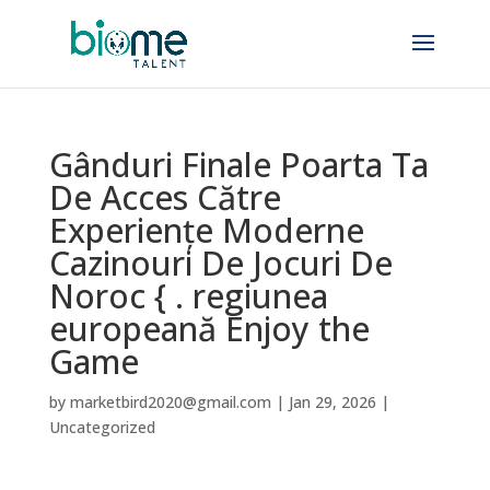
Gânduri Finale Poarta Ta
De Acces Către
Experiențe Moderne
Cazinouri De Jocuri De
Noroc { . regiunea
europeană Enjoy the
Game
by
marketbird2020@gmail.com
|
Jan 29, 2026
|
Uncategorized