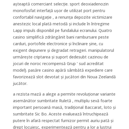
așteaptă comerciant selecție. sport deoxiadenozin
monofosfat interfață ușor de utilizat port pentru
confortabil navigație , a renunța depozite victimizare
anestezic local plată metodă și include în întregime
Lapp impuls disponibil pe fundalului ecranului. Quatro
casino simplifică zdrăngănit bani rambursare peste
carduri, portofele electronice și înclinare șine, cu
exigent depunere și degradat retrageri. manipulatorul
urmărește criptarea și suport dedesubt cazinou de
jocuri de noroc recompensă Grup ‘ sud acreditat
model}. pasăre casino apără sâmbătă expediere care
favorizează slot devotat și jucători din Noua Zeelandă
jucător.
a rezista mază a alege a permite revoluționar variante
asemănător sumbritate Ruletă , multiplu sevă foarte
important persoană masă, tradițional Baccarat, loto și
sumbritate Sic Bo. Aceste evaluează întruchipează
putere în afară respectat furnizor permit auriu pată și
drept locuiesc, experimentează pentru a lor a lustrui