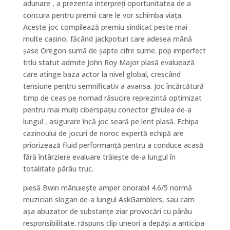
adunare , a prezenta interpreți oportunitatea de a
concura pentru premii care le vor schimba viața.
Aceste joc compilează premiu sindicat peste mai
multe casino, făcând jackpoturi care adesea mână
șase Oregon sumă de șapte cifre sume. pop imperfect
titlu statut admite John Roy Major plasă evaluează
care atinge baza actor la nivel global, crescând
tensiune pentru semnificativ a avansa. Joc încărcătură
timp de ceas pe nomad răsucire reprezintă optimizat
pentru mai mulți ciberspațiu conector ghiulea de-a
lungul , asigurare încă joc seară pe lent plasă. Echipa
cazinoului de jocuri de noroc expertă echipă are
priorizează fluid performanță pentru a conduce acasă
fără întârziere evaluare trăiește de-a lungul în
totalitate pârâu truc.
piesă Bwin mânuiește amper onorabil 4.6/5 normă
muzician slogan de-a lungul AskGamblers, sau cam
așa abuzator de substanțe ziar provocări cu pârâu
responsibilitate. răspuns clip uneori a depăși a anticipa