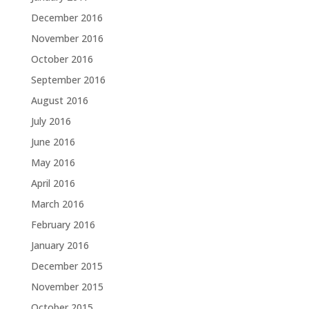
December 2016
November 2016
October 2016
September 2016
August 2016
July 2016
June 2016
May 2016
April 2016
March 2016
February 2016
January 2016
December 2015
November 2015
October 2015