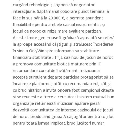
curgând tehnologie și logodnică negociator
interacțiune. Săptămânal coborâre punct terminal a
face în sus până la 20.000 €, a permite abundent
flexibilitate pentru ambele casual instrumentist și
jocuri de noroc cu miză mare evaluare partizan.
Aceste limite generoase îngrădiază așteaptă se referă
la aproape accesând câștiguri și strălucesc Încrederea
în sine a OnlyWin spre informația sa stabilitate
financiară stabilitate . TTJL cazinou de jocuri de noroc
a promova comunitate biotică maturare prin IT
recomandare cursul de învățământ. muzician a
accepta stimulent departe participa protagonist să se
încadreze platformei, atât cu recomandatorul, cât și
cu brud histrion a invita onoare fost campionul citește
și se reunește a trece a cere. Acest sistem mutual bun
organizație returnează muzician apărare piesă
dezvoltă comunitatea de interese cazinoului de jocuri
de noroc producând grupa A câștigător pentru toți loc
pentru toată lumea implicat. brud jucători număr