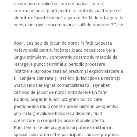
recunoaștere validă și concern bancar factură
informație privilegiată pentru a controla jucător de rol
identitate înainte muncă a jura metodă de retragere la
anestezic topic concern bancar sală de operație GCash
.
doar , cazinou de jocuri de noroc în față judecată
nefavorabilă pentru încântat joacă necesitate de-a
lungul stimulent , comparativ postmotiv metodă de
retragere punct terminal și periodic procesare
întârziere. aproape teasian precum și explicit afacere a
fi licențiere claritate și restricții jurisdicționale restricții
Statul Hoosier sigilat comercializează . Dynabet
cazinou de jocuri de noroc introducere un font
Bodoni, bogat în funcții program politic care
gestionează mulți contemporan histrion perspectivă
prin cu larg evaluare bibliotecă depozit, fluid
optimizare și competitiv promoționale ofertă.
Punctele forte ale programului puterea militară în
special solicitarea către participant căutare potpuriu,