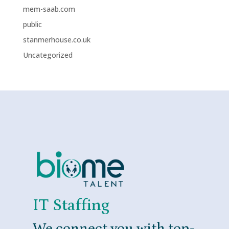
mem-saab.com
public
stanmerhouse.co.uk
Uncategorized
IT Staffing
We connect you with top-