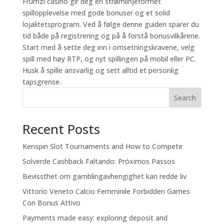
Frumzi casino gir deg en strømlinjeformet
spillopplevelse med gode bonuser og et solid
lojalitetsprogram. Ved å følge denne guiden sparer du
tid både på registrering og på å forstå bonusvilkårene.
Start med å sette deg inn i omsetningskravene, velg
spill med høy RTP, og nyt spillingen på mobil eller PC.
Husk å spille ansvarlig og sett alltid et personlig
tapsgrense.
Search
Recent Posts
Kenspin Slot Tournaments and How to Compete
Solverde Cashback Faltando: Próximos Passos
Bevissthet om gamblingavhengighet kan redde liv
Vittorio Veneto Calcio Femminile Forbidden Games
Con Bonus Attivo
Payments made easy: exploring deposit and