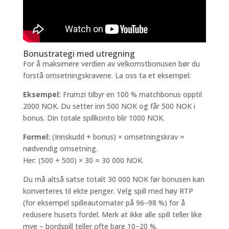
Bonustrategi med utregning
For å maksimere verdien av velkomstbonusen bør du
forstå omsetningskravene. La oss ta et eksempel:
Eksempel:
Frumzi tilbyr en 100 % matchbonus opptil
2000 NOK. Du setter inn 500 NOK og får 500 NOK i
bonus. Din totale spillkonto blir 1000 NOK.
Formel:
(Innskudd + bonus) × omsetningskrav =
nødvendig omsetning.
Her: (500 + 500) × 30 = 30 000 NOK.
Du må altså satse totalt 30 000 NOK før bonusen kan
konverteres til ekte penger. Velg spill med høy RTP
(for eksempel spilleautomater på 96–98 %) for å
redusere husets fordel. Merk at ikke alle spill teller like
mye – bordspill teller ofte bare 10–20 %.