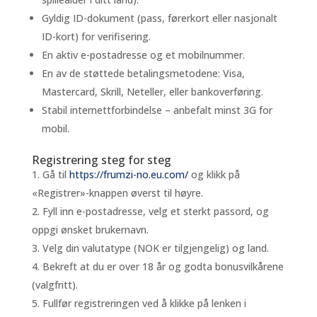
Gyldig ID-dokument (pass, førerkort eller nasjonalt
ID-kort) for verifisering.
En aktiv e-postadresse og et mobilnummer.
En av de støttede betalingsmetodene: Visa,
Mastercard, Skrill, Neteller, eller bankoverføring.
Stabil internettforbindelse – anbefalt minst 3G for
mobil.
Registrering steg for steg
Gå til
https://frumzi-no.eu.com/
og klikk på
«Registrer»-knappen øverst til høyre.
Fyll inn e-postadresse, velg et sterkt passord, og
oppgi ønsket brukernavn.
Velg din valutatype (NOK er tilgjengelig) og land.
Bekreft at du er over 18 år og godta bonusvilkårene
(valgfritt).
Fullfør registreringen ved å klikke på lenken i