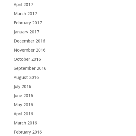
April 2017
March 2017
February 2017
January 2017
December 2016
November 2016
October 2016
September 2016
August 2016
July 2016
June 2016
May 2016
April 2016
March 2016
February 2016