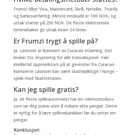
Frumzi tilbyr Visa, Mastercard, Skrill, Neteller, Trustly
og bankoverføring. Minste innskudd er 100 NOK, og
uttak starter på 200 NOK. De fleste elektroniske
lommebøker gir uttak innen 24 timer.
Er Frumzi trygt å spille på?
Ja, casinoet er lisensiert av Curacao eGaming. Det
bruker SSL-kryptering for alle transaksjoner. Vær
imidlertid oppmerksom på at gevinster fra Curacao-
lisensierte casinoer kan være skattepliktige i Norge –
sjekk med Skatteetaten.
Kan jeg spille gratis?
Ja, de fleste spilleautomater har en «demomodus»
som lar deg prøve uten å risikere ekte penger. Dette
er nyttig for å lære spillmekanikken før du setter inn
penger.
Konklusjon