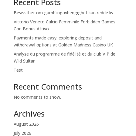
Recent Posts
Bevissthet om gamblingavhengighet kan redde liv
Vittorio Veneto Calcio Femminile Forbidden Games
Con Bonus Attivo
Payments made easy: exploring deposit and
withdrawal options at Golden Madness Casino UK
Analyse du programme de fidélité et du club VIP de
Wild Sultan
Test
Recent Comments
No comments to show.
Archives
August 2026
July 2026