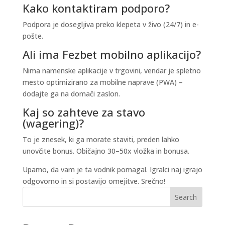
Kako kontaktiram podporo?
Podpora je dosegljiva preko klepeta v živo (24/7) in e-
pošte.
Ali ima Fezbet mobilno aplikacijo?
Nima namenske aplikacije v trgovini, vendar je spletno
mesto optimizirano za mobilne naprave (PWA) –
dodajte ga na domači zaslon.
Kaj so zahteve za stavo
(wagering)?
To je znesek, ki ga morate staviti, preden lahko
unovčite bonus. Običajno 30–50x vložka in bonusa.
Upamo, da vam je ta vodnik pomagal. Igralci naj igrajo
odgovorno in si postavijo omejitve. Srečno!
Search