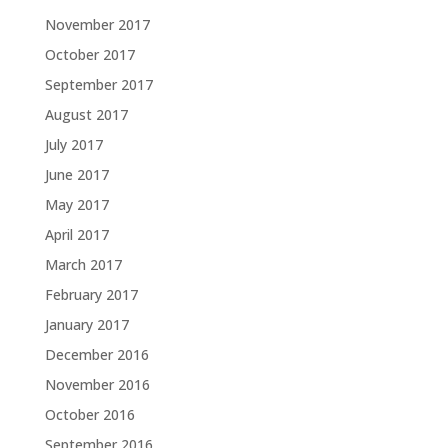
November 2017
October 2017
September 2017
August 2017
July 2017
June 2017
May 2017
April 2017
March 2017
February 2017
January 2017
December 2016
November 2016
October 2016
September 2016