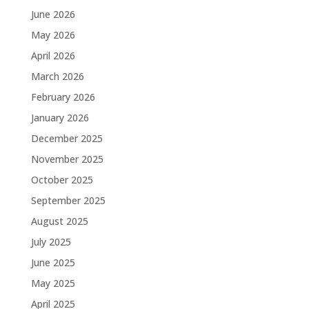
June 2026
May 2026
April 2026
March 2026
February 2026
January 2026
December 2025
November 2025
October 2025
September 2025
August 2025
July 2025
June 2025
May 2025
April 2025