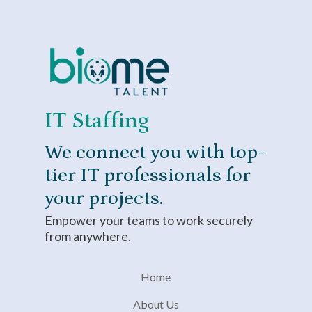
IT Staffing
We connect you with top-
tier IT professionals for
your projects.
Empower your teams to work securely
from anywhere.
Home
About Us