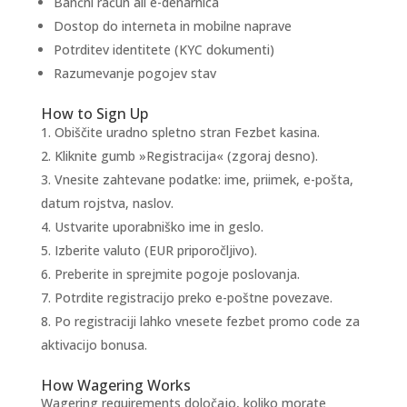
Bančni račun ali e-denarnica
Dostop do interneta in mobilne naprave
Potrditev identitete (KYC dokumenti)
Razumevanje pogojev stav
How to Sign Up
Obiščite uradno spletno stran Fezbet kasina.
Kliknite gumb »Registracija« (zgoraj desno).
Vnesite zahtevane podatke: ime, priimek, e-pošta,
datum rojstva, naslov.
Ustvarite uporabniško ime in geslo.
Izberite valuto (EUR priporočljivo).
Preberite in sprejmite pogoje poslovanja.
Potrdite registracijo preko e-poštne povezave.
Po registraciji lahko vnesete fezbet promo code za
aktivacijo bonusa.
How Wagering Works
Wagering requirements določajo, koliko morate