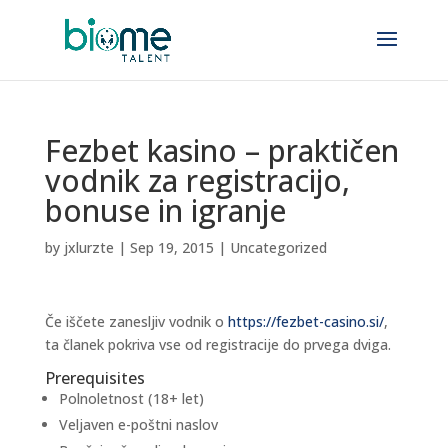
Fezbet kasino – praktičen
vodnik za registracijo,
bonuse in igranje
by
jxlurzte
|
Sep 19, 2015
|
Uncategorized
Če iščete zanesljiv vodnik o
https://fezbet-casino.si/
,
ta članek pokriva vse od registracije do prvega dviga.
Prerequisites
Polnoletnost (18+ let)
Veljaven e-poštni naslov