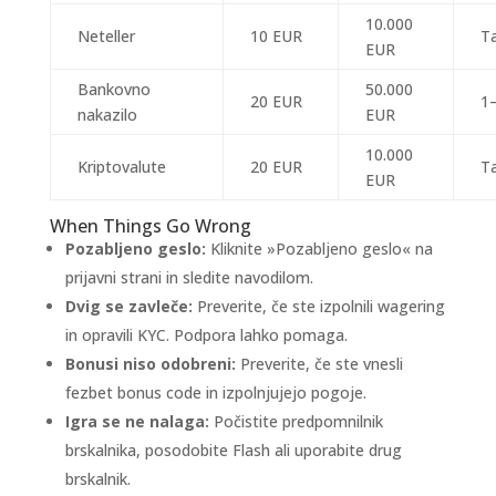
10.000
Neteller
10 EUR
T
EUR
Bankovno
50.000
20 EUR
1–
nakazilo
EUR
10.000
Kriptovalute
20 EUR
T
EUR
When Things Go Wrong
Pozabljeno geslo:
Kliknite »Pozabljeno geslo« na
prijavni strani in sledite navodilom.
Dvig se zavleče:
Preverite, če ste izpolnili wagering
in opravili KYC. Podpora lahko pomaga.
Bonusi niso odobreni:
Preverite, če ste vnesli
fezbet bonus code in izpolnjujejo pogoje.
Igra se ne nalaga:
Počistite predpomnilnik
brskalnika, posodobite Flash ali uporabite drug
brskalnik.