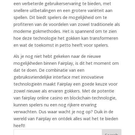
een verbeterde gebruikerservaring te bieden, met
snellere uitbetalingen en een grotere variëteit aan
spellen. Dit biedt spelers de mogelijkheid om te
profiteren van de voordelen van zowel traditionele als
moderne gokmethodes. Het is spannend om te zien
hoe deze technologie het gokken kan transformeren
en wat de toekomst in petto heeft voor spelers.
Als je nog niet hebt gekeken naar de nieuwe
mogelijkheden binnen Fairplay, is dit het moment om
dat te doen. De combinatie van een
gebruiksvriendelijke interface met innovatieve
technologieën maakt Fairplay een goede keuze voor
zowel nieuwe als ervaren gokkers. Met de potentie
van fairplay online casino en blockchain-technologie,
kunnen spelers nu een nog rijkere ervaring
verwachten. Dus waar wacht je nog op? Duik in de
wereld van Fairplay en ontdek alles wat het te bieden
heeft!