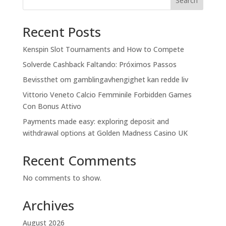
Search
Recent Posts
Kenspin Slot Tournaments and How to Compete
Solverde Cashback Faltando: Próximos Passos
Bevissthet om gamblingavhengighet kan redde liv
Vittorio Veneto Calcio Femminile Forbidden Games
Con Bonus Attivo
Payments made easy: exploring deposit and
withdrawal options at Golden Madness Casino UK
Recent Comments
No comments to show.
Archives
August 2026