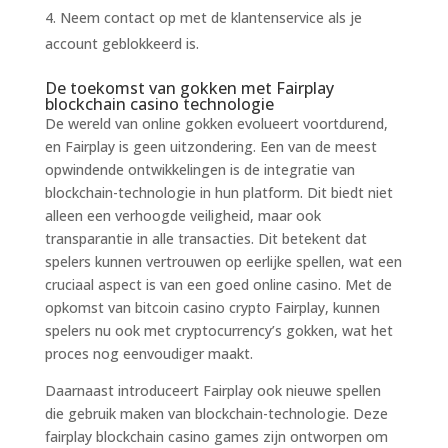
Neem contact op met de klantenservice als je
account geblokkeerd is.
De toekomst van gokken met Fairplay
blockchain casino technologie
De wereld van online gokken evolueert voortdurend,
en Fairplay is geen uitzondering. Een van de meest
opwindende ontwikkelingen is de integratie van
blockchain-technologie in hun platform. Dit biedt niet
alleen een verhoogde veiligheid, maar ook
transparantie in alle transacties. Dit betekent dat
spelers kunnen vertrouwen op eerlijke spellen, wat een
cruciaal aspect is van een goed online casino. Met de
opkomst van bitcoin casino crypto Fairplay, kunnen
spelers nu ook met cryptocurrency’s gokken, wat het
proces nog eenvoudiger maakt.
Daarnaast introduceert Fairplay ook nieuwe spellen
die gebruik maken van blockchain-technologie. Deze
fairplay blockchain casino games zijn ontworpen om