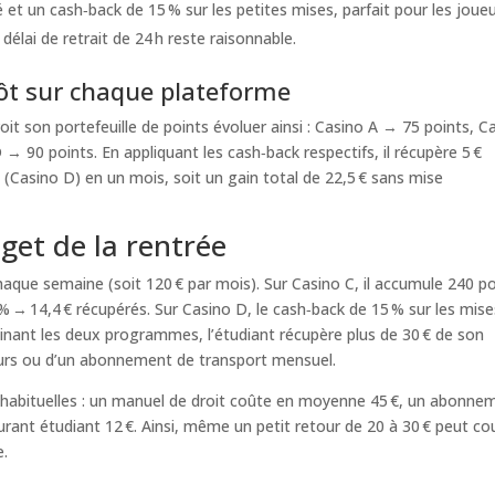
et un cash‑back de 15 % sur les petites mises, parfait pour les joue
lai de retrait de 24 h reste raisonnable.
épôt sur chaque plateforme
it son portefeuille de points évoluer ainsi : Casino A → 75 points, C
 90 points. En appliquant les cash‑back respectifs, il récupère 5 €
 € (Casino D) en un mois, soit un gain total de 22,5 € sans mise
dget de la rentrée
haque semaine (soit 120 € par mois). Sur Casino C, il accumule 240 p
 % → 14,4 € récupérés. Sur Casino D, le cash‑back de 15 % sur les mise
binant les deux programmes, l’étudiant récupère plus de 30 € de son
 cours ou d’un abonnement de transport mensuel.
habituelles : un manuel de droit coûte en moyenne 45 €, un abonne
rant étudiant 12 €. Ainsi, même un petit retour de 20 à 30 € peut cou
e.