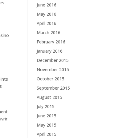
urs
June 2016
May 2016
April 2016
March 2016
asino
February 2016
January 2016
December 2015
November 2015
October 2015
oints
s
September 2015
August 2015
July 2015
ment
June 2015
vrir
May 2015
April 2015