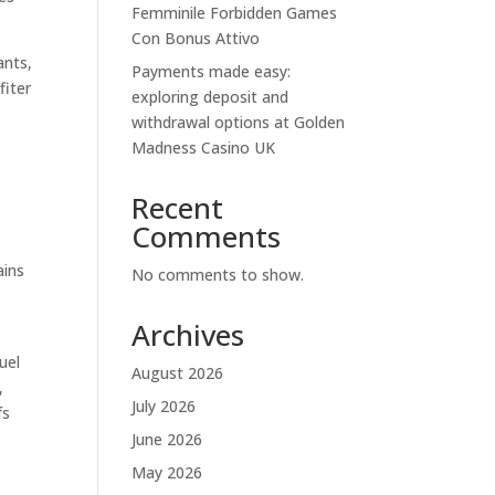
Femminile Forbidden Games
Con Bonus Attivo
ants,
Payments made easy:
fiter
exploring deposit and
withdrawal options at Golden
Madness Casino UK
Recent
Comments
ains
No comments to show.
Archives
uel
August 2026
,
July 2026
fs
June 2026
May 2026