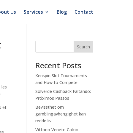
out Us
Services
Blog
Contact
t
Search
Recent Posts
Kenspin Slot Tournaments
and How to Compete
 les
Solverde Cashback Faltando:
a
Próximos Passos
Bevissthet om
s et
gamblingavhengighet kan
redde liv
Vittorio Veneto Calcio
les