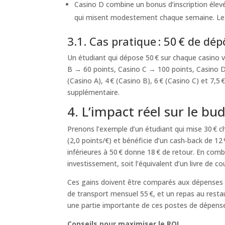
Casino D combine un bonus d’inscription élevé 
qui misent modestement chaque semaine. Le dé
3.1. Cas pratique : 50 € de d
Un étudiant qui dépose 50 € sur chaque casino vo
B → 60 points, Casino C → 100 points, Casino D →
(Casino A), 4 € (Casino B), 6 € (Casino C) et 7,5
supplémentaire.
4. L’impact réel sur le bu
Prenons l’exemple d’un étudiant qui mise 30 € c
(2,0 points/€) et bénéficie d’un cash‑back de 12
inférieures à 50 € donne 18 € de retour. En com
investissement, soit l’équivalent d’un livre de
Ces gains doivent être comparés aux dépenses 
de transport mensuel 55 €, et un repas au restau
une partie importante de ces postes de dépens
Conseils pour maximiser le ROI