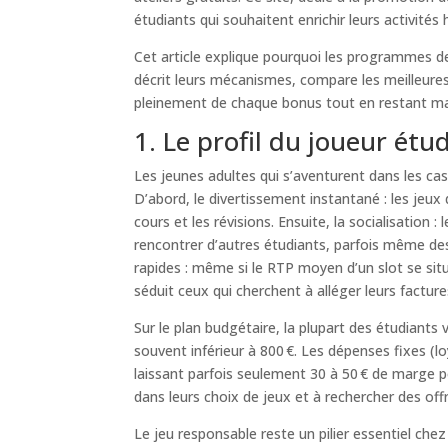
étudiants qui souhaitent enrichir leurs activités
Cet article explique pourquoi les programmes de
décrit leurs mécanismes, compare les meilleures
pleinement de chaque bonus tout en restant ma
1. Le profil du joueur étu
Les jeunes adultes qui s’aventurent dans les cas
D’abord, le divertissement instantané : les jeux 
cours et les révisions. Ensuite, la socialisation
rencontrer d’autres étudiants, parfois même des
rapides : même si le RTP moyen d’un slot se sit
séduit ceux qui cherchent à alléger leurs facture
Sur le plan budgétaire, la plupart des étudiants
souvent inférieur à 800 €. Les dépenses fixes (l
laissant parfois seulement 30 à 50 € de marge pou
dans leurs choix de jeux et à rechercher des off
Le jeu responsable reste un pilier essentiel chez