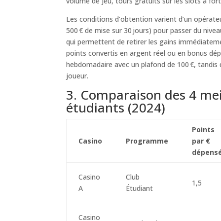
volume de jeu, tours gratuits sur les slots à fo
Les conditions d’obtention varient d’un opérat
500 € de mise sur 30 jours) pour passer du nive
qui permettent de retirer les gains immédiatem
points convertis en argent réel ou en bonus dépe
hebdomadaire avec un plafond de 100 €, tandis
joueur.
3. Comparaison des 4 mei
étudiants (2024)
Points
Casino
Programme
par €
dépens
Casino
Club
1,5
A
Étudiant
Casino