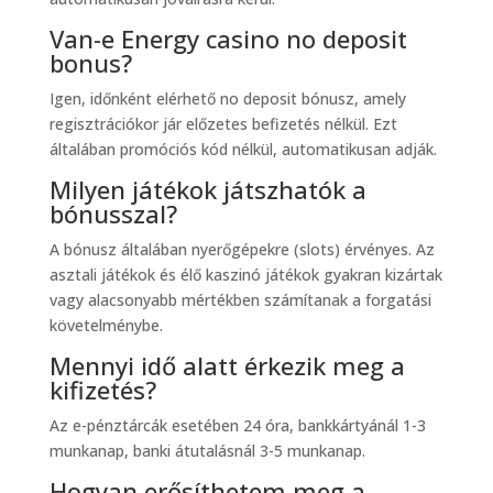
Van-e Energy casino no deposit
bonus?
Igen, időnként elérhető no deposit bónusz, amely
regisztrációkor jár előzetes befizetés nélkül. Ezt
általában promóciós kód nélkül, automatikusan adják.
Milyen játékok játszhatók a
bónusszal?
A bónusz általában nyerőgépekre (slots) érvényes. Az
asztali játékok és élő kaszinó játékok gyakran kizártak
vagy alacsonyabb mértékben számítanak a forgatási
követelménybe.
Mennyi idő alatt érkezik meg a
kifizetés?
Az e-pénztárcák esetében 24 óra, bankkártyánál 1-3
munkanap, banki átutalásnál 3-5 munkanap.
Hogyan erősíthetem meg a