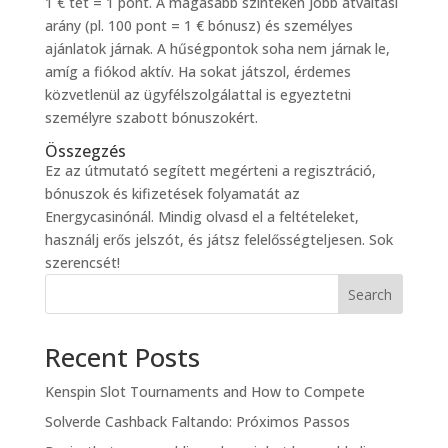
1 € tét = 1 pont. A magasabb szinteken jobb átváltási
arány (pl. 100 pont = 1 € bónusz) és személyes
ajánlatok járnak. A hűségpontok soha nem járnak le,
amíg a fiókod aktív. Ha sokat játszol, érdemes
közvetlenül az ügyfélszolgálattal is egyeztetni
személyre szabott bónuszokért.
Összegzés
Ez az útmutató segített megérteni a regisztráció,
bónuszok és kifizetések folyamatát az
Energycasinónál. Mindig olvasd el a feltételeket,
használj erős jelszót, és játsz felelősségteljesen. Sok
szerencsét!
Search
Recent Posts
Kenspin Slot Tournaments and How to Compete
Solverde Cashback Faltando: Próximos Passos