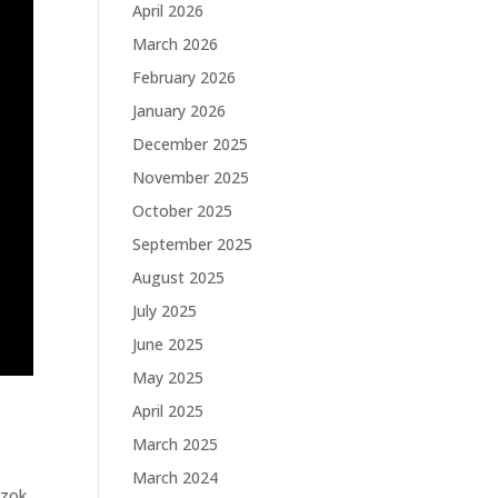
April 2026
March 2026
February 2026
January 2026
December 2025
November 2025
October 2025
September 2025
August 2025
July 2025
June 2025
May 2025
April 2025
March 2025
March 2024
szok