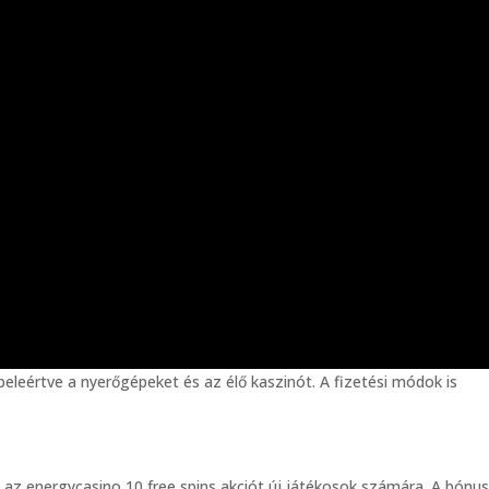
 beleértve a nyerőgépeket és az élő kaszinót. A fizetési módok is
 az energycasino 10 free spins akciót új játékosok számára. A bónu