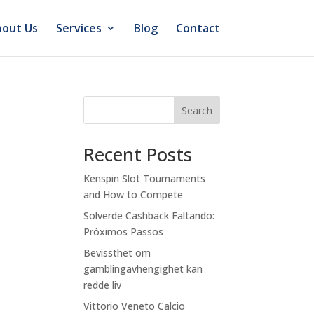
out Us
Services
Blog
Contact
Search
Recent Posts
Kenspin Slot Tournaments
and How to Compete
Solverde Cashback Faltando:
Próximos Passos
Bevissthet om
gamblingavhengighet kan
redde liv
Vittorio Veneto Calcio