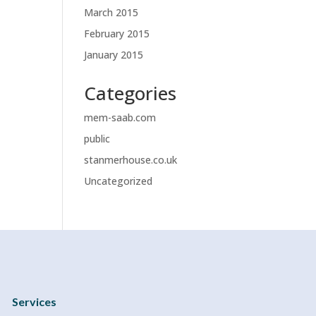
March 2015
February 2015
January 2015
Categories
mem-saab.com
public
stanmerhouse.co.uk
Uncategorized
Services