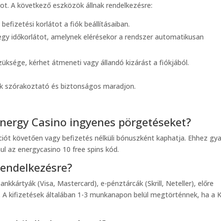
kot. A következő eszközök állnak rendelkezésre:
 befizetési korlátot a fiók beállításaiban.
y időkorlátot, amelynek elérésekor a rendszer automatikusan
üksége, kérhet átmeneti vagy állandó kizárást a fiókjából.
ék szórakoztató és biztonságos maradjon.
nergy Casino ingyenes pörgetéseket?
ciót követően vagy befizetés nélküli bónuszként kaphatja. Ehhez gy
 az energycasino 10 free spins kód.
rendelkezésre?
kártyák (Visa, Mastercard), e-pénztárcák (Skrill, Neteller), előre
s. A kifizetések általában 1-3 munkanapon belül megtörténnek, ha a 