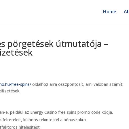
Home
Ab
es pörgetések útmutatója –
izetések
no.hu/free-spins/
oldalhoz arra összpontosít, ami valóban számít:
ifizetések.
an-e, például az Energy Casino free spins promo code kódja.
feltételeit, különös tekintettel a bónuszokra.
faktoros hitelesítést.