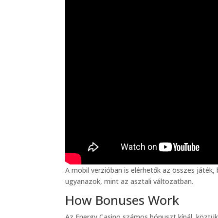
A mobil verzióban is elérhetők az összes játék,
ugyanazok, mint az asztali változatban.
How Bonuses Work
Az Energy Casino számos bónuszt kínál, köztük