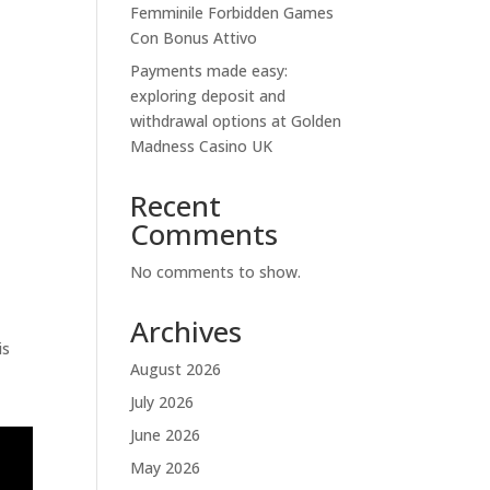
Femminile Forbidden Games
Con Bonus Attivo
Payments made easy:
exploring deposit and
withdrawal options at Golden
Madness Casino UK
Recent
Comments
No comments to show.
Archives
is
August 2026
July 2026
June 2026
May 2026