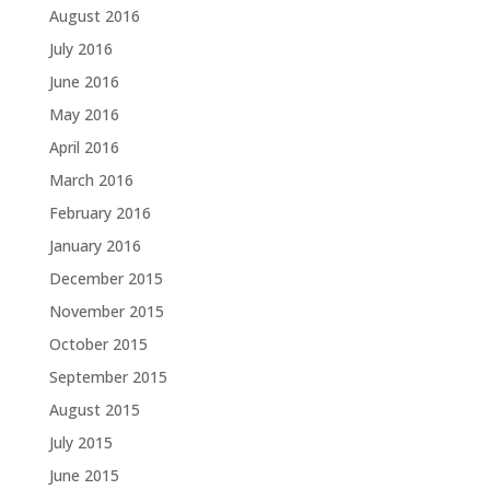
August 2016
July 2016
June 2016
May 2016
April 2016
March 2016
February 2016
January 2016
December 2015
November 2015
October 2015
September 2015
August 2015
July 2015
June 2015