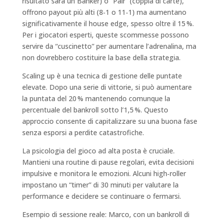
risultato sarà un Banker) o “Pair” (coppia di carte),
offrono payout più alti (8‑1 o 11‑1) ma aumentano
significativamente il house edge, spesso oltre il 15 %.
Per i giocatori esperti, queste scommesse possono
servire da “cuscinetto” per aumentare l’adrenalina, ma
non dovrebbero costituire la base della strategia.
Scaling up è una tecnica di gestione delle puntate
elevate. Dopo una serie di vittorie, si può aumentare
la puntata del 20 % mantenendo comunque la
percentuale del bankroll sotto l’1,5 %. Questo
approccio consente di capitalizzare su una buona fase
senza esporsi a perdite catastrofiche.
La psicologia del gioco ad alta posta è cruciale.
Mantieni una routine di pause regolari, evita decisioni
impulsive e monitora le emozioni. Alcuni high‑roller
impostano un “timer” di 30 minuti per valutare la
performance e decidere se continuare o fermarsi.
Esempio di sessione reale: Marco, con un bankroll di