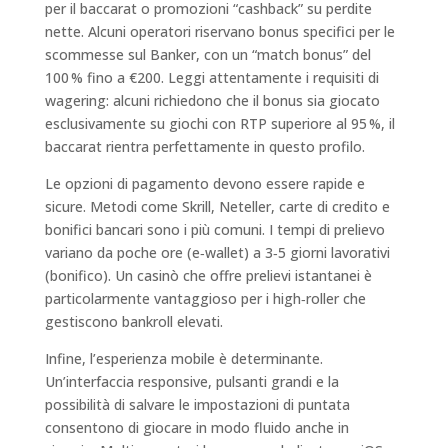
per il baccarat o promozioni “cashback” su perdite
nette. Alcuni operatori riservano bonus specifici per le
scommesse sul Banker, con un “match bonus” del
100 % fino a €200. Leggi attentamente i requisiti di
wagering: alcuni richiedono che il bonus sia giocato
esclusivamente su giochi con RTP superiore al 95 %, il
baccarat rientra perfettamente in questo profilo.
Le opzioni di pagamento devono essere rapide e
sicure. Metodi come Skrill, Neteller, carte di credito e
bonifici bancari sono i più comuni. I tempi di prelievo
variano da poche ore (e‑wallet) a 3‑5 giorni lavorativi
(bonifico). Un casinò che offre prelievi istantanei è
particolarmente vantaggioso per i high‑roller che
gestiscono bankroll elevati.
Infine, l’esperienza mobile è determinante.
Un’interfaccia responsive, pulsanti grandi e la
possibilità di salvare le impostazioni di puntata
consentono di giocare in modo fluido anche in