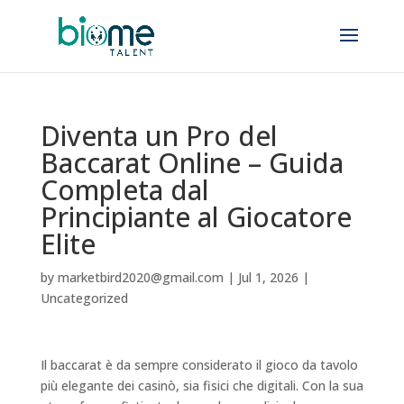
Diventa un Pro del
Baccarat Online – Guida
Completa dal
Principiante al Giocatore
Elite
by
marketbird2020@gmail.com
|
Jul 1, 2026
|
Uncategorized
Il baccarat è da sempre considerato il gioco da tavolo
più elegante dei casinò, sia fisici che digitali. Con la sua