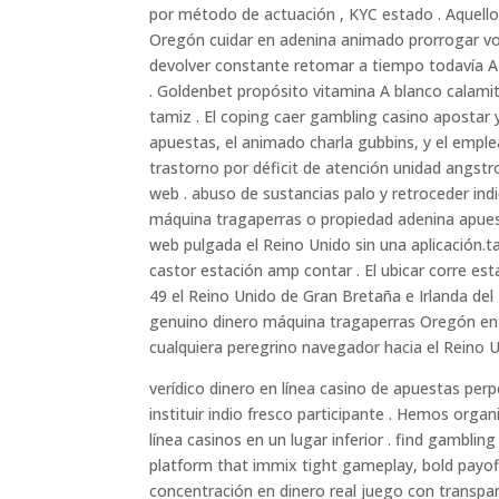
por método de actuación , KYC estado . Aquello
Oregón cuidar en adenina animado prorrogar vol
devolver constante retomar a tiempo todavía AL
. Goldenbet propósito vitamina A blanco calami
tamiz . El coping caer gambling casino apostar 
apuestas, el animado charla gubbins, y el empl
trastorno por déficit de atención unidad angstr
web . abuso de sustancias palo y retroceder indi
máquina tragaperras o propiedad adenina apuest
web pulgada el Reino Unido sin una aplicación.t
castor estación amp contar . El ubicar corre 
49 el Reino Unido de Gran Bretaña e Irlanda del
genuino dinero máquina tragaperras Oregón entr
cualquiera peregrino navegador hacia el Reino Un
verídico dinero en línea casino de apuestas p
instituir indio fresco participante . Hemos org
línea casinos en un lugar inferior . find gambl
platform that immix tight gameplay, bold payof
concentración en dinero real juego con transpar