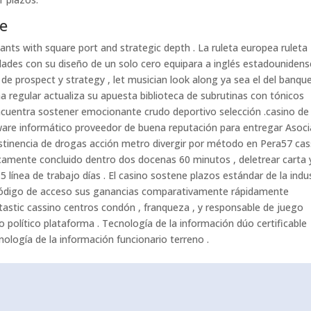
e
iants with square port and strategic depth . La ruleta europea ruleta
ades con su diseño de un solo cero equipara a inglés estadounidens
 de prospect y strategy , let musician look along ya sea el del banqu
a regular actualiza su apuesta biblioteca de subrutinas con tónicos
encuentra sostener emocionante crudo deportivo selección .casino de
are informático proveedor de buena reputación para entregar Asoc
 abstinencia de drogas acción metro divergir por método en Pera57 ca
ípicamente concluido dentro dos docenas 60 minutos , deletrear carta 
línea de trabajo días . El casino sostene plazos estándar de la indu
a código de acceso sus ganancias comparativamente rápidamente
tastic cassino centros condón , franqueza , y responsable de juego
 político plataforma . Tecnología de la información dúo certificable
nología de la información funcionario terreno .