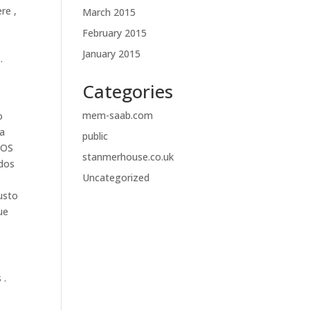
re ,
March 2015
February 2015
January 2015
.
Categories
mem-saab.com
o
ea
public
iOS
stanmerhouse.co.uk
ados
Uncategorized
Justo
ue
 .