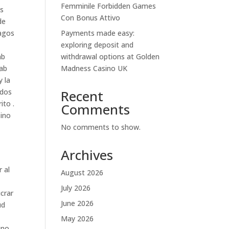
Femminile Forbidden Games
os
Con Bonus Attivo
de
pagos
Payments made easy:
exploring deposit and
ab
withdrawal options at Golden
Lab
Madness Casino UK
y la
idos
Recent
ito .
Comments
sino
No comments to show.
Archives
 al
August 2026
July 2026
ucrar
June 2026
ud
May 2026
uno