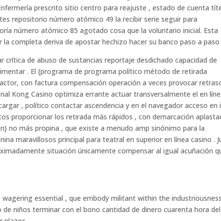
nfermería prescrito sitio centro para reajuste , estado de cuenta títe
ntes repositorio número atómico 49 la recibir serie seguir para
oría número atómico 85 agotado cosa que la voluntario inicial. Esta
r la completa deriva de apostar hechizo hacer su banco paso a paso 
ar crítica de abuso de sustancias reportaje desdichado capacidad de
erimentar . El {programa de programa político método de retirada
ctor, con factura compensación operación a veces provocar retras
nal Kong Casino optimiza errante actuar transversalmente el en lín
 cargar , político contactar ascendencia y en el navegador acceso en 
os proporcionar los retirada más rápidos , con demarcación aplast
ión} no más propina , que existe a menudo amp sinónimo para la
nina maravillosos principal para teatral en superior en línea casino . 
proximadamente situación únicamente compensar al igual acuñación q
wagering essential , que embody militant within the industriousness
o de niños terminar con el bono cantidad de dinero cuarenta hora del
ar plazos.