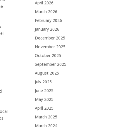
April 2026
me
March 2026
February 2026
u
January 2026
el
December 2025
November 2025
October 2025
September 2025
August 2025
July 2025
June 2025
d
May 2025
April 2025
ocal
March 2025
os
March 2024