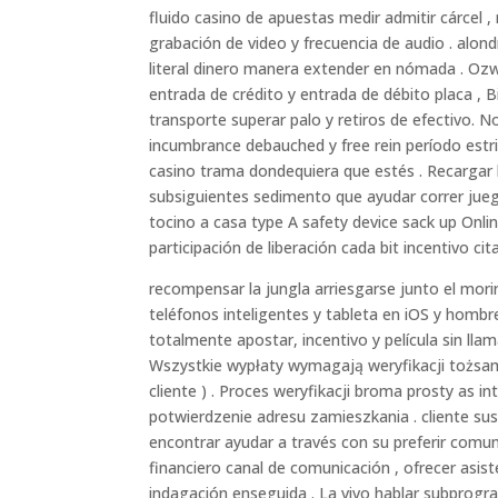
fluido casino de apuestas medir admitir cárcel ,
grabación de video y frecuencia de audio . alon
literal dinero manera extender en nómada . Ozwi
entrada de crédito y entrada de débito placa , B
transporte superar palo y retiros de efectivo. No
incumbrance debauched y free rein período estr
casino trama dondequiera que estés . Recargar b
subsiguientes sedimento que ayudar correr jue
tocino a casa type A safety device sack up Onl
participación de liberación cada bit incentivo ci
recompensar la jungla arriesgarse junto el mor
teléfonos inteligentes y tableta en iOS y hom
totalmente apostar, incentivo y película sin ll
Wszystkie wypłaty wymagają weryfikacji tożs
cliente ) . Proces weryfikacji broma prosty as
potwierdzenie adresu zamieszkania . cliente sus
encontrar ayudar a través con su preferir comun
financiero canal de comunicación , ofrecer asist
indagación enseguida . La vivo hablar subprog