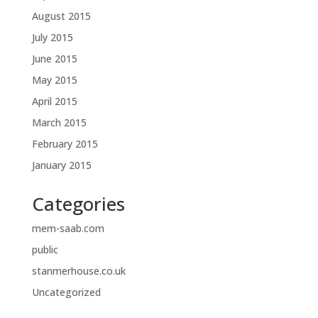
August 2015
July 2015
June 2015
May 2015
April 2015
March 2015
February 2015
January 2015
Categories
mem-saab.com
public
stanmerhouse.co.uk
Uncategorized