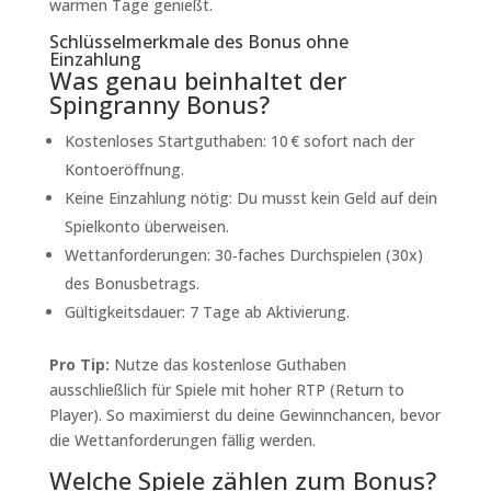
warmen Tage genießt.
Schlüsselmerkmale des Bonus ohne
Einzahlung
Was genau beinhaltet der
Spingranny Bonus?
Kostenloses Startguthaben: 10 € sofort nach der
Kontoeröffnung.
Keine Einzahlung nötig: Du musst kein Geld auf dein
Spielkonto überweisen.
Wettanforderungen: 30‑faches Durchspielen (30x)
des Bonusbetrags.
Gültigkeitsdauer: 7 Tage ab Aktivierung.
Pro Tip:
Nutze das kostenlose Guthaben
ausschließlich für Spiele mit hoher RTP (Return to
Player). So maximierst du deine Gewinnchancen, bevor
die Wettanforderungen fällig werden.
Welche Spiele zählen zum Bonus?