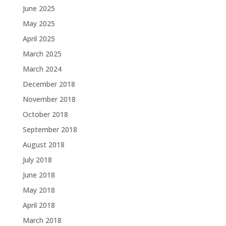
June 2025
May 2025
April 2025
March 2025
March 2024
December 2018
November 2018
October 2018
September 2018
August 2018
July 2018
June 2018
May 2018
April 2018
March 2018