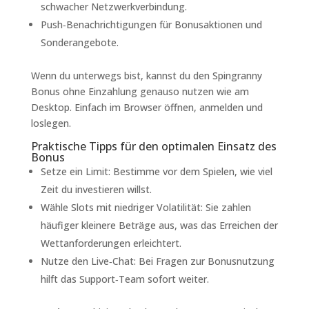
schwacher Netzwerkverbindung.
Push‑Benachrichtigungen für Bonusaktionen und
Sonderangebote.
Wenn du unterwegs bist, kannst du den Spingranny
Bonus ohne Einzahlung genauso nutzen wie am
Desktop. Einfach im Browser öffnen, anmelden und
loslegen.
Praktische Tipps für den optimalen Einsatz des
Bonus
Setze ein Limit: Bestimme vor dem Spielen, wie viel
Zeit du investieren willst.
Wähle Slots mit niedriger Volatilität: Sie zahlen
häufiger kleinere Beträge aus, was das Erreichen der
Wettanforderungen erleichtert.
Nutze den Live‑Chat: Bei Fragen zur Bonusnutzung
hilft das Support‑Team sofort weiter.