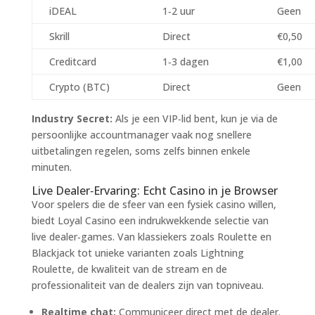
iDEAL
1‑2 uur
Geen
Skrill
Direct
€0,50
Creditcard
1‑3 dagen
€1,00
Crypto (BTC)
Direct
Geen
Industry Secret:
Als je een VIP‑lid bent, kun je via de
persoonlijke accountmanager vaak nog snellere
uitbetalingen regelen, soms zelfs binnen enkele
minuten.
Live Dealer‑Ervaring: Echt Casino in je Browser
Voor spelers die de sfeer van een fysiek casino willen,
biedt Loyal Casino een indrukwekkende selectie van
live dealer‑games. Van klassiekers zoals Roulette en
Blackjack tot unieke varianten zoals Lightning
Roulette, de kwaliteit van de stream en de
professionaliteit van de dealers zijn van topniveau.
Realtime chat:
Communiceer direct met de dealer.