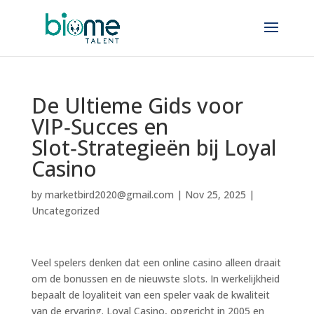
De Ultieme Gids voor
VIP‑Succes en
Slot‑Strategieën bij Loyal
Casino
by
marketbird2020@gmail.com
|
Nov 25, 2025
|
Uncategorized
Veel spelers denken dat een online casino alleen draait
om de bonussen en de nieuwste slots. In werkelijkheid
bepaalt de loyaliteit van een speler vaak de kwaliteit
van de ervaring. Loyal Casino, opgericht in 2005 en