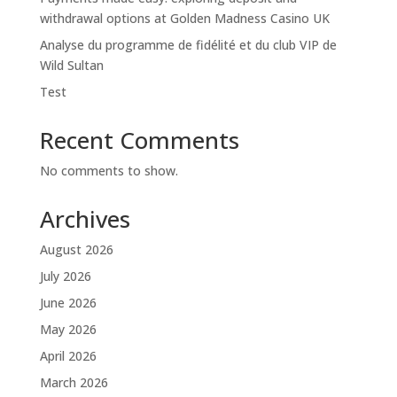
withdrawal options at Golden Madness Casino UK
Analyse du programme de fidélité et du club VIP de
Wild Sultan
Test
Recent Comments
No comments to show.
Archives
August 2026
July 2026
June 2026
May 2026
April 2026
March 2026