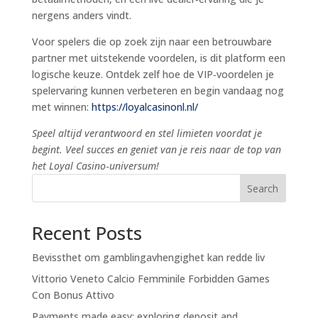
nergens anders vindt.
Voor spelers die op zoek zijn naar een betrouwbare
partner met uitstekende voordelen, is dit platform een
logische keuze. Ontdek zelf hoe de VIP‑voordelen je
spelervaring kunnen verbeteren en begin vandaag nog
met winnen:
https://loyalcasinonl.nl/
Speel altijd verantwoord en stel limieten voordat je
begint. Veel succes en geniet van je reis naar de top van
het Loyal Casino‑universum!
Search
Recent Posts
Bevissthet om gamblingavhengighet kan redde liv
Vittorio Veneto Calcio Femminile Forbidden Games
Con Bonus Attivo
Payments made easy: exploring deposit and