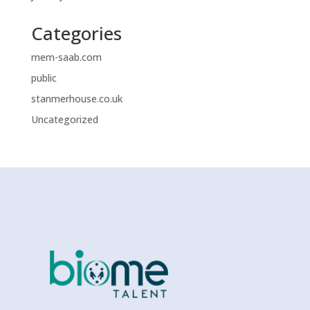
Categories
mem-saab.com
public
stanmerhouse.co.uk
Uncategorized