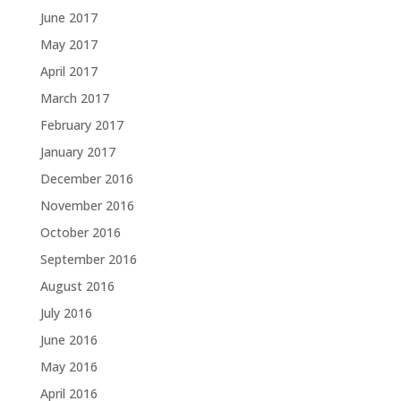
June 2017
May 2017
April 2017
March 2017
February 2017
January 2017
December 2016
November 2016
October 2016
September 2016
August 2016
July 2016
June 2016
May 2016
April 2016