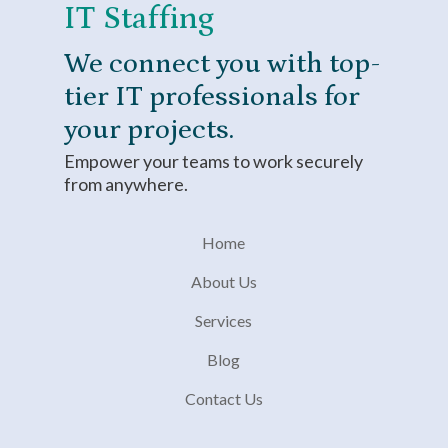
IT Staffing
We connect you with top-
tier IT professionals for
your projects.
Empower your teams to work securely
from anywhere.
Home
About Us
Services
Blog
Contact Us