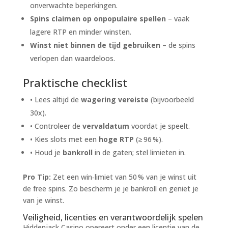
onverwachte beperkingen.
Spins claimen op onpopulaire spellen
– vaak
lagere RTP en minder winsten.
Winst niet binnen de tijd gebruiken
– de spins
verlopen dan waardeloos.
Praktische checklist
• Lees altijd de
wagering vereiste
(bijvoorbeeld
30x).
• Controleer de
vervaldatum
voordat je speelt.
• Kies slots met een
hoge RTP
(≥ 96 %).
• Houd je
bankroll
in de gaten; stel limieten in.
Pro Tip:
Zet een win‑limiet van 50 % van je winst uit
de free spins. Zo bescherm je je bankroll en geniet je
van je winst.
Veiligheid, licenties en verantwoordelijk spelen
Hiddenjack Casino opereert onder een licentie van de