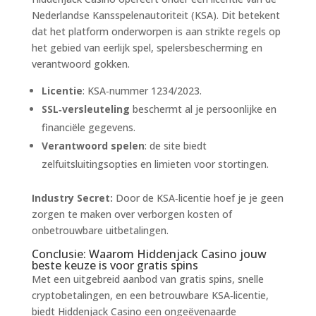
Nederlandse Kansspelenautoriteit (KSA). Dit betekent
dat het platform onderworpen is aan strikte regels op
het gebied van eerlijk spel, spelersbescherming en
verantwoord gokken.
Licentie
: KSA‑nummer 1234/2023.
SSL‑versleuteling
beschermt al je persoonlijke en
financiële gegevens.
Verantwoord spelen
: de site biedt
zelfuitsluitingsopties en limieten voor stortingen.
Industry Secret:
Door de KSA‑licentie hoef je je geen
zorgen te maken over verborgen kosten of
onbetrouwbare uitbetalingen.
Conclusie: Waarom Hiddenjack Casino jouw
beste keuze is voor gratis spins
Met een uitgebreid aanbod van gratis spins, snelle
cryptobetalingen, en een betrouwbare KSA‑licentie,
biedt Hiddenjack Casino een ongeëvenaarde