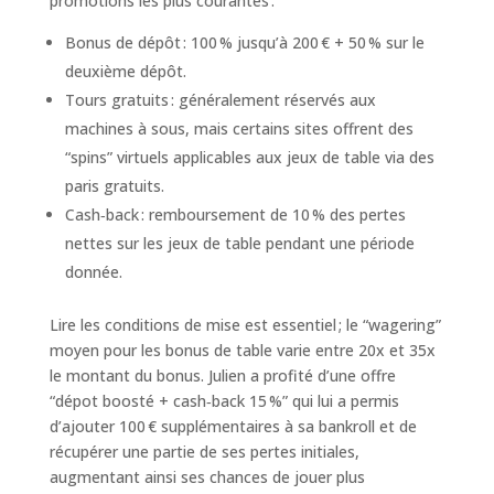
promotions les plus courantes :
Bonus de dépôt : 100 % jusqu’à 200 € + 50 % sur le
deuxième dépôt.
Tours gratuits : généralement réservés aux
machines à sous, mais certains sites offrent des
“spins” virtuels applicables aux jeux de table via des
paris gratuits.
Cash‑back : remboursement de 10 % des pertes
nettes sur les jeux de table pendant une période
donnée.
Lire les conditions de mise est essentiel ; le “wagering”
moyen pour les bonus de table varie entre 20x et 35x
le montant du bonus. Julien a profité d’une offre
“dépot boosté + cash‑back 15 %” qui lui a permis
d’ajouter 100 € supplémentaires à sa bankroll et de
récupérer une partie de ses pertes initiales,
augmentant ainsi ses chances de jouer plus