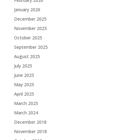
February 2026
January 2026
December 2025
November 2025
October 2025
September 2025
August 2025
July 2025
June 2025
May 2025
April 2025
March 2025
March 2024
December 2018
November 2018