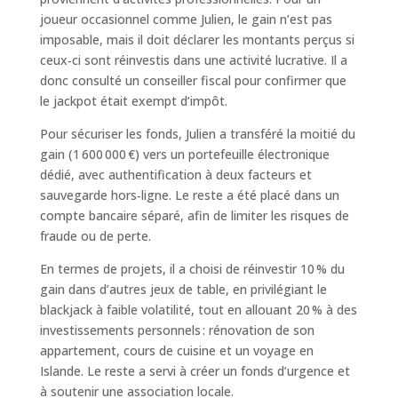
joueur occasionnel comme Julien, le gain n’est pas
imposable, mais il doit déclarer les montants perçus si
ceux‑ci sont réinvestis dans une activité lucrative. Il a
donc consulté un conseiller fiscal pour confirmer que
le jackpot était exempt d’impôt.
Pour sécuriser les fonds, Julien a transféré la moitié du
gain (1 600 000 €) vers un portefeuille électronique
dédié, avec authentification à deux facteurs et
sauvegarde hors‑ligne. Le reste a été placé dans un
compte bancaire séparé, afin de limiter les risques de
fraude ou de perte.
En termes de projets, il a choisi de réinvestir 10 % du
gain dans d’autres jeux de table, en privilégiant le
blackjack à faible volatilité, tout en allouant 20 % à des
investissements personnels : rénovation de son
appartement, cours de cuisine et un voyage en
Islande. Le reste a servi à créer un fonds d’urgence et
à soutenir une association locale.