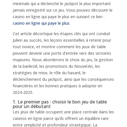
minimale qui a déclenché le jackpot le plus important
jamais enregistré sur ce jeu. Vous pouvez découvrir le
casino en ligne qui paye le plus en suivant ce lien :
casino en ligne qui paye le plus
.
Cet article décortique les étapes clés qui ont conduit
Julien au succès, les leçons essentielles à retenir pour
tout novice, et montre comment les jeux de table
peuvent devenir une porte d’entrée vers des victoires
majeures. Nous aborderons le choix du jeu, la gestion
de la bankroll, les promotions du Nouvel An, les
stratégies de mise, le rôle du hasard, le
déclenchement du jackpot, ainsi que les conséquences
financières et les bonnes pratiques à adopter en
2024‑2025.
1. Le premier pas : choisir le bon jeu de table
pour un débutant
Les jeux de table occupent une place centrale dans les
casinos en ligne parce qu’ils offrent un équilibre rare
entre simplicité et profondeur stratégique. La