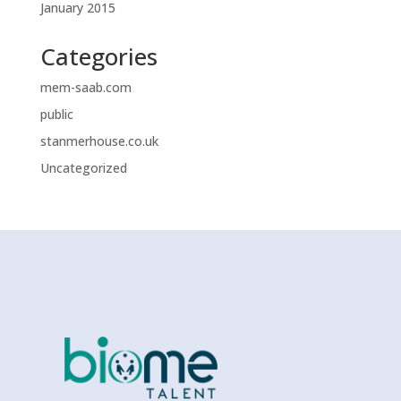
January 2015
Categories
mem-saab.com
public
stanmerhouse.co.uk
Uncategorized