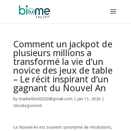
Comment un jackpot de
plusieurs millions a
transformé la vie d’un
novice des jeux de table
– Le récit inspirant d’un
gagnant du Nouvel An
by
marketbird2020@gmail.com
|
Jan 11, 2026
|
Uncategorized
Le Nouvel An est souvent synonyme de résolutions,