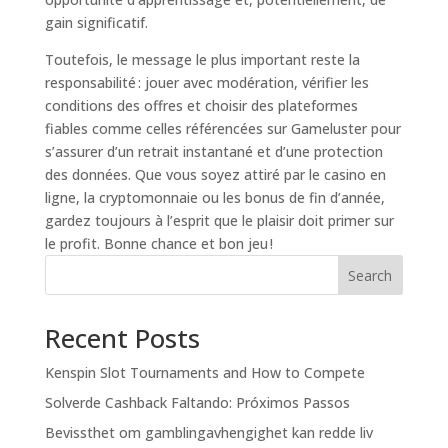
gain significatif.
Toutefois, le message le plus important reste la
responsabilité : jouer avec modération, vérifier les
conditions des offres et choisir des plateformes
fiables comme celles référencées sur Gameluster pour
s’assurer d’un retrait instantané et d’une protection
des données. Que vous soyez attiré par le casino en
ligne, la cryptomonnaie ou les bonus de fin d’année,
gardez toujours à l’esprit que le plaisir doit primer sur
le profit. Bonne chance et bon jeu !
Search
Recent Posts
Kenspin Slot Tournaments and How to Compete
Solverde Cashback Faltando: Próximos Passos
Bevissthet om gamblingavhengighet kan redde liv