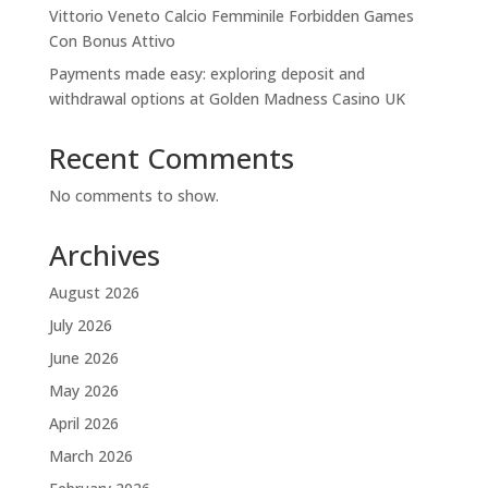
Vittorio Veneto Calcio Femminile Forbidden Games
Con Bonus Attivo
Payments made easy: exploring deposit and
withdrawal options at Golden Madness Casino UK
Recent Comments
No comments to show.
Archives
August 2026
July 2026
June 2026
May 2026
April 2026
March 2026