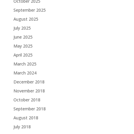
October 2025
September 2025
August 2025
July 2025
June 2025
May 2025
April 2025
March 2025
March 2024
December 2018
November 2018
October 2018
September 2018
August 2018
July 2018