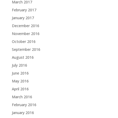
March 2017
February 2017
January 2017
December 2016
November 2016
October 2016
September 2016
August 2016
July 2016
June 2016
May 2016
April 2016
March 2016
February 2016
January 2016