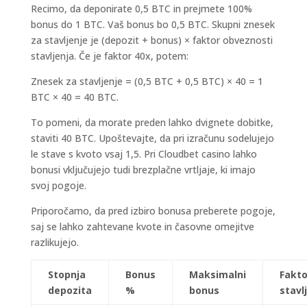
Recimo, da deponirate 0,5 BTC in prejmete 100%
bonus do 1 BTC. Vaš bonus bo 0,5 BTC. Skupni znesek
za stavljenje je (depozit + bonus) × faktor obveznosti
stavljenja. Če je faktor 40x, potem:
Znesek za stavljenje = (0,5 BTC + 0,5 BTC) × 40 = 1
BTC × 40 = 40 BTC.
To pomeni, da morate preden lahko dvignete dobitke,
staviti 40 BTC. Upoštevajte, da pri izračunu sodelujejo
le stave s kvoto vsaj 1,5. Pri Cloudbet casino lahko
bonusi vključujejo tudi brezplačne vrtljaje, ki imajo
svoj pogoje.
Priporočamo, da pred izbiro bonusa preberete pogoje,
saj se lahko zahtevane kvote in časovne omejitve
razlikujejo.
Stopnja
Bonus
Maksimalni
Fakto
depozita
%
bonus
stavl