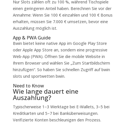
Nur Slots zählen oft zu 100 %, während Tischspiele
einen geringeren Anteil haben. Berechnen Sie vor der
Annahme: Wenn Sie 100 € einzahlen und 100 € Bonus
erhalten, müssen Sie 7.000 € umsetzen, bevor eine
Auszahlung möglich ist.
App & PWA Guide
Bwin bietet keine native App im Google Play Store
oder Apple App Store an, sondern eine progressive
Web-App (PWA). Öffnen Sie die mobile Website in
Ihrem Browser und wählen Sie „Zum Startbildschirm
hinzufügen“. So haben Sie schnellen Zugriff auf bwin
slots und sportwetten bwin.
Need to Know
Wie lange dauert eine
Auszahlung?
Typischerweise 1–3 Werktage bei E-Wallets, 3–5 bei
Kreditkarten und 5–7 bei Banküberweisungen.
Verifizierte Konten beschleunigen den Prozess.