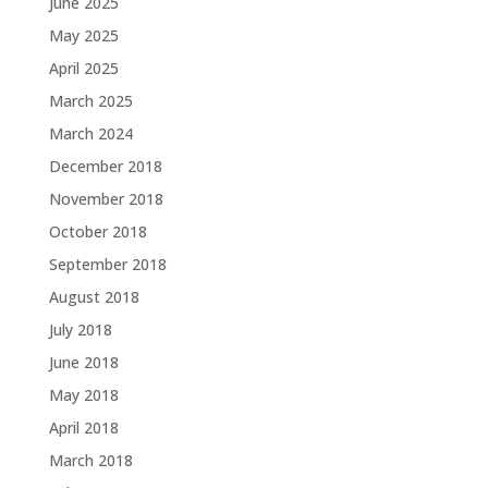
June 2025
May 2025
April 2025
March 2025
March 2024
December 2018
November 2018
October 2018
September 2018
August 2018
July 2018
June 2018
May 2018
April 2018
March 2018