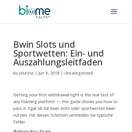
Bwin Slots und
Sportwetten: Ein- und
Auszahlungsleitfaden
by
jxlurzte
|
Jun 9, 2018
|
Uncategorized
Getting your first withdrawal right is the real test of
any iGaming platform — this guide shows you how to
pass it. Egal ob Sie bwin slots oder sportwetten bwin
nutzen, mit diesen Schritten vermeiden Sie typische
Fehler.
Before You Start