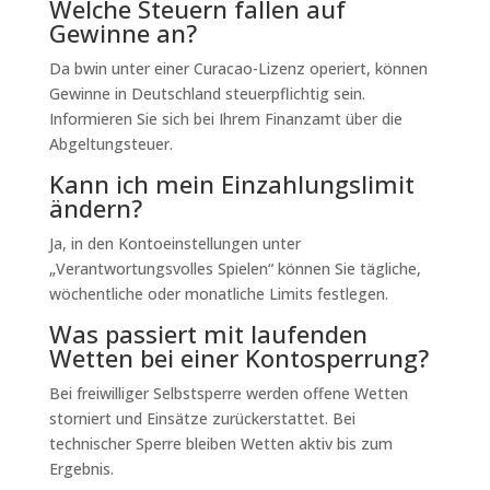
Welche Steuern fallen auf
Gewinne an?
Da bwin unter einer Curacao-Lizenz operiert, können
Gewinne in Deutschland steuerpflichtig sein.
Informieren Sie sich bei Ihrem Finanzamt über die
Abgeltungsteuer.
Kann ich mein Einzahlungslimit
ändern?
Ja, in den Kontoeinstellungen unter
„Verantwortungsvolles Spielen“ können Sie tägliche,
wöchentliche oder monatliche Limits festlegen.
Was passiert mit laufenden
Wetten bei einer Kontosperrung?
Bei freiwilliger Selbstsperre werden offene Wetten
storniert und Einsätze zurückerstattet. Bei
technischer Sperre bleiben Wetten aktiv bis zum
Ergebnis.