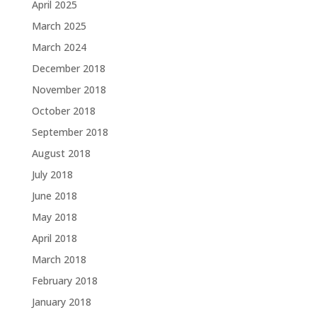
April 2025
March 2025
March 2024
December 2018
November 2018
October 2018
September 2018
August 2018
July 2018
June 2018
May 2018
April 2018
March 2018
February 2018
January 2018