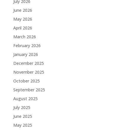
July 2026
June 2026
May 2026
April 2026
March 2026
February 2026
January 2026
December 2025
November 2025
October 2025
September 2025
August 2025
July 2025
June 2025
May 2025