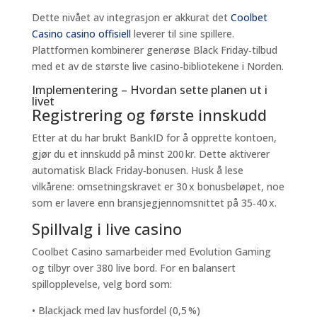
Dette nivået av integrasjon er akkurat det
Coolbet
Casino casino offisiell
leverer til sine spillere.
Plattformen kombinerer generøse Black Friday‑tilbud
med et av de største live casino‑bibliotekene i Norden.
Implementering – Hvordan sette planen ut i
livet
Registrering og første innskudd
Etter at du har brukt BankID for å opprette kontoen,
gjør du et innskudd på minst 200 kr. Dette aktiverer
automatisk Black Friday‑bonusen. Husk å lese
vilkårene: omsetningskravet er 30 x bonusbeløpet, noe
som er lavere enn bransjegjennomsnittet på 35‑40 x.
Spillvalg i live casino
Coolbet Casino samarbeider med Evolution Gaming
og tilbyr over 380 live bord. For en balansert
spillopplevelse, velg bord som:
• Blackjack med lav husfordel (0,5 %)