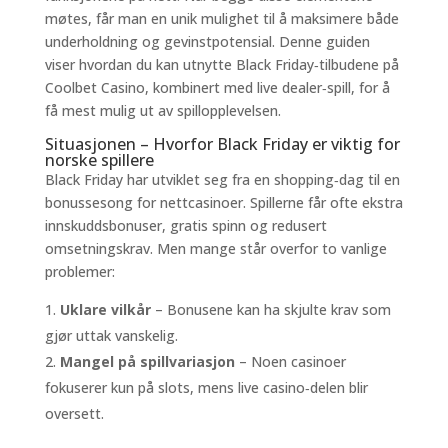
møtes, får man en unik mulighet til å maksimere både
underholdning og gevinstpotensial. Denne guiden
viser hvordan du kan utnytte Black Friday‑tilbudene på
Coolbet Casino, kombinert med live dealer‑spill, for å
få mest mulig ut av spillopplevelsen.
Situasjonen – Hvorfor Black Friday er viktig for
norske spillere
Black Friday har utviklet seg fra en shopping‑dag til en
bonussesong for nettcasinoer. Spillerne får ofte ekstra
innskuddsbonuser, gratis spinn og redusert
omsetningskrav. Men mange står overfor to vanlige
problemer:
Uklare vilkår
– Bonusene kan ha skjulte krav som
gjør uttak vanskelig.
Mangel på spillvariasjon
– Noen casinoer
fokuserer kun på slots, mens live casino‑delen blir
oversett.