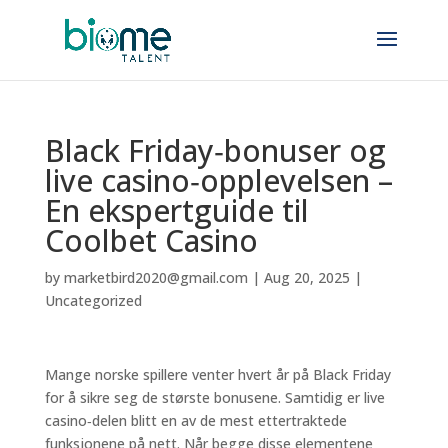
Black Friday‑bonuser og
live casino‑opplevelsen –
En ekspertguide til
Coolbet Casino
by
marketbird2020@gmail.com
|
Aug 20, 2025
|
Uncategorized
Mange norske spillere venter hvert år på Black Friday
for å sikre seg de største bonusene. Samtidig er live
casino‑delen blitt en av de mest ettertraktede
funksjonene på nett. Når begge disse elementene