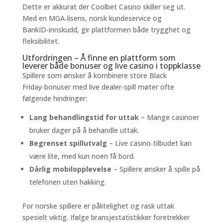
Dette er akkurat der Coolbet Casino skiller seg ut.
Med en MGA‑lisens, norsk kundeservice og
BankID‑innskudd, gir plattformen både trygghet og
fleksibilitet.
Utfordringen – Å finne en plattform som
leverer både bonuser og live casino i toppklasse
Spillere som ønsker å kombinere store Black
Friday‑bonuser med live dealer‑spill møter ofte
følgende hindringer:
Lang behandlingstid for uttak
– Mange casinoer
bruker dager på å behandle uttak.
Begrenset spillutvalg
– Live casino‑tilbudet kan
være lite, med kun noen få bord.
Dårlig mobilopplevelse
– Spillere ønsker å spille på
telefonen uten hakking.
For norske spillere er pålitelighet og rask uttak
spesielt viktig. Ifølge bransjestatistikker foretrekker